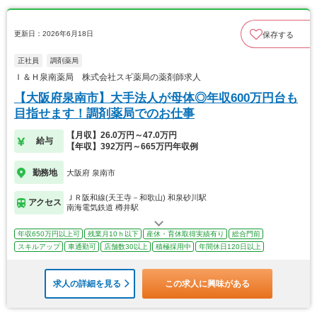
更新日：2026年6月18日
保存する
正社員
調剤薬局
Ｉ＆Ｈ泉南薬局 株式会社スギ薬局の薬剤師求人
【大阪府泉南市】大手法人が母体◎年収600万円台も
目指せます！調剤薬局でのお仕事
【月収】26.0万円～47.0万円
給与
【年収】392万円～665万円年収例
勤務地
大阪府 泉南市
ＪＲ阪和線(天王寺－和歌山) 和泉砂川駅
アクセス
南海電気鉄道 樽井駅
年収650万円以上可
残業月10ｈ以下
産休・育休取得実績有り
総合門前
スキルアップ
車通勤可
店舗数30以上
積極採用中
年間休日120日以上
求人の詳細を見る
この求人に興味がある