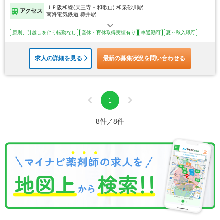
ＪＲ阪和線(天王寺－和歌山) 和泉砂川駅
アクセス
南海電気鉄道 樽井駅
原則、引越しを伴う転勤なし
産休・育休取得実績有り
車通勤可
夏～秋入職可
求人の詳細を見る
最新の募集状況を問い合わせる
1
8件／8件