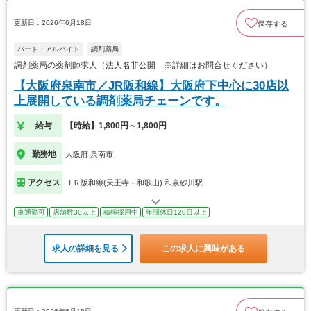
更新日：2026年6月18日
保存する
パート・アルバイト
調剤薬局
調剤薬局の薬剤師求人（法人名非公開 ※詳細はお問合せください）
【大阪府泉南市／JR阪和線】大阪府下中心に30店以
上展開している調剤薬局チェーンです。
給与
【時給】1,800円～1,800円
勤務地
大阪府 泉南市
アクセス
ＪＲ阪和線(天王寺－和歌山) 和泉砂川駅
車通勤可
店舗数30以上
積極採用中
年間休日120日以上
求人の詳細を見る
この求人に興味がある