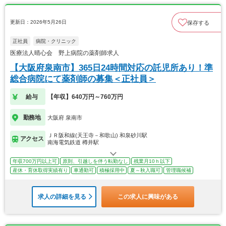
更新日：2026年5月26日
保存する
正社員
病院・クリニック
医療法人晴心会 野上病院の薬剤師求人
【大阪府泉南市】365日24時間対応の託児所あり！準
総合病院にて薬剤師の募集＜正社員＞
給与
【年収】640万円～760万円
勤務地
大阪府 泉南市
ＪＲ阪和線(天王寺－和歌山) 和泉砂川駅
アクセス
南海電気鉄道 樽井駅
年収700万円以上可
原則、引越しを伴う転勤なし
残業月10ｈ以下
産休・育休取得実績有り
車通勤可
積極採用中
夏～秋入職可
管理職候補
求人の詳細を見る
この求人に興味がある