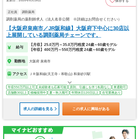
更新日：2026年6月18日
保存する
正社員
調剤薬局
調剤薬局の薬剤師求人（法人名非公開 ※詳細はお問合せください）
【大阪府泉南市／JR阪和線】大阪府下中心に30店以
上展開している調剤薬局チェーンです。
【月収】25.0万円～35.0万円程度 24歳～60歳モデル
給与
【年収】400万円～550万円程度 24歳～60歳モデル
勤務地
大阪府 泉南市
アクセス
ＪＲ阪和線(天王寺－和歌山) 和泉砂川駅
年収550万円以上可
未経験者も応募可能
原則、引越しを伴う転勤なし
車通勤可
店舗数30以上
積極採用中
夏～秋入職可
年間休日120日以上
在宅業務あり
求人の詳細を見る
この求人に興味がある