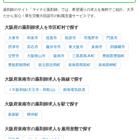
薬剤師のサイト「マイナビ薬剤師」では、希望通りの求人を無料でご紹介。大手
だから安心！厚生労働大臣認可の転職支援サービスです。
大阪府の薬剤師求人を市区町村で探す
大東市
和泉市
箕面市
柏原市
羽曳野市
門真市
摂津市
高石市
藤井寺市
東大阪市
泉南市
四條畷市
交野市
大阪狭山市
阪南市
三島郡島本町
豊能郡豊能町
豊能郡能勢町
泉北郡忠岡町
泉南郡熊取町
泉南郡岬町
大阪府泉南市の薬剤師求人を路線で探す
ＪＲ阪和線(天王寺－和歌山)
南海電気鉄道
大阪府泉南市の薬剤師求人を駅で探す
新家駅
樽井駅
大阪府泉南市の薬剤師求人を雇用形態で探す