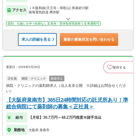
ＪＲ阪和線(天王寺－和歌山) 和泉砂川駅
アクセス
南海電気鉄道 樽井駅
原則、引越しを伴う転勤なし
産休・育休取得実績有り
車通勤可
求人の詳細を見る
最新の募集状況を問い合わせる
更新日：2026年5月26日
保存する
正社員
病院・クリニック
募集停止
病院・クリニックの薬剤師求人（法人名非公開 ※詳細はお問合せくださ
い）
【大阪府泉南市】365日24時間対応の託児所あり！準
総合病院にて薬剤師の募集＜正社員＞
給与
【月収】30.7万円～48.2万円程度※諸手当込
勤務地
大阪府 泉南市