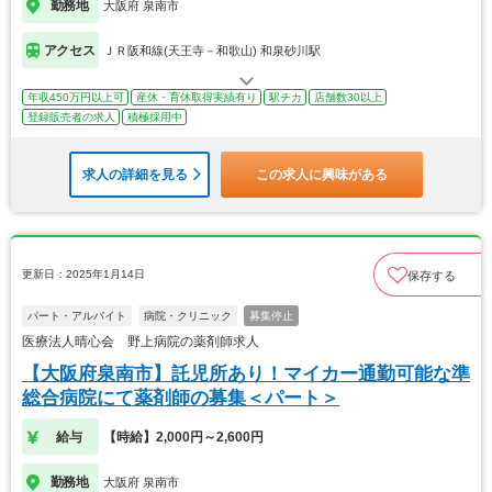
勤務地
大阪府 泉南市
アクセス
ＪＲ阪和線(天王寺－和歌山) 和泉砂川駅
年収450万円以上可
産休・育休取得実績有り
駅チカ
店舗数30以上
登録販売者の求人
積極採用中
求人の詳細を見る
この求人に興味がある
更新日：2025年1月14日
保存する
パート・アルバイト
病院・クリニック
募集停止
医療法人晴心会 野上病院の薬剤師求人
【大阪府泉南市】託児所あり！マイカー通勤可能な準
総合病院にて薬剤師の募集＜パート＞
給与
【時給】2,000円～2,600円
勤務地
大阪府 泉南市