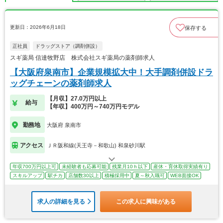
更新日：2026年6月18日
保存する
正社員
ドラッグストア（調剤併設）
スギ薬局 信達牧野店 株式会社スギ薬局の薬剤師求人
【大阪府泉南市】企業規模拡大中！大手調剤併設ドラ
ッグチェーンの薬剤師求人
【月収】27.0万円以上
給与
【年収】400万円～740万円モデル
勤務地
大阪府 泉南市
アクセス
ＪＲ阪和線(天王寺－和歌山) 和泉砂川駅
年収700万円以上可
未経験者も応募可能
残業月10ｈ以下
産休・育休取得実績有り
スキルアップ
駅チカ
店舗数30以上
積極採用中
夏～秋入職可
WEB面接OK
求人の詳細を見る
この求人に興味がある