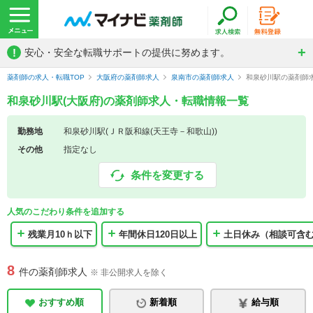
!
安心・安全な転職サポートの提供に努めます。
薬剤師の求人・転職TOP
大阪府の薬剤師求人
泉南市の薬剤師求人
和泉砂川駅の薬剤師
和泉砂川駅(大阪府)の薬剤師求人・転職情報一覧
勤務地
和泉砂川駅(ＪＲ阪和線(天王寺－和歌山))
その他
指定なし
条件を変更する
人気のこだわり条件を追加する
残業月10ｈ以下
年間休日120日以上
土日休み（相談可含
8
件の薬剤師求人
※ 非公開求人を除く
おすすめ順
新着順
給与順