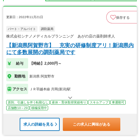
更新日：2022年11月21日
保存する
パート・アルバイト
調剤薬局
株式会社シナノメディカルプランニング あがの店の薬剤師求人
【新潟県阿賀野市】 充実の研修制度アリ！新潟県内
にて多数展開の調剤薬局です
給与
【時給】2,000円～
勤務地
新潟県 阿賀野市
アクセス
ＪＲ羽越本線 月岡(新潟)駅
原則、引越しを伴う転勤なし
産休・育休取得実績有り
スキルアップ
車通勤可
店舗数10～29
積極採用中
求人の詳細を見る
この求人に興味がある