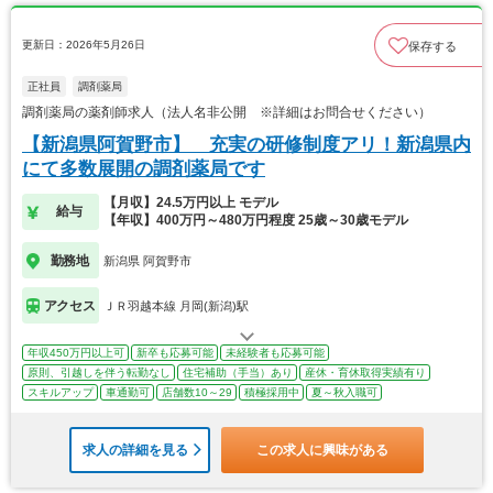
更新日：2026年5月26日
保存する
正社員
調剤薬局
調剤薬局の薬剤師求人（法人名非公開 ※詳細はお問合せください）
【新潟県阿賀野市】 充実の研修制度アリ！新潟県内
にて多数展開の調剤薬局です
【月収】24.5万円以上 モデル
給与
【年収】400万円～480万円程度 25歳～30歳モデル
勤務地
新潟県 阿賀野市
アクセス
ＪＲ羽越本線 月岡(新潟)駅
年収450万円以上可
新卒も応募可能
未経験者も応募可能
原則、引越しを伴う転勤なし
住宅補助（手当）あり
産休・育休取得実績有り
スキルアップ
車通勤可
店舗数10～29
積極採用中
夏～秋入職可
求人の詳細を見る
この求人に興味がある