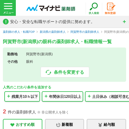
!
安心・安全な転職サポートの提供に努めます。
薬剤師の求人・転職TOP
新潟県の薬剤師求人
阿賀野市の薬剤師求人
阿賀野市(新潟県)
阿賀野市(新潟県)の眼科の薬剤師求人・転職情報一覧
勤務地
阿賀野市(新潟県)
その他
眼科
条件を変更する
人気のこだわり条件を追加する
残業月10ｈ以下
年間休日120日以上
土日休み（相談可含
2
件の薬剤師求人
※ 非公開求人を除く
おすすめ順
新着順
給与順