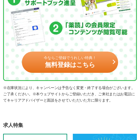
今ならご登録でうれしい特典！
無料登録はこちら
※在庫状況により、キャンペーンは予告なく変更・終了する場合がございます。
ご了承ください。※本ウェブサイトからご登録いただき、ご来社またはお電話に
てキャリアアドバイザーと面談をさせていただいた方に限ります。
求人特集