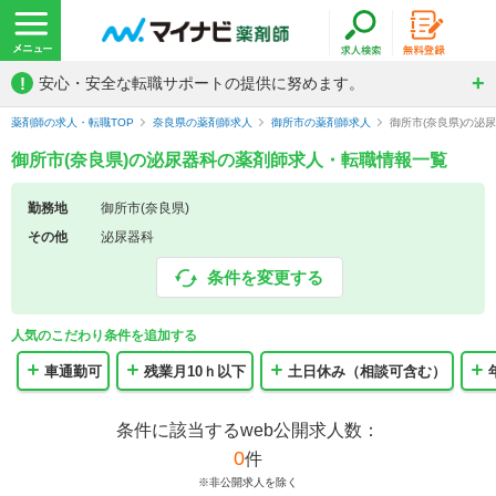
!
安心・安全な転職サポートの提供に努めます。
薬剤師の求人・転職TOP
奈良県の薬剤師求人
御所市の薬剤師求人
御所市(奈良県)の泌
御所市(奈良県)の泌尿器科の薬剤師求人・転職情報一覧
勤務地
御所市(奈良県)
その他
泌尿器科
条件を変更する
人気のこだわり条件を追加する
車通勤可
残業月10ｈ以下
土日休み（相談可含む）
条件に該当するweb公開求人数：
0
件
※非公開求人を除く