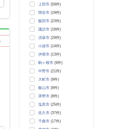
上田市
(59件)
岡谷市
(19件)
飯田市
(23件)
諏訪市
(18件)
須坂市
(29件)
る
小諸市
(14件)
伊那市
(13件)
駒ヶ根市
(9件)
中野市
(21件)
大町市
(9件)
飯山市
(8件)
茅野市
(8件)
塩尻市
(25件)
佐久市
(37件)
千曲市
(17件)