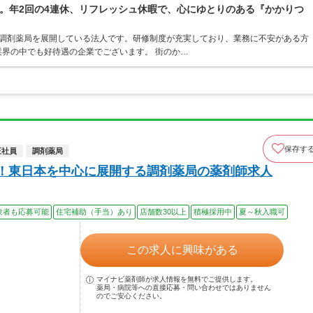
。年2回の4連休、リフレッシュ休暇で、心にゆとりのある『かかりつ
ア・調剤薬局を展開している法人です。研修制度が充実しており、業務に不安がある方
界の中でも好待遇の企業でございます。 街のか…
保存す
正社員
調剤薬局
中！東日本を中心に展開する調剤薬局の薬剤師求人
験者も応募可能
住宅補助（手当）あり
店舗数30以上
積極採用中
夏～秋入職可
この求人に興味がある
マイナビ薬剤師が求人情報を無料でご提供します。
薬局・病院等への直接応募・問い合わせではありません
のでご安心ください。