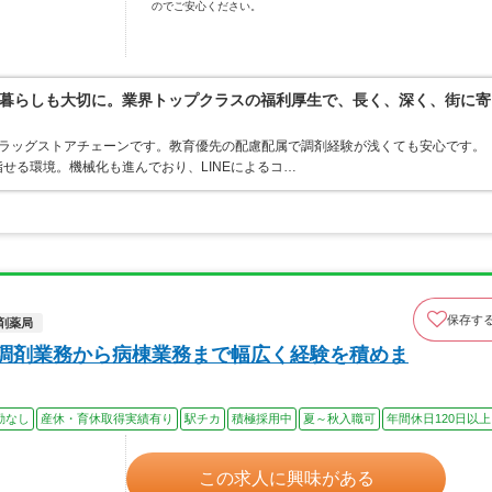
のでご安心ください。
暮らしも大切に。業界トップクラスの福利厚生で、長く、深く、街に寄
うドラッグストアチェーンです。教育優先の配慮配属で調剤経験が浅くても安心です。
せる環境。機械化も進んでおり、LINEによるコ…
保存す
剤薬局
！調剤業務から病棟業務まで幅広く経験を積めま
勤なし
産休・育休取得実績有り
駅チカ
積極採用中
夏～秋入職可
年間休日120日以上
この求人に興味がある