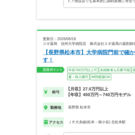
トア併設店でも基本的に調剤業務に専念で
更新日：2026/06/18
スギ薬局 信州大学病院店 株式会社スギ薬局の薬剤師
【長野県松本市】大学病院門前で確か
す！
注目ポイント
年収700万円以上可
未経験者も応募可能
夏～秋入職可
WEB面接OK
【月収】27.0万円以上
給与
【年収】400万円～740万円モデル
長野県 松本市
勤務地
ＪＲ大糸線(松本－南小谷) 北松本駅
アクセス