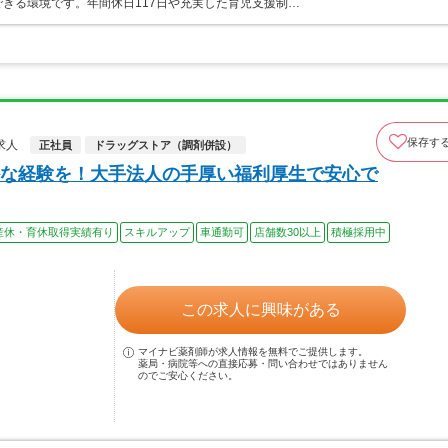
きる環境です。年間休日117日や充実した育児支援制…
保存す
求人
正社員
ドラッグストア（調剤併設）
な経験を！大手法人の手厚い福利厚生で安心で
産休・育休取得実績有り
スキルアップ
車通勤可
店舗数30以上
積極採用中
この求人に興味がある
マイナビ薬剤師が求人情報を無料でご提供します。
薬局・病院等への直接応募・問い合わせではありません
のでご安心ください。