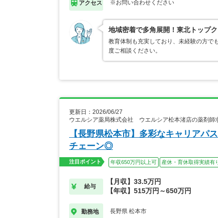
※お問い合わせください
アクセス
地域密着で多角展開！東北トップク
教育体制も充実しており、未経験の方でも
度ご相談ください。
更新日：2026/06/27
ウエルシア薬局株式会社 ウエルシア松本渚店の薬剤師
【長野県松本市】多彩なキャリアパス
チェーン◎
注目ポイント
年収650万円以上可
産休・育休取得実績有
【月収】33.5万円
給与
【年収】515万円～650万円
長野県 松本市
勤務地