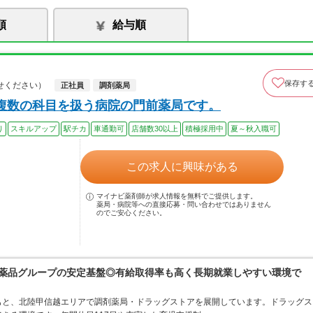
順
給与順
保存す
せください）
正社員
調剤薬局
複数の科目を扱う病院の門前薬局です。
り
スキルアップ
駅チカ
車通勤可
店舗数30以上
積極採用中
夏～秋入職可
この求人に興味がある
マイナビ薬剤師が求人情報を無料でご提供します。
薬局・病院等への直接応募・問い合わせではありません
のでご安心ください。
富士薬品グループの安定基盤◎有給取得率も高く長期就業しやすい環境で
もと、北陸甲信越エリアで調剤薬局・ドラッグストアを展開しています。ドラッグス