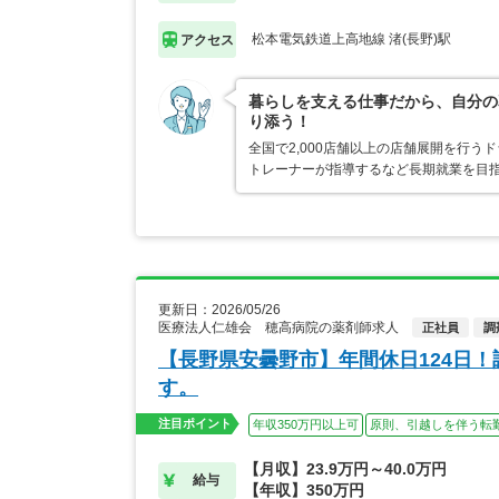
松本電気鉄道上高地線 渚(長野)駅
アクセス
暮らしを支える仕事だから、自分の
り添う！
全国で2,000店舗以上の店舗展開を行
トレーナーが指導するなど長期就業を目指
更新日：2026/05/26
医療法人仁雄会 穂高病院の薬剤師求人
正社員
調
【長野県安曇野市】年間休日124日
す。
注目ポイント
年収350万円以上可
原則、引越しを伴う転
【月収】23.9万円～40.0万円
給与
【年収】350万円