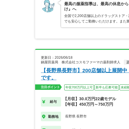
最高の服薬指導は、最高の休息から
け』へ
全国で2,200店舗以上のドラッグスト
でも安心してご勤務いただけます。また業
更新日：2026/06/18
鍋屋田薬局 株式会社コスモファーマの薬剤師求人
【長野県長野市】200店舗以上展開
です。
注目ポイント
年収700万円以上可
新卒も応募可能
未経
【月収】30.0万円22歳モデル
給与
【年収】450万円～750万円
長野県 長野市
勤務地