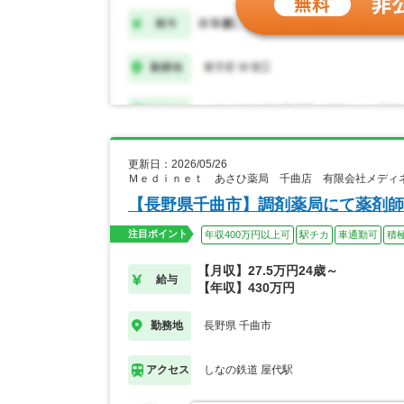
更新日：2026/05/26
Ｍｅｄｉｎｅｔ あさひ薬局 千曲店 有限会社メディ
【長野県千曲市】調剤薬局にて薬剤師
注目ポイント
年収400万円以上可
駅チカ
車通勤可
積
【月収】27.5万円24歳～
給与
【年収】430万円
長野県 千曲市
勤務地
しなの鉄道 屋代駅
アクセス