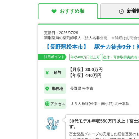
おすすめ順
新着
更新日：2026/07/29
調剤薬局の薬剤師求人（法人名非公開 ※詳細はお問合
【長野県松本市】 駅チカ徒歩9分！
注目ポイント
年収400万円以上可
産休・育休取得実績有
【月収】30.0万円
給与
【年収】440万円
長野県 松本市
勤務地
ＪＲ大糸線(松本－南小谷) 北松本駅
アクセス
30代モデル年収550万円以上！
す。
富士薬品グループの安定した経営基盤の