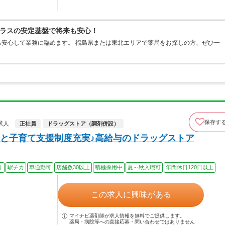
ラスの安定基盤で将来も安心！
安心して業務に臨めます。 福島県または東北エリアで薬局をお探しの方、ぜひ一
保存す
求人
正社員
ドラッグストア（調剤併設）
と子育て支援制度充実♪高給与のドラッグストア
り
駅チカ
車通勤可
店舗数30以上
積極採用中
夏～秋入職可
年間休日120日以上
この求人に興味がある
マイナビ薬剤師が求人情報を無料でご提供します。
薬局・病院等への直接応募・問い合わせではありません