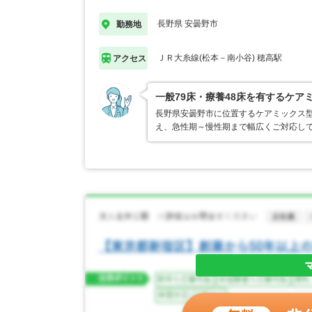
長野県 安曇野市
勤務地
ＪＲ大糸線(松本－南小谷) 穂高駅
アクセス
一般79床・療養48床を有するケ
長野県安曇野市に位置するケアミックス
え、急性期～慢性期まで幅広くご対応し