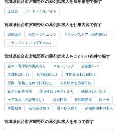
宮城県仙台市宮城野区の薬剤師求人を雇用形態で探す
正社員
パート・アルバイト
宮城県仙台市宮城野区の薬剤師求人を仕事内容で探す
調剤薬局
病院・クリニック
ドラッグストア（調剤併設）
ドラッグストア（OTCのみ）
宮城県仙台市宮城野区の薬剤師求人をこだわり条件で探す
産休・育休取得実績有り
スキルアップ
店舗数1～9
店舗数10～29
店舗数30以上
年間休日120日以上
原則、引越しを伴う転勤なし
未経験者も応募可能
新卒も応募可能
住宅補助（手当）あり
残業月10ｈ以下
土日休み（相談可含む）
総合門前
管理職候補
駅チカ
車通勤可
在宅業務あり
夏～秋入職可
積極採用中の求人
宮城県仙台市宮城野区の薬剤師求人を年収で探す