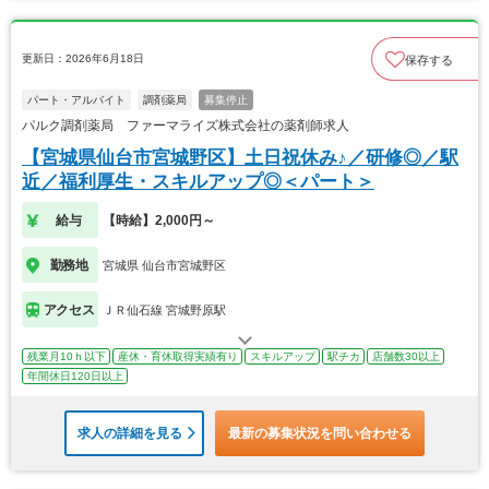
更新日：2026年6月18日
保存する
パート・アルバイト
調剤薬局
募集停止
パルク調剤薬局 ファーマライズ株式会社の薬剤師求人
【宮城県仙台市宮城野区】土日祝休み♪／研修◎／駅
近／福利厚生・スキルアップ◎＜パート＞
給与
【時給】2,000円～
勤務地
宮城県 仙台市宮城野区
アクセス
ＪＲ仙石線 宮城野原駅
残業月10ｈ以下
産休・育休取得実績有り
スキルアップ
駅チカ
店舗数30以上
年間休日120日以上
求人の詳細を見る
最新の募集状況を問い合わせる