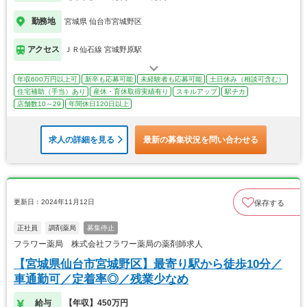
勤務地
宮城県 仙台市宮城野区
アクセス
ＪＲ仙石線 宮城野原駅
年収600万円以上可
新卒も応募可能
未経験者も応募可能
土日休み（相談可含む）
住宅補助（手当）あり
産休・育休取得実績有り
スキルアップ
駅チカ
店舗数10～29
年間休日120日以上
求人の詳細を見る
最新の募集状況を問い合わせる
更新日：2024年11月12日
保存する
正社員
調剤薬局
募集停止
フラワー薬局 株式会社フラワー薬局の薬剤師求人
【宮城県仙台市宮城野区】最寄り駅から徒歩10分／
車通勤可／定着率◎／残業少なめ
給与
【年収】450万円