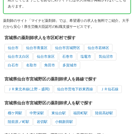
紹介してしまうこともあるためサイトには求人情報が掲載されないことも
あります。
薬剤師のサイト「マイナビ薬剤師」では、希望通りの求人を無料でご紹介。大手
だから安心！厚生労働大臣認可の転職支援サービスです。
宮城県の薬剤師求人を市区町村で探す
仙台市
仙台市青葉区
仙台市宮城野区
仙台市若林区
仙台市太白区
仙台市泉区
石巻市
塩竈市
気仙沼市
白石市
名取市
角田市
多賀城市
宮城県仙台市宮城野区の薬剤師求人を路線で探す
ＪＲ東北本線(上野－盛岡)
仙台市営地下鉄東西線
ＪＲ仙石線
宮城県仙台市宮城野区の薬剤師求人を駅で探す
榴ケ岡駅
中野栄駅
東仙台駅
福田町駅
陸前高砂駅
陸前原ノ町駅
岩切駅
小鶴新田駅