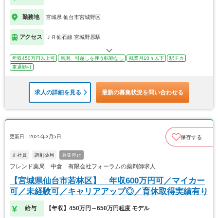
勤務地
宮城県 仙台市宮城野区
アクセス
ＪＲ仙石線 宮城野原駅
年収450万円以上可
原則、引越しを伴う転勤なし
残業月10ｈ以下
駅チカ
車通勤可
求人の詳細を見る
最新の募集状況を問い合わせる
更新日：2025年3月5日
保存する
正社員
調剤薬局
募集停止
フレンド薬局 中倉 有限会社フォーラムの薬剤師求人
【宮城県仙台市若林区】 年収600万円可／マイカー
可／未経験可／キャリアアップ◎／育休取得実績有り
給与
【年収】450万円～650万円程度 モデル