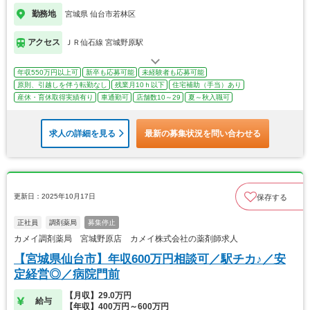
勤務地
宮城県 仙台市若林区
アクセス
ＪＲ仙石線 宮城野原駅
年収550万円以上可
新卒も応募可能
未経験者も応募可能
原則、引越しを伴う転勤なし
残業月10ｈ以下
住宅補助（手当）あり
産休・育休取得実績有り
車通勤可
店舗数10～29
夏～秋入職可
求人の詳細を見る
最新の募集状況を問い合わせる
更新日：2025年10月17日
保存する
正社員
調剤薬局
募集停止
カメイ調剤薬局 宮城野原店 カメイ株式会社の薬剤師求人
【宮城県仙台市】年収600万円相談可／駅チカ♪／安
定経営◎／病院門前
【月収】29.0万円
給与
【年収】400万円～600万円