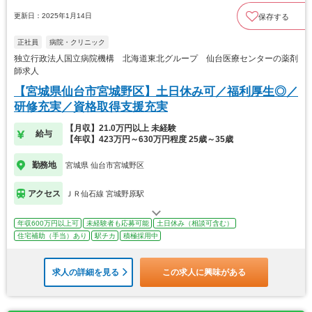
更新日：2025年1月14日
保存する
正社員
病院・クリニック
独立行政法人国立病院機構 北海道東北グループ 仙台医療センターの薬剤
師求人
【宮城県仙台市宮城野区】土日休み可／福利厚生◎／
研修充実／資格取得支援充実
【月収】21.0万円以上 未経験
給与
【年収】423万円～630万円程度 25歳～35歳
勤務地
宮城県 仙台市宮城野区
アクセス
ＪＲ仙石線 宮城野原駅
年収600万円以上可
未経験者も応募可能
土日休み（相談可含む）
住宅補助（手当）あり
駅チカ
積極採用中
求人の詳細を見る
この求人に興味がある