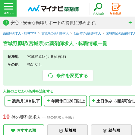
!
安心・安全な転職サポートの提供に努めます。
薬剤師の求人・転職TOP
宮城県の薬剤師求人
仙台市の薬剤師求人
宮城野区の薬剤師求
宮城野原駅(宮城県)の薬剤師求人・転職情報一覧
勤務地
宮城野原駅(ＪＲ仙石線)
その他
指定なし
条件を変更する
人気のこだわり条件を追加する
残業月10ｈ以下
年間休日120日以上
土日休み（相談可含
10
件の薬剤師求人
※ 非公開求人を除く
おすすめ順
新着順
給与順