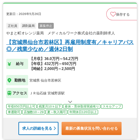
更新日：2026年5月26日
保存する
正社員
調剤薬局
募集停止
やまと町オレンジ薬局 メディカルワーク株式会社の薬剤師求人
【宮城県仙台市若林区】再雇用制度有／キャリアパス
◎／残業少なめ／週休2日制
【月収】36.0万円～54.2万円
給与
【年収】432万円～650万円
【時給】2,000円～2,500円
勤務地
宮城県 仙台市若林区
アクセス
ＪＲ仙石線 宮城野原駅
年収650万円以上可
残業月10ｈ以下
産休・育休取得実績有り
スキルアップ
車通勤可
店舗数10～29
夏～秋入職可
年間休日120日以上
求人の詳細を見る
最新の募集状況を問い合わせる