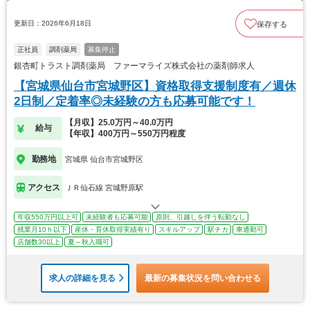
更新日：2026年6月18日
保存する
正社員
調剤薬局
募集停止
銀杏町トラスト調剤薬局 ファーマライズ株式会社の薬剤師求人
【宮城県仙台市宮城野区】資格取得支援制度有／週休
2日制／定着率◎未経験の方も応募可能です！
【月収】25.0万円～40.0万円
給与
【年収】400万円～550万円程度
勤務地
宮城県 仙台市宮城野区
アクセス
ＪＲ仙石線 宮城野原駅
年収550万円以上可
未経験者も応募可能
原則、引越しを伴う転勤なし
残業月10ｈ以下
産休・育休取得実績有り
スキルアップ
駅チカ
車通勤可
店舗数30以上
夏～秋入職可
求人の詳細を見る
最新の募集状況を問い合わせる