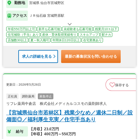
勤務地
宮城県 仙台市宮城野区
アクセス
ＪＲ仙石線 宮城野原駅
年収550万円以上可
新卒も応募可能
未経験者も応募可能
残業月10ｈ以下
住宅補助（手当）あり
産休・育休取得実績有り
スキルアップ
駅チカ
店舗数30以上
夏～秋入職可
年間休日120日以上
在宅業務あり
求人の詳細を見る
最新の募集状況を問い合わせる
更新日：2026年5月26日
保存する
正社員
調剤薬局
募集停止
リフレ薬局中倉店 株式会社メディカルコスモの薬剤師求人
【宮城県仙台市若林区】残業少なめ／週休二日制／設
備面◎／福利厚生充実／住宅手当あり
【月収】23.0万円
給与
【年収】400万円～550万円