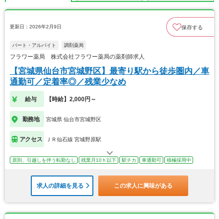
更新日：2026年2月9日
保存する
パート・アルバイト
調剤薬局
フラワー薬局 株式会社フラワー薬局の薬剤師求人
【宮城県仙台市宮城野区】最寄り駅から徒歩圏内／車
通勤可／定着率◎／残業少なめ
給与
【時給】2,000円～
勤務地
宮城県 仙台市宮城野区
アクセス
ＪＲ仙石線 宮城野原駅
原則、引越しを伴う転勤なし
残業月10ｈ以下
駅チカ
車通勤可
積極採用中
求人の詳細を見る
この求人に興味がある