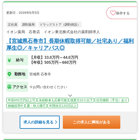
更新日：2026年8月5日
保存する
正社員
調剤薬局
ドラッグストア（調剤併設）
イオン薬局 石巻店 イオン東北株式会社の薬剤師求人
【宮城県石巻市】長期休暇取得可能／社宅あり／福利
厚生◎／キャリアパス◎
【月収】33.0万円～44.0万円
給与
【年収】505万円～660万円
勤務地
宮城県 石巻市
アクセス
※お問い合わせください
年収650万円以上可
未経験者も応募可能
残業月10ｈ以下
住宅補助（手当）あり
積極採用中
夏～秋入職可
年間休日120日以上
求人の詳細を見る
この求人に興味がある