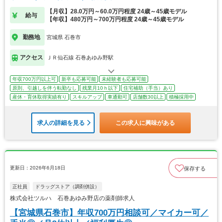
【月収】28.0万円～60.0万円程度 24歳～45歳モデル
給与
【年収】480万円～700万円程度 24歳～45歳モデル
勤務地
宮城県 石巻市
アクセス
ＪＲ仙石線 石巻あゆみ野駅
年収700万円以上可
新卒も応募可能
未経験者も応募可能
原則、引越しを伴う転勤なし
残業月10ｈ以下
住宅補助（手当）あり
産休・育休取得実績有り
スキルアップ
車通勤可
店舗数30以上
積極採用中
求人の詳細を見る
この求人に興味がある
更新日：2026年6月18日
保存する
正社員
ドラッグストア（調剤併設）
株式会社ツルハ 石巻あゆみ野店の薬剤師求人
【宮城県石巻市】年収700万円相談可／マイカー可／