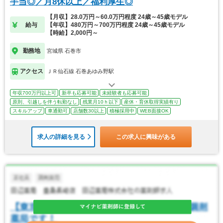
手当◎／月8休以上／福利厚生◎
【月収】28.0万円～60.0万円程度 24歳～45歳モデル
給与
【年収】480万円～700万円程度 24歳～45歳モデル
【時給】2,000円～
勤務地
宮城県 石巻市
アクセス
ＪＲ仙石線 石巻あゆみ野駅
年収700万円以上可
新卒も応募可能
未経験者も応募可能
原則、引越しを伴う転勤なし
残業月10ｈ以下
産休・育休取得実績有り
スキルアップ
車通勤可
店舗数30以上
積極採用中
WEB面接OK
求人の詳細を見る
この求人に興味がある