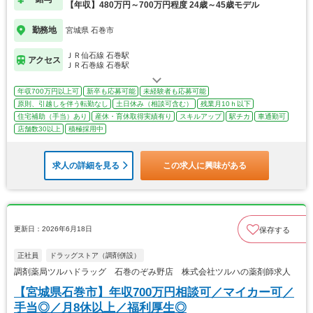
【年収】480万円～700万円程度 24歳～45歳モデル
勤務地
宮城県 石巻市
ＪＲ仙石線 石巻駅
アクセス
ＪＲ石巻線 石巻駅
年収700万円以上可
新卒も応募可能
未経験者も応募可能
原則、引越しを伴う転勤なし
土日休み（相談可含む）
残業月10ｈ以下
住宅補助（手当）あり
産休・育休取得実績有り
スキルアップ
駅チカ
車通勤可
店舗数30以上
積極採用中
求人の詳細を見る
この求人に興味がある
更新日：2026年6月18日
保存する
正社員
ドラッグストア（調剤併設）
調剤薬局ツルハドラッグ 石巻のぞみ野店 株式会社ツルハの薬剤師求人
【宮城県石巻市】年収700万円相談可／マイカー可／
手当◎／月8休以上／福利厚生◎