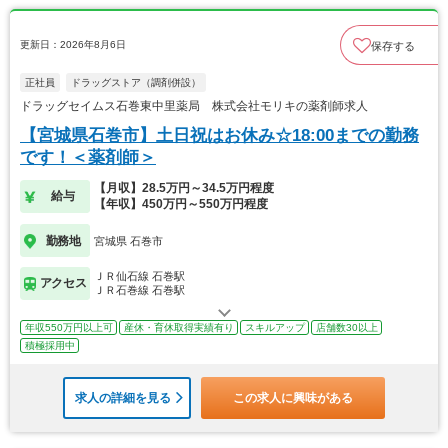
更新日：2026年8月6日
保存する
正社員
ドラッグストア（調剤併設）
ドラッグセイムス石巻東中里薬局 株式会社モリキの薬剤師求人
【宮城県石巻市】土日祝はお休み☆18:00までの勤務
です！＜薬剤師＞
【月収】28.5万円～34.5万円程度
給与
【年収】450万円～550万円程度
勤務地
宮城県 石巻市
ＪＲ仙石線 石巻駅
アクセス
ＪＲ石巻線 石巻駅
年収550万円以上可
産休・育休取得実績有り
スキルアップ
店舗数30以上
積極採用中
求人の詳細を見る
この求人に興味がある