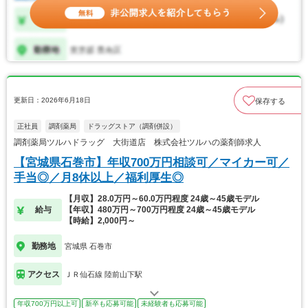
更新日：2026年6月18日
保存する
正社員
調剤薬局
ドラッグストア（調剤併設）
調剤薬局ツルハドラッグ 大街道店 株式会社ツルハの薬剤師求人
【宮城県石巻市】年収700万円相談可／マイカー可／
手当◎／月8休以上／福利厚生◎
【月収】28.0万円～60.0万円程度 24歳～45歳モデル
給与
【年収】480万円～700万円程度 24歳～45歳モデル
【時給】2,000円～
勤務地
宮城県 石巻市
アクセス
ＪＲ仙石線 陸前山下駅
年収700万円以上可
新卒も応募可能
未経験者も応募可能