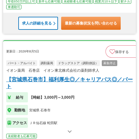
年収650万円以上可
新卒も応募可能
未経験者も応募可能
残業月10ｈ以下
駅チカ
車通勤可
求人の詳細を見る
最新の募集状況を問い合わせる
更新日：2026年8月5日
保存する
パート・アルバイト
調剤薬局
ドラッグストア（調剤併設）
募集停止
イオン薬局 石巻店 イオン東北株式会社の薬剤師求人
【宮城県石巻市】福利厚生◎／キャリアパス◎／パー
ト
給与
【時給】3,000円～3,000円
勤務地
宮城県 石巻市
アクセス
ＪＲ仙石線 蛇田駅
未経験者も応募可能