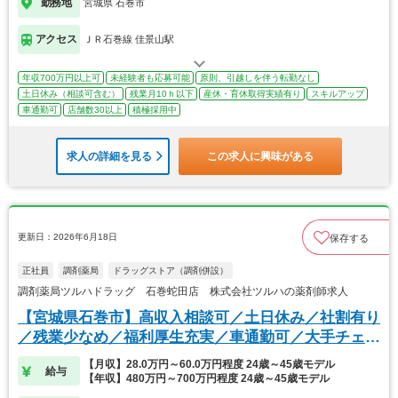
勤務地
宮城県 石巻市
アクセス
ＪＲ石巻線 佳景山駅
年収700万円以上可
未経験者も応募可能
原則、引越しを伴う転勤なし
土日休み（相談可含む）
残業月10ｈ以下
産休・育休取得実績有り
スキルアップ
車通勤可
店舗数30以上
積極採用中
求人の詳細を見る
この求人に興味がある
更新日：2026年6月18日
保存する
正社員
調剤薬局
ドラッグストア（調剤併設）
調剤薬局ツルハドラッグ 石巻蛇田店 株式会社ツルハの薬剤師求人
【宮城県石巻市】高収入相談可／土日休み／社割有り
／残業少なめ／福利厚生充実／車通勤可／大手チェー
ン
【月収】28.0万円～60.0万円程度 24歳～45歳モデル
給与
【年収】480万円～700万円程度 24歳～45歳モデル