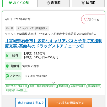
おすすめ順
新着順
給与順
更新日：2026年6月27日
保存する
正社員
ドラッグストア（調剤併設）
ウエルシア薬局株式会社 ウエルシア石巻赤十字病院前店の薬剤師求人
【宮城県石巻市】多彩なキャリアパスと子育て支援制
度充実♪高給与のドラッグストアチェーン◎
【月収】33.5万円
給与
【年収】515万円～650万円
勤務地
宮城県 石巻市
アクセス
ＪＲ石巻線 曽波神駅
年収650万円以上可
産休・育休取得実績有り
車通勤可
店舗数30以上
積極採用中
年間休日120日以上
求人の詳細を見る
この求人に興味がある