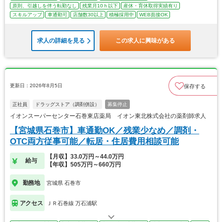
原則、引越しを伴う転勤なし
残業月10ｈ以下
産休・育休取得実績有り
スキルアップ
車通勤可
店舗数30以上
積極採用中
WEB面接OK
求人の詳細を見る
この求人に興味がある
更新日：2026年8月5日
保存する
正社員
ドラッグストア（調剤併設）
募集停止
イオンスーパーセンター石巻東店薬局 イオン東北株式会社の薬剤師求人
【宮城県石巻市】車通勤OK／残業少なめ／調剤・
OTC両方従事可能／転居・住居費用相談可能
【月収】33.0万円～44.0万円
給与
【年収】505万円～660万円
勤務地
宮城県 石巻市
アクセス
ＪＲ石巻線 万石浦駅