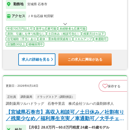
勤務地
宮城県 石巻市
アクセス
ＪＲ仙石線 蛇田駅
年収700万円以上可
新卒も応募可能
未経験者も応募可能
原則、引越しを伴う転勤なし
土日休み（相談可含む）
残業月10ｈ以下
住宅補助（手当）あり
産休・育休取得実績有り
スキルアップ
車通勤可
店舗数30以上
積極採用中
求人の詳細を見る
この求人に興味がある
更新日：2026年6月18日
保存する
正社員
調剤薬局
ドラッグストア（調剤併設）
調剤薬局ツルハドラッグ 石巻中里店 株式会社ツルハの薬剤師求人
【宮城県石巻市】高収入相談可／土日休み／社割有り
／残業少なめ／福利厚生充実／車通勤可／大手チェー
ン
【月収】28.0万円～60.0万円程度 24歳～45歳モデル
給与