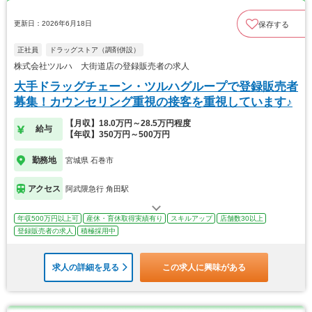
更新日：2026年6月18日
保存する
正社員
ドラッグストア（調剤併設）
株式会社ツルハ 大街道店の登録販売者の求人
大手ドラッグチェーン・ツルハグループで登録販売者
募集！カウンセリング重視の接客を重視しています♪
【月収】18.0万円～28.5万円程度
給与
【年収】350万円～500万円
勤務地
宮城県 石巻市
アクセス
阿武隈急行 角田駅
年収500万円以上可
産休・育休取得実績有り
スキルアップ
店舗数30以上
登録販売者の求人
積極採用中
求人の詳細を見る
この求人に興味がある