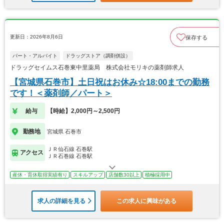
更新日：2026年8月6日
保存する
パート・アルバイト
ドラッグストア（調剤併設）
ドラッグセイムス石巻東中里薬局 株式会社モリキの薬剤師求人
【宮城県石巻市】土日祝はお休み☆18:00までの勤務
です！＜薬剤師／パート＞
給与
【時給】2,000円～2,500円
勤務地
宮城県 石巻市
ＪＲ仙石線 石巻駅
アクセス
ＪＲ石巻線 石巻駅
産休・育休取得実績有り
スキルアップ
店舗数30以上
積極採用中
求人の詳細を見る
この求人に興味がある