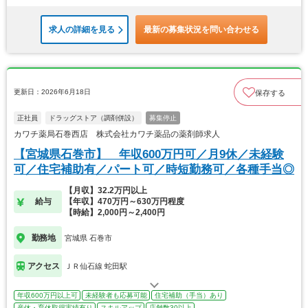
求人の詳細を見る
最新の募集状況を問い合わせる
更新日：2026年6月18日
保存する
正社員
ドラッグストア（調剤併設）
募集停止
カワチ薬局石巻西店 株式会社カワチ薬品の薬剤師求人
【宮城県石巻市】 年収600万円可／月9休／未経験
可／住宅補助有／パート可／時短勤務可／各種手当◎
【月収】32.2万円以上
給与
【年収】470万円～630万円程度
【時給】2,000円～2,400円
勤務地
宮城県 石巻市
アクセス
ＪＲ仙石線 蛇田駅
年収600万円以上可
未経験者も応募可能
住宅補助（手当）あり
産休・育休取得実績有り
スキルアップ
店舗数30以上