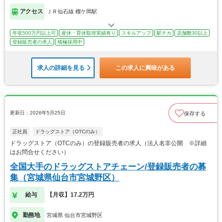
アクセス
ＪＲ仙石線 榴ケ岡駅
年収500万円以上可
産休・育休取得実績有り
スキルアップ
駅チカ
店舗数30以上
登録販売者の求人
積極採用中
求人の詳細を見る
この求人に興味がある
更新日：2026年5月25日
保存する
正社員
ドラッグストア（OTCのみ）
ドラッグストア（OTCのみ）の登録販売者の求人（法人名非公開 ※詳細
はお問合せください）
全国大手のドラッグストアチェーン/登録販売者の募
集（宮城県仙台市宮城野区）
給与
【月収】17.2万円
勤務地
宮城県 仙台市宮城野区