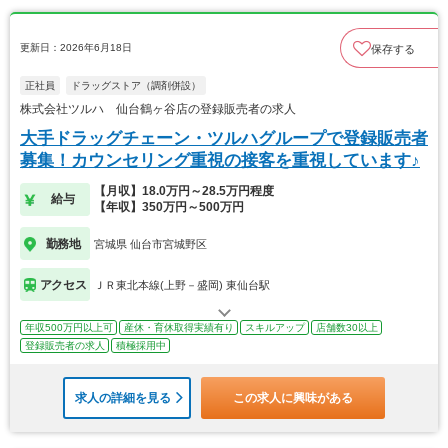
更新日：2026年6月18日
保存する
正社員
ドラッグストア（調剤併設）
株式会社ツルハ 仙台鶴ヶ谷店の登録販売者の求人
大手ドラッグチェーン・ツルハグループで登録販売者
募集！カウンセリング重視の接客を重視しています♪
【月収】18.0万円～28.5万円程度
給与
【年収】350万円～500万円
勤務地
宮城県 仙台市宮城野区
アクセス
ＪＲ東北本線(上野－盛岡) 東仙台駅
年収500万円以上可
産休・育休取得実績有り
スキルアップ
店舗数30以上
登録販売者の求人
積極採用中
求人の詳細を見る
この求人に興味がある