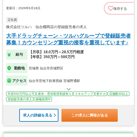
更新日：2026年6月18日
保存する
正社員
株式会社ツルハ 仙台榴岡店の登録販売者の求人
大手ドラッグチェーン・ツルハグループで登録販売者
募集！カウンセリング重視の接客を重視しています♪
【月収】18.0万円～28.5万円程度
給与
【年収】350万円～500万円
勤務地
宮城県 仙台市宮城野区
アクセス
仙台市営地下鉄東西線 宮城野通駅
年収500万円以上可
産休・育休取得実績有り
スキルアップ
駅チカ
店舗数30以上
登録販売者の求人
積極採用中
求人の詳細を見る
この求人に興味がある