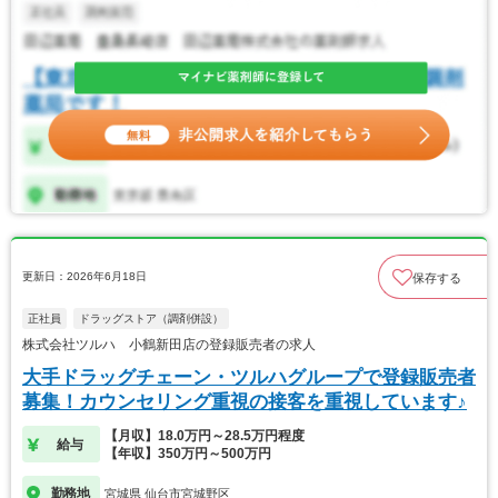
更新日：2026年6月18日
保存する
正社員
ドラッグストア（調剤併設）
株式会社ツルハ 小鶴新田店の登録販売者の求人
大手ドラッグチェーン・ツルハグループで登録販売者
募集！カウンセリング重視の接客を重視しています♪
【月収】18.0万円～28.5万円程度
給与
【年収】350万円～500万円
勤務地
宮城県 仙台市宮城野区