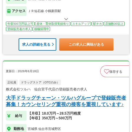
アクセス
ＪＲ仙石線 小鶴新田駅
年収500万円以上可
産休・育休取得実績有り
スキルアップ
駅チカ
店舗数30以上
登録販売者の求人
積極採用中
求人の詳細を見る
この求人に興味がある
更新日：2026年6月18日
保存する
正社員
ドラッグストア（OTCのみ）
株式会社ツルハ 仙台宮千代店の登録販売者の求人
大手ドラッグチェーン・ツルハグループで登録販売者
募集！カウンセリング重視の接客を重視しています♪
【月収】18.0万円～28.5万円程度
給与
【年収】350万円～500万円
勤務地
宮城県 仙台市宮城野区