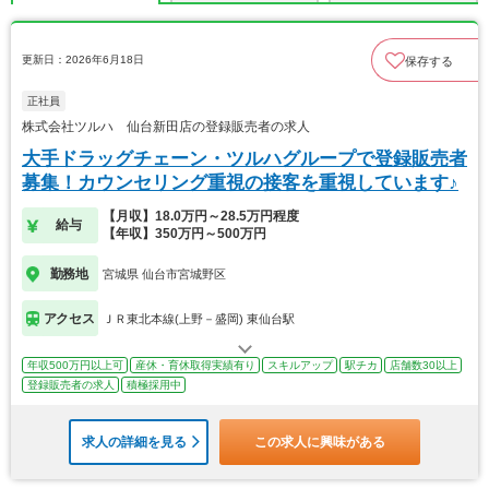
更新日：2026年6月18日
保存する
正社員
株式会社ツルハ 仙台新田店の登録販売者の求人
大手ドラッグチェーン・ツルハグループで登録販売者
募集！カウンセリング重視の接客を重視しています♪
【月収】18.0万円～28.5万円程度
給与
【年収】350万円～500万円
勤務地
宮城県 仙台市宮城野区
アクセス
ＪＲ東北本線(上野－盛岡) 東仙台駅
年収500万円以上可
産休・育休取得実績有り
スキルアップ
駅チカ
店舗数30以上
登録販売者の求人
積極採用中
求人の詳細を見る
この求人に興味がある