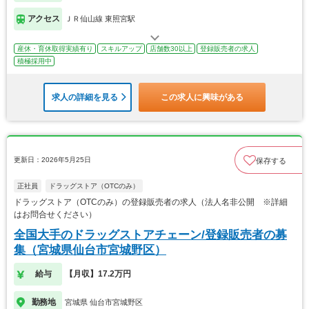
アクセス
ＪＲ仙山線 東照宮駅
産休・育休取得実績有り
スキルアップ
店舗数30以上
登録販売者の求人
積極採用中
求人の詳細を見る
この求人に興味がある
更新日：2026年5月25日
保存する
正社員
ドラッグストア（OTCのみ）
ドラッグストア（OTCのみ）の登録販売者の求人（法人名非公開 ※詳細
はお問合せください）
全国大手のドラッグストアチェーン/登録販売者の募
集（宮城県仙台市宮城野区）
給与
【月収】17.2万円
勤務地
宮城県 仙台市宮城野区