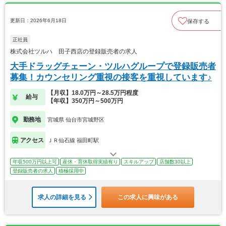
更新日：2026年6月18日
保存する
正社員
株式会社ツルハ 田子西店の登録販売者の求人
大手ドラッグチェーン・ツルハグループで登録販売者
募集！カウンセリング重視の接客を重視しています♪
【月収】18.0万円～28.5万円程度
給与
【年収】350万円～500万円
勤務地
宮城県 仙台市宮城野区
アクセス
ＪＲ仙石線 福田町駅
年収500万円以上可
産休・育休取得実績有り
スキルアップ
店舗数30以上
登録販売者の求人
積極採用中
求人の詳細を見る
この求人に興味がある