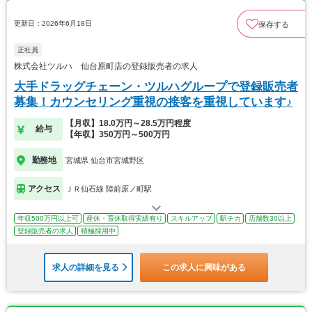
更新日：2026年6月18日
保存する
正社員
株式会社ツルハ 仙台原町店の登録販売者の求人
大手ドラッグチェーン・ツルハグループで登録販売者
募集！カウンセリング重視の接客を重視しています♪
【月収】18.0万円～28.5万円程度
給与
【年収】350万円～500万円
勤務地
宮城県 仙台市宮城野区
アクセス
ＪＲ仙石線 陸前原ノ町駅
年収500万円以上可
産休・育休取得実績有り
スキルアップ
駅チカ
店舗数30以上
登録販売者の求人
積極採用中
求人の詳細を見る
この求人に興味がある