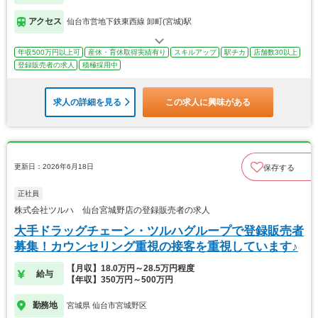
アクセス
仙台市営地下鉄東西線 卸町(宮城)駅
年収500万円以上可
産休・育休取得実績有り
スキルアップ
駅チカ
店舗数30以上
登録販売者の求人
積極採用中
求人の詳細を見る
この求人に興味がある
更新日：2026年6月18日
保存する
正社員
株式会社ツルハ 仙台宮城野店の登録販売者の求人
大手ドラッグチェーン・ツルハグループで登録販売者
募集！カウンセリング重視の接客を重視しています♪
【月収】18.0万円～28.5万円程度
給与
【年収】350万円～500万円
勤務地
宮城県 仙台市宮城野区