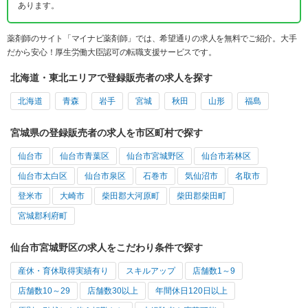
あります。
薬剤師のサイト「マイナビ薬剤師」では、希望通りの求人を無料でご紹介。大手
だから安心！厚生労働大臣認可の転職支援サービスです。
北海道・東北エリアで登録販売者の求人を探す
北海道
青森
岩手
宮城
秋田
山形
福島
宮城県の登録販売者の求人を市区町村で探す
仙台市
仙台市青葉区
仙台市宮城野区
仙台市若林区
仙台市太白区
仙台市泉区
石巻市
気仙沼市
名取市
登米市
大崎市
柴田郡大河原町
柴田郡柴田町
宮城郡利府町
仙台市宮城野区の求人をこだわり条件で探す
産休・育休取得実績有り
スキルアップ
店舗数1～9
店舗数10～29
店舗数30以上
年間休日120日以上