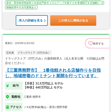
産休・育休取得実績有り
総合門前
スキルアップ
駅チカ
車通勤可
店舗数1～9
積極採用中
在宅業務あり
求人の詳細を見る
この求人に興味がある
更新日：2025年12月15日
保存する
正社員
ドラッグストア（OTCのみ）
ドラッグストア（OTCのみ）の薬剤師求人（法人名非公開 ※詳細はお問
合せください）
【三重県熊野市】 1番信頼される店舗作りを目指
し、地域密着のドミナント展開を行っています。
【月収】31.5万円以上 モデル
給与
【年収】440万円以上 モデル
勤務地
三重県 熊野市
アクセス
ＪＲ紀勢本線(亀山－新宮) 熊野市駅