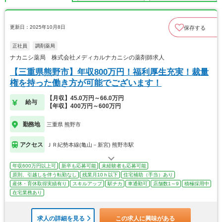
更新日：2025年10月8日
保存する
正社員
調剤薬局
ナカニシ薬局 株式会社メディカルナカニシの薬剤師求人
【三重県熊野市】年収800万円！福利厚生充実！裁量
権を持った働き方が可能でございます！
【月収】45.0万円～66.0万円
給与
【年収】400万円～600万円
勤務地
三重県 熊野市
アクセス
ＪＲ紀勢本線(亀山－新宮) 熊野市駅
年収600万円以上可
新卒も応募可能
未経験者も応募可能
原則、引越しを伴う転勤なし
残業月10ｈ以下
住宅補助（手当）あり
産休・育休取得実績有り
スキルアップ
駅チカ
車通勤可
店舗数1～9
積極採用中
在宅業務あり
求人の詳細を見る
この求人に興味がある