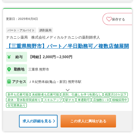
更新日：2025年6月9日
保存する
パート・アルバイト
調剤薬局
ナカニシ薬局 株式会社メディカルナカニシの薬剤師求人
【三重県熊野市】パート／半日勤務可／複数店舗展開
給与
【時給】2,000円～2,500円
勤務地
三重県 熊野市
アクセス
ＪＲ紀勢本線(亀山－新宮) 熊野市駅
新卒も応募可能
未経験者も応募可能
原則、引越しを伴う転勤なし
残業月10ｈ以下
産休・育休取得実績有り
スキルアップ
駅チカ
車通勤可
店舗数1～9
積極採用中
在宅業務あり
求人の詳細を見る
この求人に興味がある