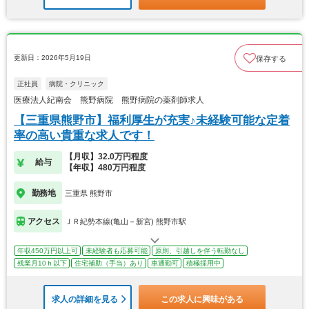
更新日：2026年5月19日
保存する
正社員
病院・クリニック
医療法人紀南会 熊野病院 熊野病院の薬剤師求人
【三重県熊野市】福利厚生が充実♪未経験可能な定着
率の高い貴重な求人です！
【月収】32.0万円程度
給与
【年収】480万円程度
勤務地
三重県 熊野市
アクセス
ＪＲ紀勢本線(亀山－新宮) 熊野市駅
年収450万円以上可
未経験者も応募可能
原則、引越しを伴う転勤なし
残業月10ｈ以下
住宅補助（手当）あり
車通勤可
積極採用中
求人の詳細を見る
この求人に興味がある