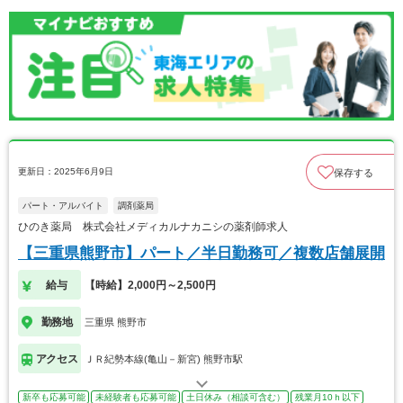
更新日：2025年6月9日
保存する
パート・アルバイト
調剤薬局
ひのき薬局 株式会社メディカルナカニシの薬剤師求人
【三重県熊野市】パート／半日勤務可／複数店舗展開
給与
【時給】2,000円～2,500円
勤務地
三重県 熊野市
アクセス
ＪＲ紀勢本線(亀山－新宮) 熊野市駅
新卒も応募可能
未経験者も応募可能
土日休み（相談可含む）
残業月10ｈ以下