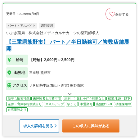
更新日：2025年6月9日
保存する
パート・アルバイト
調剤薬局
いぶき薬局 株式会社メディカルナカニシの薬剤師求人
【三重県熊野市】 パート／半日勤務可／複数店舗展
開
給与
【時給】2,000円～2,500円
勤務地
三重県 熊野市
アクセス
ＪＲ紀勢本線(亀山－新宮) 熊野市駅
新卒も応募可能
未経験者も応募可能
原則、引越しを伴う転勤なし
残業月10ｈ以下
産休・育休取得実績有り
スキルアップ
駅チカ
車通勤可
店舗数1～9
積極採用中
在宅業務あり
求人の詳細を見る
この求人に興味がある