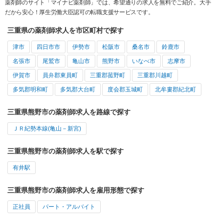
薬剤師のサイト「マイナビ薬剤師」では、希望通りの求人を無料でご紹介。大手
だから安心！厚生労働大臣認可の転職支援サービスです。
三重県の薬剤師求人を市区町村で探す
津市
四日市市
伊勢市
松阪市
桑名市
鈴鹿市
名張市
尾鷲市
亀山市
熊野市
いなべ市
志摩市
伊賀市
員弁郡東員町
三重郡菰野町
三重郡川越町
多気郡明和町
多気郡大台町
度会郡玉城町
北牟婁郡紀北町
三重県熊野市の薬剤師求人を路線で探す
ＪＲ紀勢本線(亀山－新宮)
三重県熊野市の薬剤師求人を駅で探す
有井駅
三重県熊野市の薬剤師求人を雇用形態で探す
正社員
パート・アルバイト