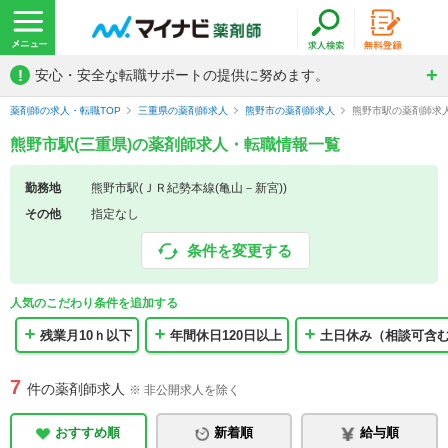
!
安心・安全な転職サポートの提供に努めます。
薬剤師の求人・転職TOP
三重県の薬剤師求人
熊野市の薬剤師求人
熊野市駅の薬剤師求
熊野市駅(三重県)の薬剤師求人・転職情報一覧
勤務地
熊野市駅(ＪＲ紀勢本線(亀山－新宮))
その他
指定なし
条件を変更する
人気のこだわり条件を追加する
残業月10ｈ以下
年間休日120日以上
土日休み（相談可含
7
件の薬剤師求人
※ 非公開求人を除く
おすすめ順
新着順
給与順