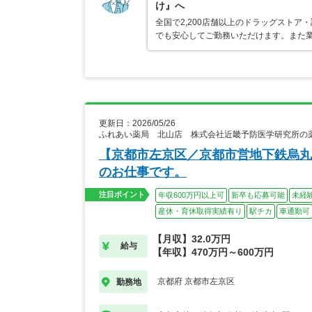
け』へ
全国で2,200店舗以上のドラッグスト
でも安心してご勤務いただけます。また業
更新日：2026/05/26
ふれあい薬局 北山店 株式会社近畿予防医学研究所の
【京都市左京区／京都市営地下鉄烏丸
のお仕事です。
注目ポイント
年収600万円以上可
新卒も応募可能
未経
産休・育休取得実績有り
駅チカ
車通勤可
【月収】32.0万円
給与
【年収】470万円～600万円
京都府 京都市左京区
勤務地