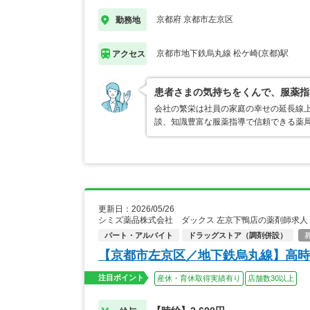
京都府 京都市左京区
勤務地
京都市地下鉄烏丸線 松ケ崎(京都)駅
アクセス
患者さまの気持ちをくんで、服薬指
会社の繁栄は社員の家庭の幸せの延長線
談、知識豊富な服薬指導で信頼できる薬
更新日：2026/05/26
シミズ薬品株式会社 ダックス 左京下鴨店の薬剤師求人
パート・アルバイト
ドラッグストア（調剤併設）
【京都市左京区／地下鉄烏丸線】高時給
注目ポイント
産休・育休取得実績有り
店舗数30以上