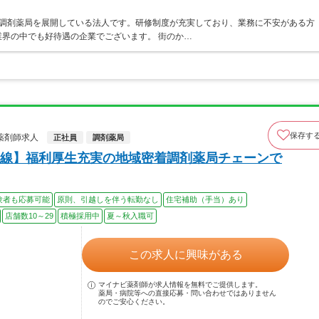
ア・調剤薬局を展開している法人です。研修制度が充実しており、業務に不安がある方
界の中でも好待遇の企業でございます。 街のか…
保存す
薬剤師求人
正社員
調剤薬局
線】福利厚生充実の地域密着調剤薬局チェーンで
験者も応募可能
原則、引越しを伴う転勤なし
住宅補助（手当）あり
店舗数10～29
積極採用中
夏～秋入職可
この求人に興味がある
マイナビ薬剤師が求人情報を無料でご提供します。
薬局・病院等への直接応募・問い合わせではありません
のでご安心ください。