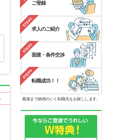
ご登録
STEP2
求人のご紹介
STEP3
面接・条件交渉
STEP4
転職成功！！
最後まで納得のいく転職先をお探しします。
る