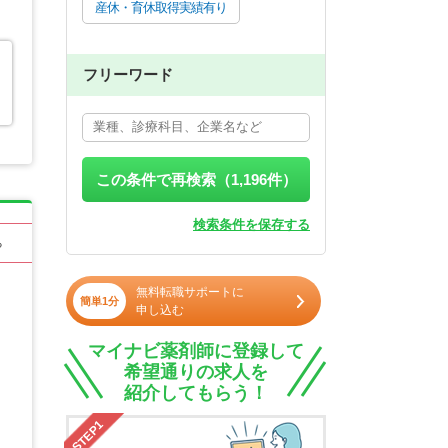
産休・育休取得実績有り
フリーワード
この条件で再検索（
1,196
件）
検索条件を保存する
る
無料転職サポートに
簡単1分
申し込む
マイナビ薬剤師に登録して
希望通りの求人を
紹介してもらう！
STEP1