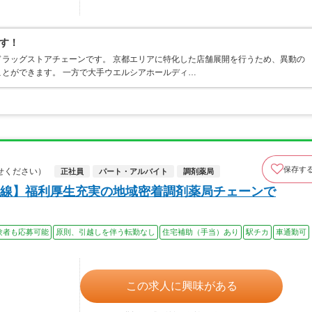
す！
ラッグストアチェーンです。 京都エリアに特化した店舗展開を行うため、異動の
とができます。 一方で大手ウエルシアホールディ…
保存す
せください）
正社員
パート・アルバイト
調剤薬局
線】福利厚生充実の地域密着調剤薬局チェーンで
験者も応募可能
原則、引越しを伴う転勤なし
住宅補助（手当）あり
駅チカ
車通勤可
この求人に興味がある