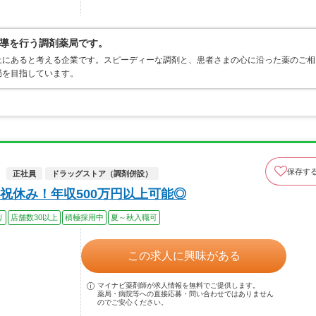
導を行う調剤薬局です。
上にあると考える企業です。スピーディーな調剤と、患者さまの心に沿った薬のご相
局を目指しています。
保存す
正社員
ドラッグストア（調剤併設）
祝休み！年収500万円以上可能◎
り
店舗数30以上
積極採用中
夏～秋入職可
この求人に興味がある
マイナビ薬剤師が求人情報を無料でご提供します。
薬局・病院等への直接応募・問い合わせではありません
のでご安心ください。