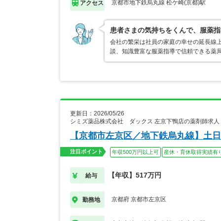
京都市地下鉄烏丸線 松ケ崎(京都)駅
アクセス
患者さまの気持ちをくんで、服薬指
会社の繁栄は社員の家庭の幸せの延長線
談、知識豊富な服薬指導で信頼できる薬
更新日：2026/05/26
シミズ薬品株式会社 ダックス 左京下鴨店の薬剤師求人
【京都市左京区／地下鉄烏丸線】土日
注目ポイント
年収500万円以上可
産休・育休取得実績有
【年収】517万円
給与
京都府 京都市左京区
勤務地