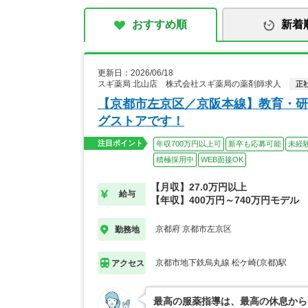
おすすめ順
新着
更新日：2026/06/18
スギ薬局 北山店 株式会社スギ薬局の薬剤師求人
正
【京都市左京区／京阪本線】教育・研
グストアです！
注目ポイント
年収700万円以上可
新卒も応募可能
未経
積極採用中
WEB面接OK
【月収】27.0万円以上
給与
【年収】400万円～740万円モデル
京都府 京都市左京区
勤務地
京都市地下鉄烏丸線 松ケ崎(京都)駅
アクセス
最高の服薬指導は、最高の休息から