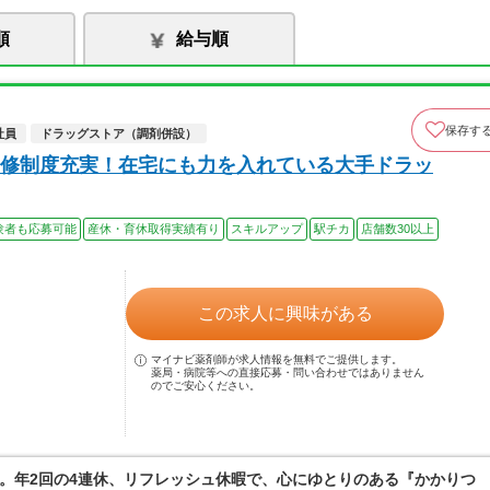
順
給与順
保存す
社員
ドラッグストア（調剤併設）
修制度充実！在宅にも力を入れている大手ドラッ
験者も応募可能
産休・育休取得実績有り
スキルアップ
駅チカ
店舗数30以上
この求人に興味がある
マイナビ薬剤師が求人情報を無料でご提供します。
薬局・病院等への直接応募・問い合わせではありません
のでご安心ください。
。年2回の4連休、リフレッシュ休暇で、心にゆとりのある『かかりつ