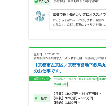
京都市地下鉄烏丸線 松ケ崎(京都)駅
アクセス
京都で長く働きたい方にオススメで
古くから京都の人々に親しまれる老舗のド
心配なく、京都で着実にキャリアを積むこ
更新日：2023/01/23
調剤薬局の薬剤師求人（法人名非公開 ※詳細はお問合
【京都市左京区／京都市営地下鉄烏丸
のお仕事です。
注目ポイント
年収600万円以上可
新卒も応募可能
未経
積極採用中
【月収】19.4万円～36.9万円以上
【年収】370万円～600万円
給与
【時給】1,800円～