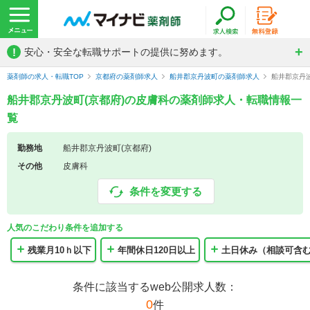
!
安心・安全な転職サポートの提供に努めます。
薬剤師の求人・転職TOP
京都府の薬剤師求人
船井郡京丹波町の薬剤師求人
船井郡京丹
船井郡京丹波町(京都府)の皮膚科の薬剤師求人・転職情報一
覧
勤務地
船井郡京丹波町(京都府)
その他
皮膚科
条件を変更する
人気のこだわり条件を追加する
残業月10ｈ以下
年間休日120日以上
土日休み（相談可含
条件に該当するweb公開求人数：
0
件