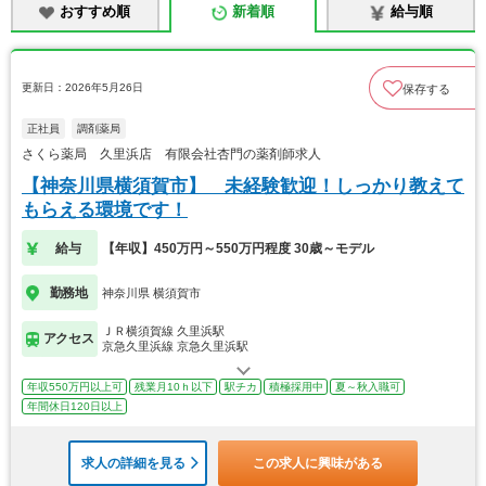
おすすめ順
新着順
給与順
更新日：2026年5月26日
保存する
正社員
調剤薬局
さくら薬局 久里浜店 有限会社杏門の薬剤師求人
【神奈川県横須賀市】 未経験歓迎！しっかり教えて
もらえる環境です！
給与
【年収】450万円～550万円程度 30歳～モデル
勤務地
神奈川県 横須賀市
ＪＲ横須賀線 久里浜駅
アクセス
京急久里浜線 京急久里浜駅
年収550万円以上可
残業月10ｈ以下
駅チカ
積極採用中
夏～秋入職可
年間休日120日以上
求人の詳細を見る
この求人に興味がある