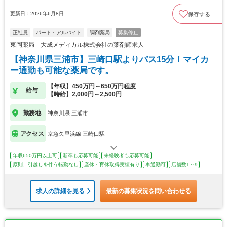
更新日：2026年6月8日
保存する
正社員
パート・アルバイト
調剤薬局
募集停止
東岡薬局 大成メディカル株式会社の薬剤師求人
【神奈川県三浦市】三崎口駅よりバス15分！マイカ
ー通勤も可能な薬局です。
【年収】450万円～650万円程度
給与
【時給】2,000円～2,500円
勤務地
神奈川県 三浦市
アクセス
京急久里浜線 三崎口駅
年収650万円以上可
新卒も応募可能
未経験者も応募可能
原則、引越しを伴う転勤なし
産休・育休取得実績有り
車通勤可
店舗数1～9
求人の詳細を見る
最新の募集状況を問い合わせる