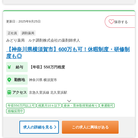
更新日：2025年9月25日
保存する
正社員
調剤薬局
みどり薬局 ルナ調剤株式会社の薬剤師求人
【神奈川県横須賀市】600万も可！休暇制度・研修制
度も◎
給与
【年収】550万円程度
勤務地
神奈川県 横須賀市
アクセス
京急久里浜線 北久里浜駅
年収550万円以上可
残業月10ｈ以下
産休・育休取得実績有り
車通勤可
積極採用中
求人の詳細を見る
この求人に興味がある