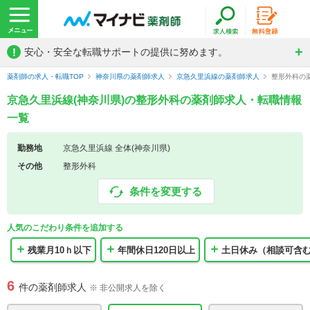
!
安心・安全な転職サポートの提供に努めます。
薬剤師の求人・転職TOP
神奈川県の薬剤師求人
京急久里浜線の薬剤師求人
整形外科の
京急久里浜線(神奈川県)の整形外科の薬剤師求人・転職情報
一覧
勤務地
京急久里浜線 全体(神奈川県)
その他
整形外科
条件を変更する
人気のこだわり条件を追加する
残業月10ｈ以下
年間休日120日以上
土日休み（相談可含
6
件の薬剤師求人
※ 非公開求人を除く