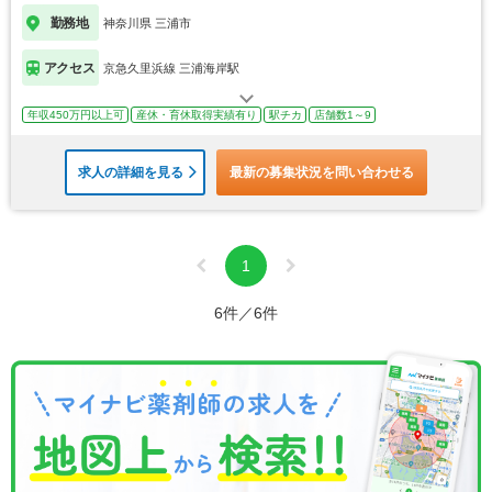
勤務地
神奈川県 三浦市
アクセス
京急久里浜線 三浦海岸駅
年収450万円以上可
産休・育休取得実績有り
駅チカ
店舗数1～9
求人の詳細を見る
最新の募集状況を問い合わせる
1
6件／6件