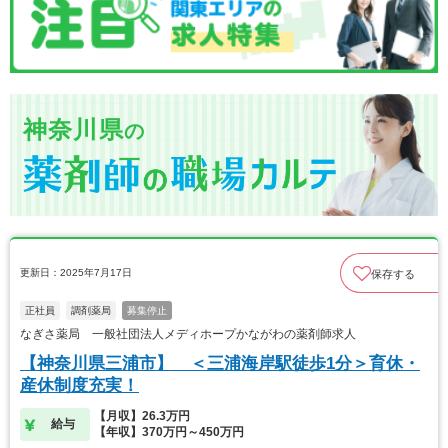
神奈川県
の
更新日：2025年7月17日
保存する
正社員
調剤薬局
募集停止
なぎさ薬局 一般社団法人メディホープかながわの薬剤師求人
【神奈川県三浦市】 ＜三浦海岸駅徒歩1分＞育休・
産休制度充実！
【月収】26.3万円
給与
【年収】370万円～450万円