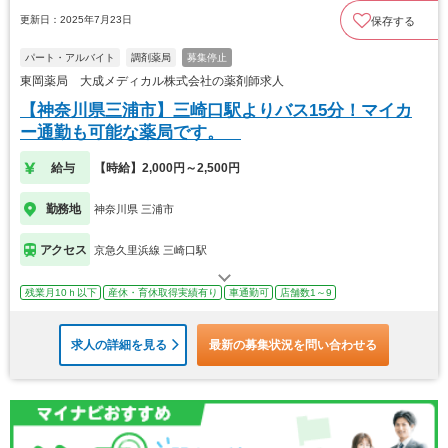
更新日：2025年7月23日
保存する
パート・アルバイト
調剤薬局
募集停止
東岡薬局 大成メディカル株式会社の薬剤師求人
【神奈川県三浦市】三崎口駅よりバス15分！マイカ
ー通勤も可能な薬局です。
給与
【時給】2,000円～2,500円
勤務地
神奈川県 三浦市
アクセス
京急久里浜線 三崎口駅
残業月10ｈ以下
産休・育休取得実績有り
車通勤可
店舗数1～9
求人の詳細を見る
最新の募集状況を問い合わせる