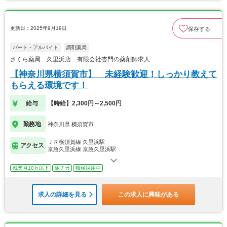
更新日：2025年9月19日
保存する
パート・アルバイト
調剤薬局
さくら薬局 久里浜店 有限会社杏門の薬剤師求人
【神奈川県横須賀市】 未経験歓迎！しっかり教えて
もらえる環境です！
給与
【時給】2,300円～2,500円
勤務地
神奈川県 横須賀市
ＪＲ横須賀線 久里浜駅
アクセス
京急久里浜線 京急久里浜駅
残業月10ｈ以下
駅チカ
積極採用中
求人の詳細を見る
この求人に興味がある