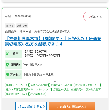
更新日：2026年6月18日
保存する
正社員
調剤薬局
薬樹薬局 厚木水引 薬樹株式会社の薬剤師求人
【神奈川県厚木市】18時閉局・土日祝休み！研修充
実◎幅広い処方を経験できます
【月収】30.0万円
給与
【年収】400万円～650万円
勤務地
神奈川県 厚木市
アクセス
小田急小田原線 本厚木駅
年収650万円以上可
新卒も応募可能
未経験者も応募可能
住宅補助（手当）あり
産休・育休取得実績有り
スキルアップ
店舗数30以上
積極採用中
夏～秋入職可
年間休日120日以上
在宅業務あり
求人の詳細を見る
この求人に興味がある