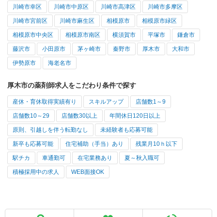
川崎市幸区
川崎市中原区
川崎市高津区
川崎市多摩区
川崎市宮前区
川崎市麻生区
相模原市
相模原市緑区
相模原市中央区
相模原市南区
横須賀市
平塚市
鎌倉市
藤沢市
小田原市
茅ヶ崎市
秦野市
厚木市
大和市
伊勢原市
海老名市
厚木市の薬剤師求人をこだわり条件で探す
産休・育休取得実績有り
スキルアップ
店舗数1～9
店舗数10～29
店舗数30以上
年間休日120日以上
原則、引越しを伴う転勤なし
未経験者も応募可能
新卒も応募可能
住宅補助（手当）あり
残業月10ｈ以下
駅チカ
車通勤可
在宅業務あり
夏～秋入職可
積極採用中の求人
WEB面接OK