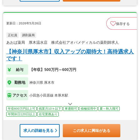
更新日：2026年5月26日
保存する
正社員
調剤薬局
あおば薬局 厚木温水店 株式会社アオバメディカルの薬剤師求人
【神奈川県厚木市】収入アップの期待大！高待遇求人
です！
給与
【年収】500万円～600万円
勤務地
神奈川県 厚木市
アクセス
小田急小田原線 本厚木駅
年収600万円以上可
残業月10ｈ以下
車通勤可
積極採用中
夏～秋入職可
年間休日120日以上
在宅業務あり
求人の詳細を見る
この求人に興味がある