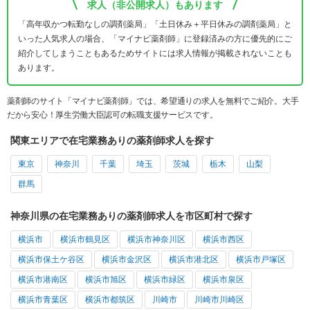
求人（非公開求人）もあります
「高年収かつ転勤なしの調剤薬局」「土日休み＋平日休みの調剤薬局」と
いった人気求人の場合、「マイナビ薬剤師」に登録済みの方に優先的にご
紹介してしまうこともあるためサイトには求人情報が掲載されないことも
あります。
薬剤師のサイト「マイナビ薬剤師」では、希望通りの求人を無料でご紹介。大手
だから安心！厚生労働大臣認可の転職支援サービスです。
関東エリアで在宅業務ありの薬剤師求人を探す
東京
神奈川
千葉
埼玉
茨城
栃木
山梨
群馬
神奈川県の在宅業務ありの薬剤師求人を市区町村で探す
横浜市
横浜市鶴見区
横浜市神奈川区
横浜市西区
横浜市保土ケ谷区
横浜市金沢区
横浜市港北区
横浜市戸塚区
横浜市港南区
横浜市旭区
横浜市緑区
横浜市泉区
横浜市青葉区
横浜市都筑区
川崎市
川崎市川崎区