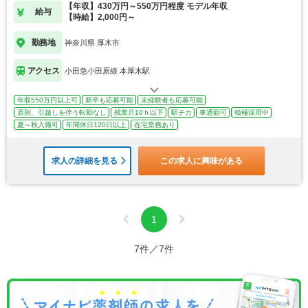
【年収】430万円～550万円程度 モデル年収
給与
【時給】2,000円～
勤務地
神奈川県 厚木市
アクセス
小田急小田原線 本厚木駅
年収550万円以上可
新卒も応募可能
未経験者も応募可能
原則、引越しを伴う転勤なし
残業月10ｈ以下
駅チカ
車通勤可
積極採用中
夏～秋入職可
年間休日120日以上
在宅業務あり
求人の詳細を見る
この求人に興味がある
1
7件／7件