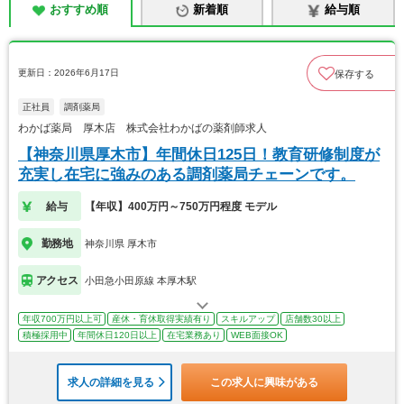
おすすめ順
新着順
給与順
更新日：2026年6月17日
保存する
正社員
調剤薬局
わかば薬局 厚木店 株式会社わかばの薬剤師求人
【神奈川県厚木市】年間休日125日！教育研修制度が
充実し在宅に強みのある調剤薬局チェーンです。
給与
【年収】400万円～750万円程度 モデル
勤務地
神奈川県 厚木市
アクセス
小田急小田原線 本厚木駅
年収700万円以上可
産休・育休取得実績有り
スキルアップ
店舗数30以上
積極採用中
年間休日120日以上
在宅業務あり
WEB面接OK
求人の詳細を見る
この求人に興味がある