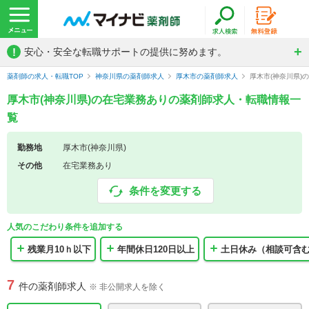
!
安心・安全な転職サポートの提供に努めます。
薬剤師の求人・転職TOP
神奈川県の薬剤師求人
厚木市の薬剤師求人
厚木市(神奈川県)
厚木市(神奈川県)の在宅業務ありの薬剤師求人・転職情報一
覧
勤務地
厚木市(神奈川県)
その他
在宅業務あり
条件を変更する
人気のこだわり条件を追加する
残業月10ｈ以下
年間休日120日以上
土日休み（相談可含
7
件の薬剤師求人
※ 非公開求人を除く