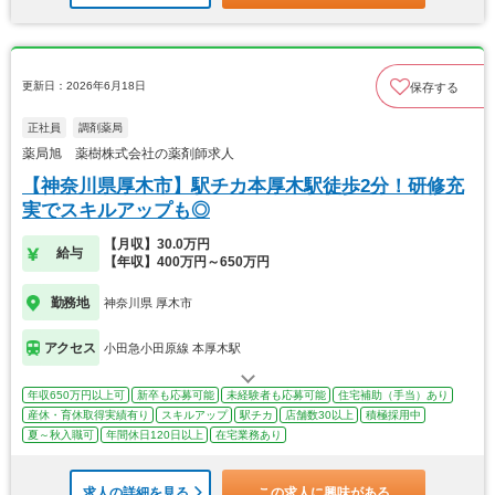
更新日：2026年6月18日
保存する
正社員
調剤薬局
薬局旭 薬樹株式会社の薬剤師求人
【神奈川県厚木市】駅チカ本厚木駅徒歩2分！研修充
実でスキルアップも◎
【月収】30.0万円
給与
【年収】400万円～650万円
勤務地
神奈川県 厚木市
アクセス
小田急小田原線 本厚木駅
年収650万円以上可
新卒も応募可能
未経験者も応募可能
住宅補助（手当）あり
産休・育休取得実績有り
スキルアップ
駅チカ
店舗数30以上
積極採用中
夏～秋入職可
年間休日120日以上
在宅業務あり
求人の詳細を見る
この求人に興味がある