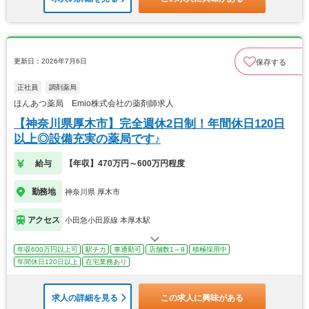
更新日：2026年7月6日
保存する
正社員
調剤薬局
ほんあつ薬局 Emio株式会社の薬剤師求人
【神奈川県厚木市】完全週休2日制！年間休日120日
以上◎設備充実の薬局です♪
給与
【年収】470万円～600万円程度
勤務地
神奈川県 厚木市
アクセス
小田急小田原線 本厚木駅
年収600万円以上可
駅チカ
車通勤可
店舗数1～9
積極採用中
年間休日120日以上
在宅業務あり
求人の詳細を見る
この求人に興味がある