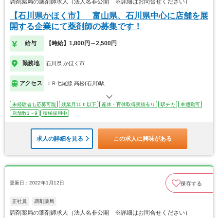
調剤薬局の薬剤師求人（法人名非公開 ※詳細はお問合せください）
【石川県かほく市】 富山県、石川県中心に店舗を展
開する企業にて薬剤師の募集です！
給与
【時給】1,800円～2,500円
勤務地
石川県 かほく市
アクセス
ＪＲ七尾線 高松(石川)駅
未経験者も応募可能
残業月10ｈ以下
産休・育休取得実績有り
駅チカ
車通勤可
店舗数1～9
積極採用中
求人の詳細を見る
この求人に興味がある
更新日：2022年1月12日
保存する
正社員
調剤薬局
調剤薬局の薬剤師求人（法人名非公開 ※詳細はお問合せください）