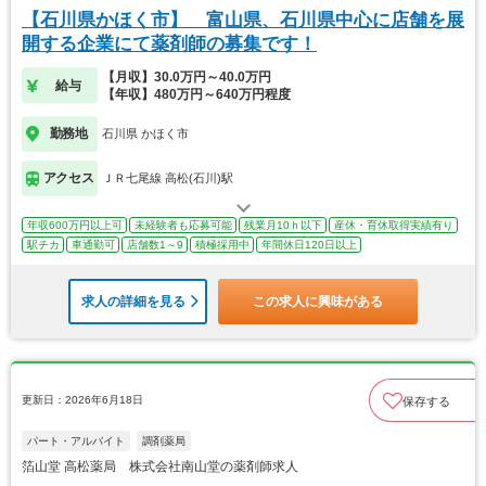
【石川県かほく市】 富山県、石川県中心に店舗を展
開する企業にて薬剤師の募集です！
【月収】30.0万円～40.0万円
給与
【年収】480万円～640万円程度
勤務地
石川県 かほく市
アクセス
ＪＲ七尾線 高松(石川)駅
年収600万円以上可
未経験者も応募可能
残業月10ｈ以下
産休・育休取得実績有り
駅チカ
車通勤可
店舗数1～9
積極採用中
年間休日120日以上
求人の詳細を見る
この求人に興味がある
更新日：2026年6月18日
保存する
パート・アルバイト
調剤薬局
箔山堂 高松薬局 株式会社南山堂の薬剤師求人