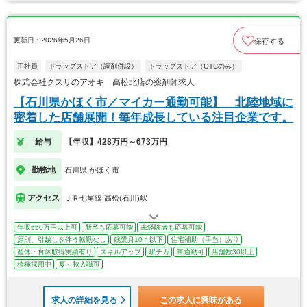
更新日：2026年5月26日
保存する
正社員
ドラッグストア（調剤併設）
ドラッグストア（OTCのみ）
株式会社クスリのアオキ 高松北店の薬剤師求人
【石川県かほく市／マイカー通勤可能】 北陸地域に
密着した店舗展開！毎年成長している注目企業です。
給与
【年収】428万円～673万円
勤務地
石川県 かほく市
アクセス
ＪＲ七尾線 高松(石川)駅
年収650万円以上可
新卒も応募可能
未経験者も応募可能
原則、引越しを伴う転勤なし
残業月10ｈ以下
住宅補助（手当）あり
産休・育休取得実績有り
スキルアップ
駅チカ
車通勤可
店舗数30以上
積極採用中
夏～秋入職可
求人の詳細を見る
この求人に興味がある