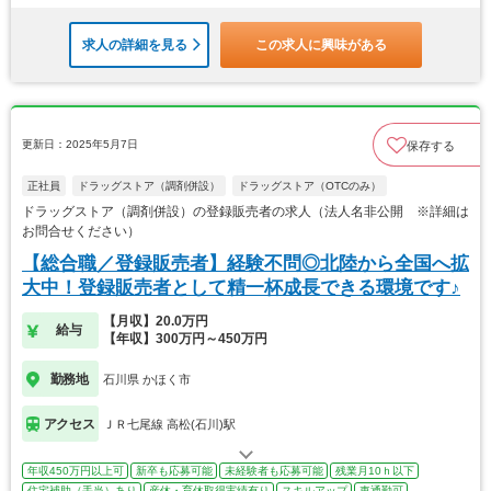
求人の詳細を見る
この求人に興味がある
更新日：2025年5月7日
保存する
正社員
ドラッグストア（調剤併設）
ドラッグストア（OTCのみ）
ドラッグストア（調剤併設）の登録販売者の求人（法人名非公開 ※詳細は
お問合せください）
【総合職／登録販売者】経験不問◎北陸から全国へ拡
大中！登録販売者として精一杯成長できる環境です♪
【月収】20.0万円
給与
【年収】300万円～450万円
勤務地
石川県 かほく市
アクセス
ＪＲ七尾線 高松(石川)駅
年収450万円以上可
新卒も応募可能
未経験者も応募可能
残業月10ｈ以下
住宅補助（手当）あり
産休・育休取得実績有り
スキルアップ
車通勤可