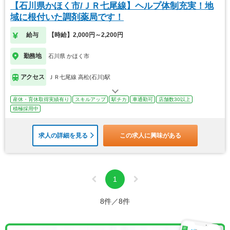
【石川県かほく市/ＪＲ七尾線】ヘルプ体制充実！地
域に根付いた調剤薬局です！
給与
【時給】2,000円～2,200円
勤務地
石川県 かほく市
アクセス
ＪＲ七尾線 高松(石川)駅
産休・育休取得実績有り
スキルアップ
駅チカ
車通勤可
店舗数30以上
積極採用中
求人の詳細を見る
この求人に興味がある
1
8件／8件