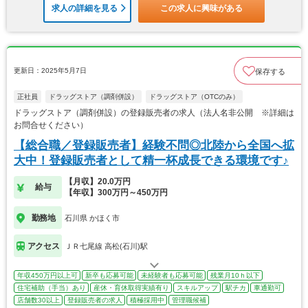
求人の詳細を見る
この求人に興味がある
更新日：2025年5月7日
保存する
正社員
ドラッグストア（調剤併設）
ドラッグストア（OTCのみ）
ドラッグストア（調剤併設）の登録販売者の求人（法人名非公開 ※詳細は
お問合せください）
【総合職／登録販売者】経験不問◎北陸から全国へ拡
大中！登録販売者として精一杯成長できる環境です♪
【月収】20.0万円
給与
【年収】300万円～450万円
勤務地
石川県 かほく市
アクセス
ＪＲ七尾線 高松(石川)駅
年収450万円以上可
新卒も応募可能
未経験者も応募可能
残業月10ｈ以下
住宅補助（手当）あり
産休・育休取得実績有り
スキルアップ
駅チカ
車通勤可
店舗数30以上
登録販売者の求人
積極採用中
管理職候補