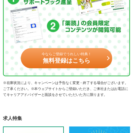
今ならご登録でうれしい特典！
無料登録はこちら
※在庫状況により、キャンペーンは予告なく変更・終了する場合がございます。
ご了承ください。※本ウェブサイトからご登録いただき、ご来社またはお電話に
てキャリアアドバイザーと面談をさせていただいた方に限ります。
求人特集