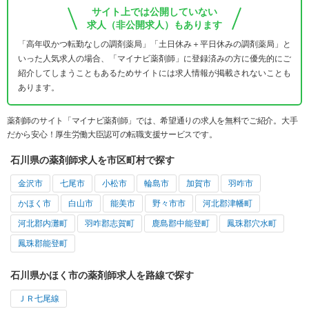
サイト上では公開していない
求人（非公開求人）もあります
「高年収かつ転勤なしの調剤薬局」「土日休み＋平日休みの調剤薬局」と
いった人気求人の場合、「マイナビ薬剤師」に登録済みの方に優先的にご
紹介してしまうこともあるためサイトには求人情報が掲載されないことも
あります。
薬剤師のサイト「マイナビ薬剤師」では、希望通りの求人を無料でご紹介。大手
だから安心！厚生労働大臣認可の転職支援サービスです。
石川県の薬剤師求人を市区町村で探す
金沢市
七尾市
小松市
輪島市
加賀市
羽咋市
かほく市
白山市
能美市
野々市市
河北郡津幡町
河北郡内灘町
羽咋郡志賀町
鹿島郡中能登町
鳳珠郡穴水町
鳳珠郡能登町
石川県かほく市の薬剤師求人を路線で探す
ＪＲ七尾線