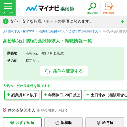
!
安心・安全な転職サポートの提供に努めます。
薬剤師の求人・転職TOP
石川県の薬剤師求人
かほく市の薬剤師求人
高松駅の薬剤師求
高松駅(石川県)の薬剤師求人・転職情報一覧
勤務地
高松(石川)駅(ＪＲ七尾線)
その他
指定なし
条件を変更する
人気のこだわり条件を追加する
残業月10ｈ以下
年間休日120日以上
土日休み（相談可含
8
件の薬剤師求人
※ 非公開求人を除く
おすすめ順
新着順
給与順