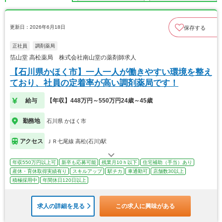
更新日：2026年6月18日
保存する
正社員
調剤薬局
箔山堂 高松薬局 株式会社南山堂の薬剤師求人
【石川県かほく市】一人一人が働きやすい環境を整え
ており、社員の定着率が高い調剤薬局です！
給与
【年収】448万円～550万円24歳～45歳
勤務地
石川県 かほく市
アクセス
ＪＲ七尾線 高松(石川)駅
年収550万円以上可
新卒も応募可能
残業月10ｈ以下
住宅補助（手当）あり
産休・育休取得実績有り
スキルアップ
駅チカ
車通勤可
店舗数30以上
積極採用中
年間休日120日以上
求人の詳細を見る
この求人に興味がある