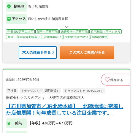
勤務地
石川県 加賀市
アクセス
IRいしかわ鉄道 加賀温泉駅
年収450万円以上可
新卒も応募可能
未経験者も応募可能
住宅補助（手当）あり
産休・育休取得実績有り
店舗数30以上
登録販売者の求人
積極採用中
求人の詳細を見る
この求人に興味がある
更新日：2026年5月20日
保存する
正社員
ドラッグストア（調剤併設）
ドラッグストア（OTCのみ）
株式会社クスリのアオキ 大聖寺店の薬剤師求人
【石川県加賀市／JR北陸本線】 北陸地域に密着し
た店舗展開！毎年成長している注目企業です。
給与
【年収】428万円～673万円