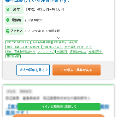
毎年成長している注目企業です。
給与
【年収】428万円～673万円
勤務地
石川県 加賀市
アクセス
IRいしかわ鉄道 加賀温泉駅
年収650万円以上可
新卒も応募可能
未経験者も応募可能
原則、引越しを伴う転勤なし
残業月10ｈ以下
住宅補助（手当）あり
産休・育休取得実績有り
スキルアップ
車通勤可
店舗数30以上
積極採用中
管理職候補
求人の詳細を見る
この求人に興味がある