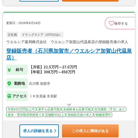
更新日：2026年6月18日
保存する
正社員
ドラッグストア（OTCのみ）
ウエルシア薬局株式会社 ウエルシア加賀山代温泉店の登録販売者の求人
登録販売者（石川県加賀市／ウエルシア加賀山代温泉
店）
【月収】21.5万円～27.0万円
給与
【年収】308万円～450万円
勤務地
石川県 加賀市
アクセス
ＪＲ氷見線 氷見駅
年収450万円以上可
新卒も応募可能
未経験者も応募可能
住宅補助（手当）あり
産休・育休取得実績有り
店舗数30以上
登録販売者の求人
積極採用中
求人の詳細を見る
この求人に興味がある