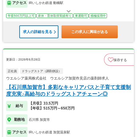
アクセス
IRいしかわ鉄道 動橋駅
年収500万円以上可
産休・育休取得実績有り
車通勤可
積極採用中
求人の詳細を見る
この求人に興味がある
更新日：2026年6月28日
保存する
正社員
ドラッグストア（調剤併設）
ウエルシア薬局株式会社 ウエルシア加賀作見店の薬剤師求人
【石川県加賀市】多彩なキャリアパスと子育て支援制
度充実♪高給与のドラッグストアチェーン◎
【月収】33.5万円
給与
【年収】515万円～650万円
勤務地
石川県 加賀市
アクセス
IRいしかわ鉄道 加賀温泉駅