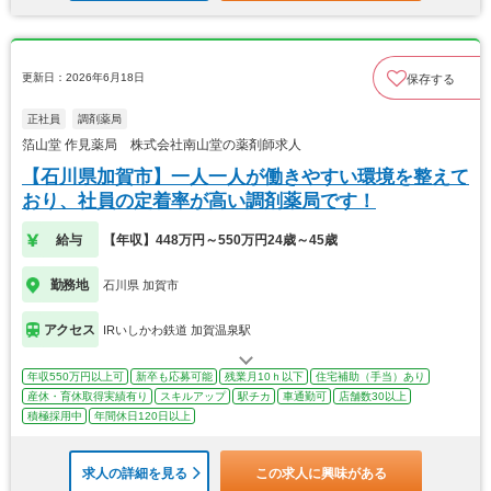
更新日：2026年6月18日
保存する
正社員
調剤薬局
箔山堂 作見薬局 株式会社南山堂の薬剤師求人
【石川県加賀市】一人一人が働きやすい環境を整えて
おり、社員の定着率が高い調剤薬局です！
給与
【年収】448万円～550万円24歳～45歳
勤務地
石川県 加賀市
アクセス
IRいしかわ鉄道 加賀温泉駅
年収550万円以上可
新卒も応募可能
残業月10ｈ以下
住宅補助（手当）あり
産休・育休取得実績有り
スキルアップ
駅チカ
車通勤可
店舗数30以上
積極採用中
年間休日120日以上
求人の詳細を見る
この求人に興味がある