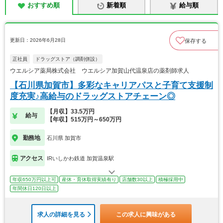
おすすめ順
新着順
給与順
更新日：2026年6月28日
保存する
正社員
ドラッグストア（調剤併設）
ウエルシア薬局株式会社 ウエルシア加賀山代温泉店の薬剤師求人
【石川県加賀市】多彩なキャリアパスと子育て支援制
度充実♪高給与のドラッグストアチェーン◎
【月収】33.5万円
給与
【年収】515万円～650万円
勤務地
石川県 加賀市
アクセス
IRいしかわ鉄道 加賀温泉駅
年収650万円以上可
産休・育休取得実績有り
店舗数30以上
積極採用中
年間休日120日以上
求人の詳細を見る
この求人に興味がある