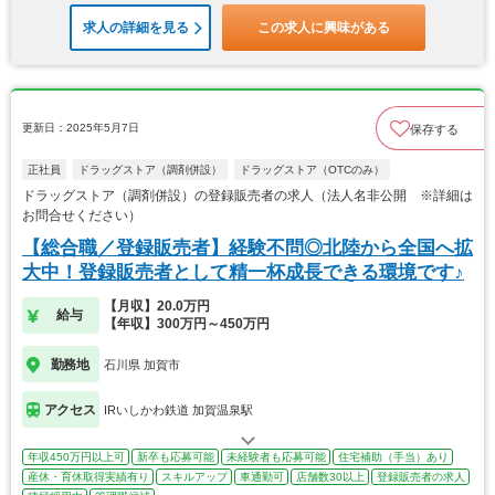
求人の詳細を見る
この求人に興味がある
更新日：2025年5月7日
保存する
正社員
ドラッグストア（調剤併設）
ドラッグストア（OTCのみ）
ドラッグストア（調剤併設）の登録販売者の求人（法人名非公開 ※詳細は
お問合せください）
【総合職／登録販売者】経験不問◎北陸から全国へ拡
大中！登録販売者として精一杯成長できる環境です♪
【月収】20.0万円
給与
【年収】300万円～450万円
勤務地
石川県 加賀市
アクセス
IRいしかわ鉄道 加賀温泉駅
年収450万円以上可
新卒も応募可能
未経験者も応募可能
住宅補助（手当）あり
産休・育休取得実績有り
スキルアップ
車通勤可
店舗数30以上
登録販売者の求人