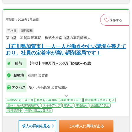
更新日：2026年6月18日
保存する
正社員
調剤薬局
箔山堂 加賀温泉薬局 株式会社南山堂の薬剤師求人
【石川県加賀市】一人一人が働きやすい環境を整えて
おり、社員の定着率が高い調剤薬局です！
給与
【年収】448万円～550万円24歳～45歳
勤務地
石川県 加賀市
アクセス
IRいしかわ鉄道 加賀温泉駅
年収550万円以上可
新卒も応募可能
残業月10ｈ以下
住宅補助（手当）あり
産休・育休取得実績有り
スキルアップ
駅チカ
車通勤可
店舗数30以上
積極採用中
年間休日120日以上
求人の詳細を見る
この求人に興味がある