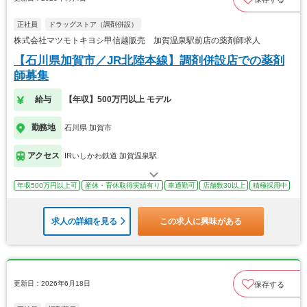
正社員
ドラッグストア（調剤併設）
株式会社マツモトキヨシ甲信越販売 加賀温泉駅前店の薬剤師求人
【石川県加賀市／JR北陸本線】調剤併設店での薬剤
師募集
給与
【年収】500万円以上 モデル
勤務地
石川県 加賀市
アクセス
IRいしかわ鉄道 加賀温泉駅
年収500万円以上可
産休・育休取得実績有り
車通勤可
店舗数30以上
積極採用中
求人の詳細を見る
この求人に興味がある
更新日：2026年6月18日
保存する