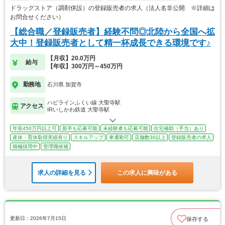
ドラッグストア（調剤併設）の登録販売者の求人（法人名非公開 ※詳細は
お問合せください）
【総合職／登録販売者】経験不問◎北陸から全国へ拡
大中！登録販売者として精一杯成長できる環境です♪
【月収】20.0万円
給与
【年収】300万円～450万円
勤務地
石川県 加賀市
ハピラインふくい線 大聖寺駅
アクセス
IRいしかわ鉄道 大聖寺駅
年収450万円以上可
新卒も応募可能
未経験者も応募可能
住宅補助（手当）あり
産休・育休取得実績有り
スキルアップ
車通勤可
店舗数30以上
登録販売者の求人
積極採用中
管理職候補
求人の詳細を見る
この求人に興味がある
更新日：2026年7月15日
保存する