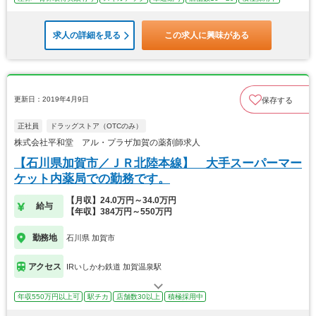
求人の詳細を見る
この求人に興味がある
更新日：2019年4月9日
保存する
正社員
ドラッグストア（OTCのみ）
株式会社平和堂 アル・プラザ加賀の薬剤師求人
【石川県加賀市／ＪＲ北陸本線】 大手スーパーマー
ケット内薬局での勤務です。
【月収】24.0万円～34.0万円
給与
【年収】384万円～550万円
勤務地
石川県 加賀市
アクセス
IRいしかわ鉄道 加賀温泉駅
年収550万円以上可
駅チカ
店舗数30以上
積極採用中