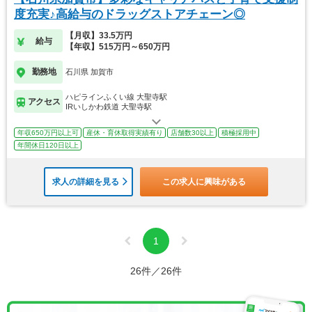
度充実♪高給与のドラッグストアチェーン◎
【月収】33.5万円
給与
【年収】515万円～650万円
勤務地
石川県 加賀市
ハピラインふくい線 大聖寺駅
アクセス
IRいしかわ鉄道 大聖寺駅
年収650万円以上可
産休・育休取得実績有り
店舗数30以上
積極採用中
年間休日120日以上
求人の詳細を見る
この求人に興味がある
1
26件／26件