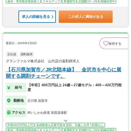
産休・育休取得実績有り
スキルアップ
車通勤可
店舗数10～29
積極採用中
求人の詳細を見る
この求人に興味がある
更新日：2025年2月6日
保存する
正社員
調剤薬局
グランファルマ株式会社 山代店の薬剤師求人
【石川県加賀市／JR北陸本線】 金沢市を中心に展
開する調剤チェーンです。
【年収】400万円以上 24歳～27歳モデル：400～420万円程
給与
度
勤務地
石川県 加賀市
アクセス
IRいしかわ鉄道 加賀温泉駅
年収400万円以上可
未経験者も応募可能
原則、引越しを伴う転勤なし
産休・育休取得実績有り
スキルアップ
車通勤可
店舗数10～29
積極採用中