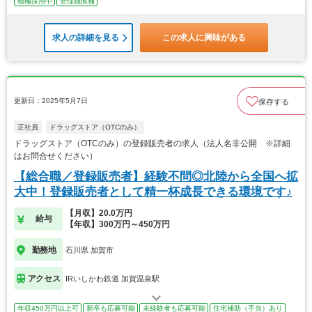
積極採用中
管理職候補
求人の詳細を見る
この求人に興味がある
更新日：2025年5月7日
保存する
正社員
ドラッグストア（OTCのみ）
ドラッグストア（OTCのみ）の登録販売者の求人（法人名非公開 ※詳細
はお問合せください）
【総合職／登録販売者】経験不問◎北陸から全国へ拡
大中！登録販売者として精一杯成長できる環境です♪
【月収】20.0万円
給与
【年収】300万円～450万円
勤務地
石川県 加賀市
アクセス
IRいしかわ鉄道 加賀温泉駅
年収450万円以上可
新卒も応募可能
未経験者も応募可能
住宅補助（手当）あり