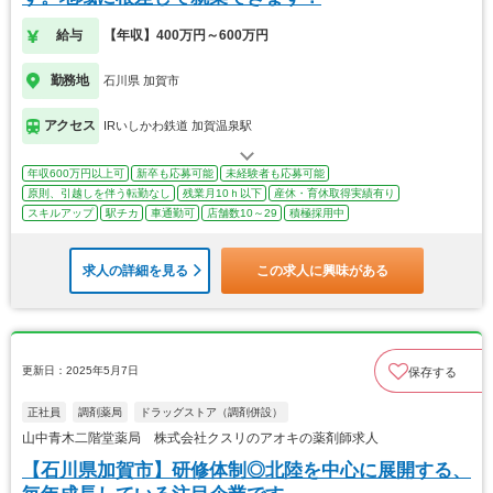
給与
【年収】400万円～600万円
勤務地
石川県 加賀市
アクセス
IRいしかわ鉄道 加賀温泉駅
年収600万円以上可
新卒も応募可能
未経験者も応募可能
原則、引越しを伴う転勤なし
残業月10ｈ以下
産休・育休取得実績有り
スキルアップ
駅チカ
車通勤可
店舗数10～29
積極採用中
求人の詳細を見る
この求人に興味がある
更新日：2025年5月7日
保存する
正社員
調剤薬局
ドラッグストア（調剤併設）
山中青木二階堂薬局 株式会社クスリのアオキの薬剤師求人
【石川県加賀市】研修体制◎北陸を中心に展開する、