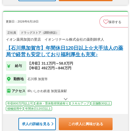
更新日：2026年6月19日
保存する
正社員
ドラッグストア（調剤併設）
イオン薬局加賀の里店 イオンリテール株式会社の薬剤師求人
【石川県加賀市】年間休日120日以上☆大手法人の薬
局で経営も安定しており福利厚生も充実♪
【月収】31.1万円～58.0万円
給与
【年収】492万円～846万円
勤務地
石川県 加賀市
アクセス
IRいしかわ鉄道 加賀温泉駅
年収800万円以上可
産休・育休取得実績有り
スキルアップ
店舗数30以上
積極採用中
年間休日120日以上
求人の詳細を見る
この求人に興味がある