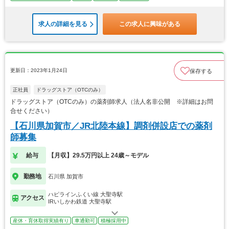
求人の詳細を見る
この求人に興味がある
更新日：2023年1月24日
保存する
正社員
ドラッグストア（OTCのみ）
ドラッグストア（OTCのみ）の薬剤師求人（法人名非公開 ※詳細はお問
合せください）
【石川県加賀市／JR北陸本線】調剤併設店での薬剤
師募集
給与
【月収】29.5万円以上 24歳～モデル
勤務地
石川県 加賀市
ハピラインふくい線 大聖寺駅
アクセス
IRいしかわ鉄道 大聖寺駅
産休・育休取得実績有り
車通勤可
積極採用中