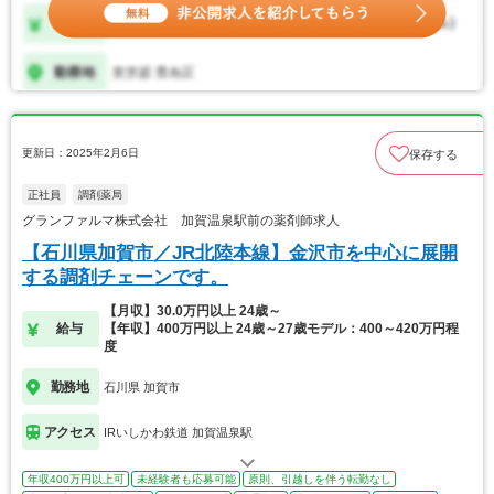
更新日：2025年2月6日
保存する
正社員
調剤薬局
グランファルマ株式会社 加賀温泉駅前の薬剤師求人
【石川県加賀市／JR北陸本線】金沢市を中心に展開
する調剤チェーンです。
【月収】30.0万円以上 24歳～
給与
【年収】400万円以上 24歳～27歳モデル：400～420万円程
度
勤務地
石川県 加賀市
アクセス
IRいしかわ鉄道 加賀温泉駅
年収400万円以上可
未経験者も応募可能
原則、引越しを伴う転勤なし