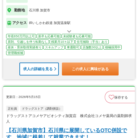
勤務地
石川県 加賀市
アクセス
IRいしかわ鉄道 加賀温泉駅
年収650万円以上可
新卒も応募可能
未経験者も応募可能
原則、引越しを伴う転勤なし
残業月10ｈ以下
住宅補助（手当）あり
産休・育休取得実績有り
スキルアップ
車通勤可
店舗数30以上
積極採用中
管理職候補
求人の詳細を見る
この求人に興味がある
更新日：2026年5月15日
保存する
正社員
ドラッグストア（調剤併設）
ドラッグストアコメヤアビオシティ加賀店 株式会社コメヤ薬局の薬剤師求
人
【石川県加賀市】石川県に展開しているOTC併設で
す。地域に根差して就業できます！