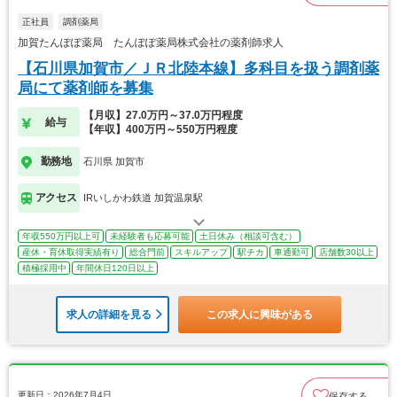
正社員
調剤薬局
加賀たんぽぽ薬局 たんぽぽ薬局株式会社の薬剤師求人
【石川県加賀市／ＪＲ北陸本線】多科目を扱う調剤薬
局にて薬剤師を募集
【月収】27.0万円～37.0万円程度
給与
【年収】400万円～550万円程度
勤務地
石川県 加賀市
アクセス
IRいしかわ鉄道 加賀温泉駅
年収550万円以上可
未経験者も応募可能
土日休み（相談可含む）
産休・育休取得実績有り
総合門前
スキルアップ
駅チカ
車通勤可
店舗数30以上
積極採用中
年間休日120日以上
求人の詳細を見る
この求人に興味がある
更新日：2026年7月4日
保存する