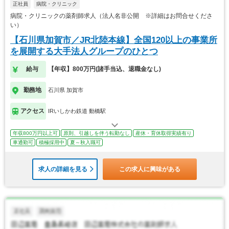
正社員
病院・クリニック
病院・クリニックの薬剤師求人（法人名非公開 ※詳細はお問合せくださ
い）
【石川県加賀市／JR北陸本線】全国120以上の事業所
を展開する大手法人グループのひとつ
給与
【年収】800万円(諸手当込、退職金なし)
勤務地
石川県 加賀市
アクセス
IRいしかわ鉄道 動橋駅
年収800万円以上可
原則、引越しを伴う転勤なし
産休・育休取得実績有り
車通勤可
積極採用中
夏～秋入職可
求人の詳細を見る
この求人に興味がある