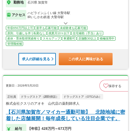
勤務地
石川県 加賀市
ハピラインふくい線 大聖寺駅
アクセス
IRいしかわ鉄道 大聖寺駅
年収650万円以上可
新卒も応募可能
未経験者も応募可能
原則、引越しを伴う転勤なし
残業月10ｈ以下
住宅補助（手当）あり
産休・育休取得実績有り
スキルアップ
車通勤可
店舗数30以上
積極採用中
管理職候補
求人の詳細を見る
この求人に興味がある
更新日：2026年5月20日
保存する
正社員
ドラッグストア（調剤併設）
ドラッグストア（OTCのみ）
株式会社クスリのアオキ 山代店の薬剤師求人
【石川県加賀市／マイカー通勤可能】 北陸地域に密
着した店舗展開！毎年成長している注目企業です。
給与
【年収】428万円～673万円