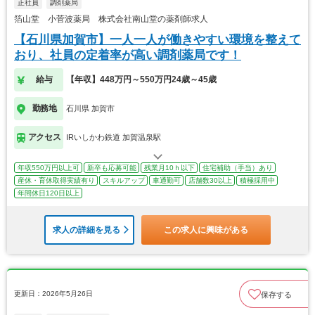
正社員
調剤薬局
箔山堂 小菅波薬局 株式会社南山堂の薬剤師求人
【石川県加賀市】一人一人が働きやすい環境を整えて
おり、社員の定着率が高い調剤薬局です！
給与
【年収】448万円～550万円24歳～45歳
勤務地
石川県 加賀市
アクセス
IRいしかわ鉄道 加賀温泉駅
年収550万円以上可
新卒も応募可能
残業月10ｈ以下
住宅補助（手当）あり
産休・育休取得実績有り
スキルアップ
車通勤可
店舗数30以上
積極採用中
年間休日120日以上
求人の詳細を見る
この求人に興味がある
更新日：2026年5月26日
保存する