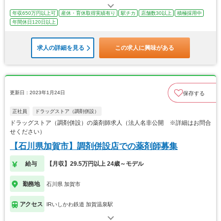
年収650万円以上可
産休・育休取得実績有り
駅チカ
店舗数30以上
積極採用中
年間休日120日以上
求人の詳細を見る
この求人に興味がある
更新日：2023年1月24日
保存する
正社員
ドラッグストア（調剤併設）
ドラッグストア（調剤併設）の薬剤師求人（法人名非公開 ※詳細はお問合
せください）
【石川県加賀市】調剤併設店での薬剤師募集
給与
【月収】29.5万円以上 24歳～モデル
勤務地
石川県 加賀市
アクセス
IRいしかわ鉄道 加賀温泉駅