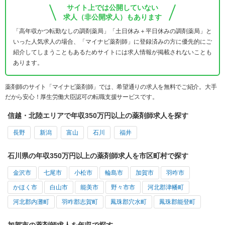
サイト上では公開していない
求人（非公開求人）もあります
「高年収かつ転勤なしの調剤薬局」「土日休み＋平日休みの調剤薬局」と
いった人気求人の場合、「マイナビ薬剤師」に登録済みの方に優先的にご
紹介してしまうこともあるためサイトには求人情報が掲載されないことも
あります。
薬剤師のサイト「マイナビ薬剤師」では、希望通りの求人を無料でご紹介。大手
だから安心！厚生労働大臣認可の転職支援サービスです。
信越・北陸エリアで年収350万円以上の薬剤師求人を探す
長野
新潟
富山
石川
福井
石川県の年収350万円以上の薬剤師求人を市区町村で探す
金沢市
七尾市
小松市
輪島市
加賀市
羽咋市
かほく市
白山市
能美市
野々市市
河北郡津幡町
河北郡内灘町
羽咋郡志賀町
鳳珠郡穴水町
鳳珠郡能登町
加賀市の薬剤師求人を年収で探す