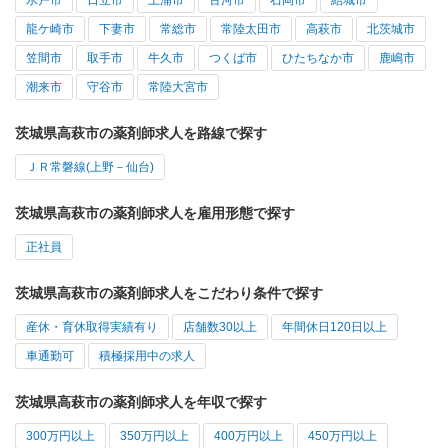
水戸市
日立市
土浦市
古河市
石岡市
結城市
龍ケ崎市
下妻市
常総市
常陸太田市
高萩市
北茨城市
笠間市
取手市
牛久市
つくば市
ひたちなか市
鹿嶋市
潮来市
守谷市
常陸大宮市
茨城県高萩市の薬剤師求人を路線で探す
ＪＲ常磐線(上野－仙台)
茨城県高萩市の薬剤師求人を雇用形態で探す
正社員
茨城県高萩市の薬剤師求人をこだわり条件で探す
産休・育休取得実績有り
店舗数30以上
年間休日120日以上
車通勤可
積極採用中の求人
茨城県高萩市の薬剤師求人を年収で探す
300万円以上
350万円以上
400万円以上
450万円以上