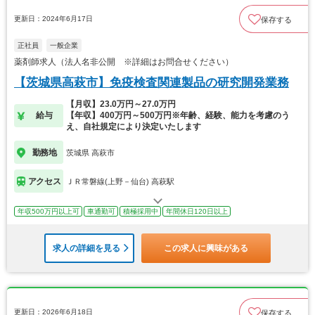
更新日：2024年6月17日
保存する
正社員
一般企業
薬剤師求人（法人名非公開 ※詳細はお問合せください）
【茨城県高萩市】免疫検査関連製品の研究開発業務
【月収】23.0万円～27.0万円
給与
【年収】400万円～500万円※年齢、経験、能力を考慮のう
え、自社規定により決定いたします
勤務地
茨城県 高萩市
アクセス
ＪＲ常磐線(上野－仙台) 高萩駅
年収500万円以上可
車通勤可
積極採用中
年間休日120日以上
求人の詳細を見る
この求人に興味がある
更新日：2026年6月18日
保存する