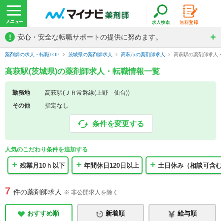
!
安心・安全な転職サポートの提供に努めます。
薬剤師の求人・転職TOP
茨城県の薬剤師求人
高萩市の薬剤師求人
高萩駅の薬剤師求人
高萩駅(茨城県)の薬剤師求人・転職情報一覧
勤務地
高萩駅(ＪＲ常磐線(上野－仙台))
その他
指定なし
条件を変更する
人気のこだわり条件を追加する
残業月10ｈ以下
年間休日120日以上
土日休み（相談可含
7
件の薬剤師求人
※ 非公開求人を除く
おすすめ順
新着順
給与順