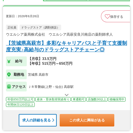
更新日：2026年6月26日
保存する
正社員
ドラッグストア（調剤併設）
ウエルシア薬局株式会社 ウエルシア高萩安良川南店の薬剤師求人
【茨城県高萩市】多彩なキャリアパスと子育て支援制
度充実♪高給与のドラッグストアチェーン◎
【月収】33.5万円
給与
【年収】515万円～650万円
勤務地
茨城県 高萩市
アクセス
ＪＲ常磐線(上野－仙台) 高萩駅
年収650万円以上可
産休・育休取得実績有り
車通勤可
店舗数30以上
積極採用中
年間休日120日以上
求人の詳細を見る
この求人に興味がある