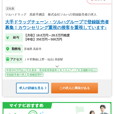
正社員
ツルハドラッグ 高萩手綱店 株式会社ツルハの登録販売者の求人
大手ドラッグチェーン・ツルハグループで登録販売者
募集！カウンセリング重視の接客を重視しています♪
【月収】18.0万円～28.5万円程度
給与
【年収】350万円～500万円
勤務地
茨城県 高萩市
アクセス
ＪＲ常磐線(上野－仙台) 高萩駅
年収500万円以上可
産休・育休取得実績有り
スキルアップ
店舗数30以上
登録販売者の求人
積極採用中
求人の詳細を見る
この求人に興味がある