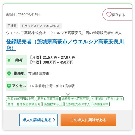
更新日：2026年6月18日
保存する
正社員
ドラッグストア（OTCのみ）
ウエルシア薬局株式会社 ウエルシア高萩安良川店の登録販売者の求人
登録販売者（茨城県高萩市／ウエルシア高萩安良川
店）
【月収】21.5万円～27.0万円
給与
【年収】308万円～450万円
勤務地
茨城県 高萩市
アクセス
ＪＲ常磐線(上野－仙台) 高萩駅
年収450万円以上可
新卒も応募可能
未経験者も応募可能
住宅補助（手当）あり
産休・育休取得実績有り
店舗数30以上
登録販売者の求人
積極採用中
求人の詳細を見る
この求人に興味がある