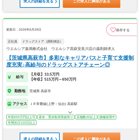
求人の詳細を見る
この求人に興味がある
更新日：2026年6月28日
保存する
正社員
ドラッグストア（調剤併設）
ウエルシア薬局株式会社 ウエルシア高萩安良川店の薬剤師求人
【茨城県高萩市】多彩なキャリアパスと子育て支援制
度充実♪高給与のドラッグストアチェーン◎
【月収】33.5万円
給与
【年収】515万円～650万円
勤務地
茨城県 高萩市
アクセス
ＪＲ常磐線(上野－仙台) 高萩駅
年収650万円以上可
産休・育休取得実績有り
店舗数30以上
積極採用中
年間休日120日以上
求人の詳細を見る
この求人に興味がある