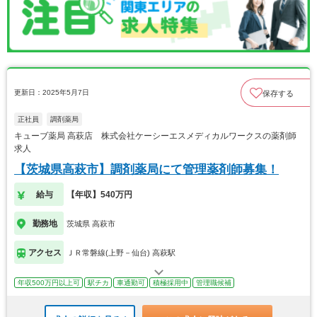
更新日：2025年5月7日
保存する
正社員
調剤薬局
キューブ薬局 高萩店 株式会社ケーシーエスメディカルワークスの薬剤師
求人
【茨城県高萩市】調剤薬局にて管理薬剤師募集！
給与
【年収】540万円
勤務地
茨城県 高萩市
アクセス
ＪＲ常磐線(上野－仙台) 高萩駅
年収500万円以上可
駅チカ
車通勤可
積極採用中
管理職候補