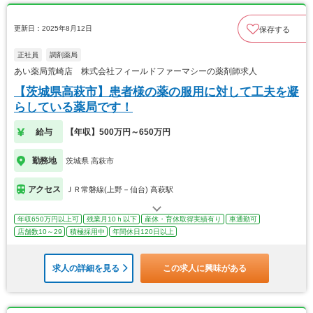
更新日：2025年8月12日
保存する
正社員
調剤薬局
あい薬局荒崎店 株式会社フィールドファーマシーの薬剤師求人
【茨城県高萩市】患者様の薬の服用に対して工夫を凝
らしている薬局です！
給与
【年収】500万円～650万円
勤務地
茨城県 高萩市
アクセス
ＪＲ常磐線(上野－仙台) 高萩駅
年収650万円以上可
残業月10ｈ以下
産休・育休取得実績有り
車通勤可
店舗数10～29
積極採用中
年間休日120日以上
求人の詳細を見る
この求人に興味がある