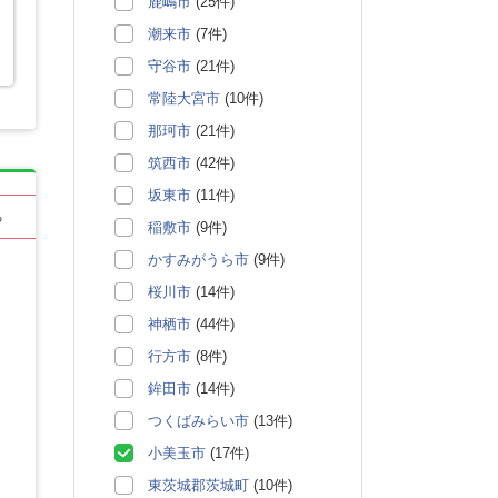
鹿嶋市
(25件)
潮来市
(7件)
守谷市
(21件)
常陸大宮市
(10件)
那珂市
(21件)
筑西市
(42件)
坂東市
(11件)
る
稲敷市
(9件)
かすみがうら市
(9件)
桜川市
(14件)
神栖市
(44件)
行方市
(8件)
鉾田市
(14件)
つくばみらい市
(13件)
小美玉市
(17件)
東茨城郡茨城町
(10件)