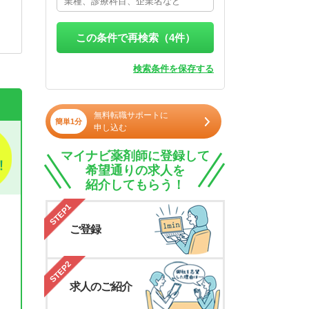
この条件で再検索（
4
件）
検索条件を保存する
無料転職サポートに
簡単1分
申し込む
マイナビ薬剤師に登録して
希望通りの求人を
紹介してもらう！
STEP1
ご登録
STEP2
求人のご紹介