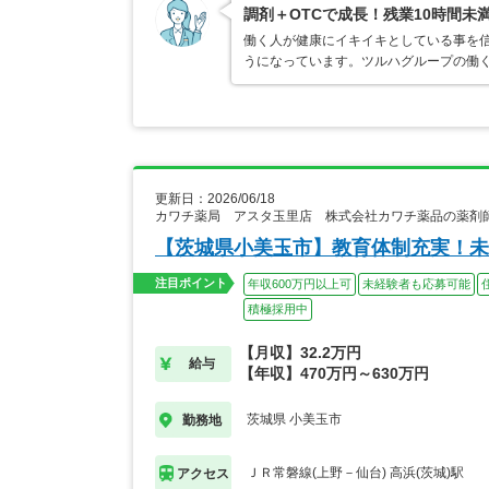
調剤＋OTCで成長！残業10時間未
働く人が健康にイキイキとしている事を
うになっています。ツルハグループの働
更新日：2026/06/18
カワチ薬局 アスタ玉里店 株式会社カワチ薬品の薬剤
【茨城県小美玉市】教育体制充実！未
注目ポイント
年収600万円以上可
未経験者も応募可能
積極採用中
【月収】32.2万円
給与
【年収】470万円～630万円
茨城県 小美玉市
勤務地
ＪＲ常磐線(上野－仙台) 高浜(茨城)駅
アクセス