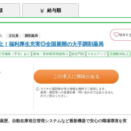
順
給与順
保存す
人
正社員
調剤薬局
以上！福利厚生充実◎全国展開の大手調剤薬局
住宅補助（手当）あり
産休・育休取得実績有り
総合門前
スキルアップ
店舗数30以上
ル
この求人に興味がある
マイナビ薬剤師が求人情報を無料でご提供します。
薬局・病院等への直接応募・問い合わせではありません
のでご安心ください。
薬歴、自動在庫発注管理システムなど最新機器で安心の職場環境を実