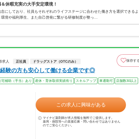
満＆休暇充実の大手安定環境！
信念にしており、社員もそれぞれのライフステージに合わせた働き方を選択できるよ
く環境や福利厚生、また自己啓発に繋がる研修制度が整っ…
保存す
師求人
正社員
ドラッグストア（OTCのみ）
経験の方も安心して働ける企業です◎
住宅補助（手当）あり
産休・育休取得実績有り
スキルアップ
車通勤可
店舗数30以上
この求人に興味がある
マイナビ薬剤師が求人情報を無料でご提供します。
薬局・病院等への直接応募・問い合わせではありません
のでご安心ください。