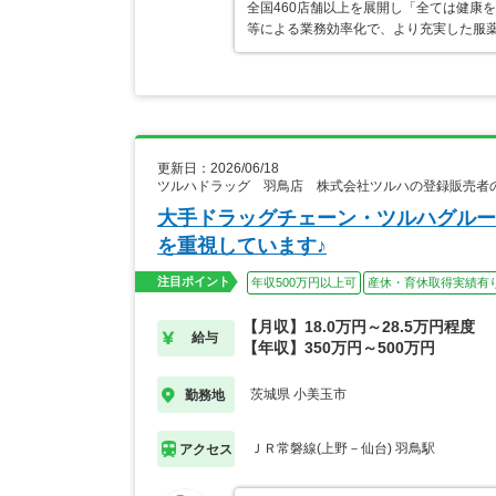
全国460店舗以上を展開し「全ては健康
等による業務効率化で、より充実した服
更新日：2026/06/18
ツルハドラッグ 羽鳥店 株式会社ツルハの登録販売者
大手ドラッグチェーン・ツルハグルー
を重視しています♪
注目ポイント
年収500万円以上可
産休・育休取得実績有
【月収】18.0万円～28.5万円程度
給与
【年収】350万円～500万円
茨城県 小美玉市
勤務地
ＪＲ常磐線(上野－仙台) 羽鳥駅
アクセス