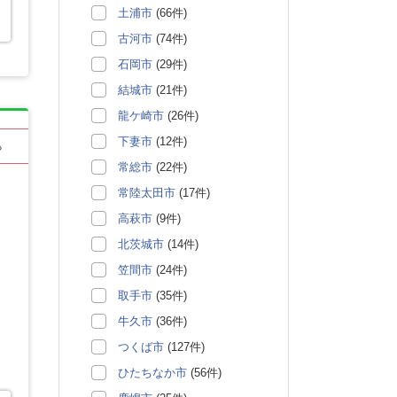
土浦市
(66件)
古河市
(74件)
石岡市
(29件)
結城市
(21件)
龍ケ崎市
(26件)
下妻市
(12件)
る
常総市
(22件)
常陸太田市
(17件)
高萩市
(9件)
北茨城市
(14件)
笠間市
(24件)
取手市
(35件)
牛久市
(36件)
つくば市
(127件)
ひたちなか市
(56件)