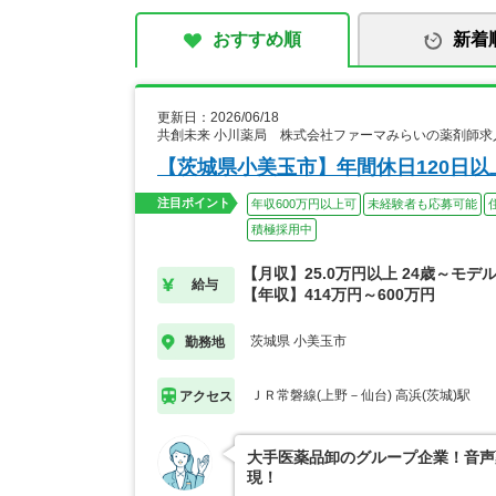
おすすめ順
新着
更新日：2026/06/18
共創未来 小川薬局 株式会社ファーマみらいの薬剤師求
【茨城県小美玉市】年間休日120日
注目ポイント
年収600万円以上可
未経験者も応募可能
積極採用中
【月収】25.0万円以上 24歳～モデ
給与
【年収】414万円～600万円
茨城県 小美玉市
勤務地
ＪＲ常磐線(上野－仙台) 高浜(茨城)駅
アクセス
大手医薬品卸のグループ企業！音声
現！