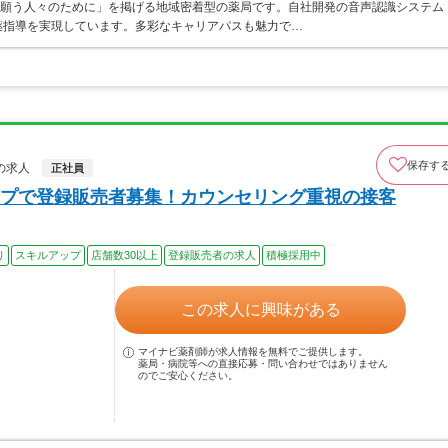
を願う人々のために」を掲げる地域密着型の薬局です。自社開発の音声認識システム
薬指導を実現しています。多彩なキャリアパスも魅力で…
保存す
の求人
正社員
プで登録販売者募集！カウンセリング重視の接客
り
スキルアップ
店舗数30以上
登録販売者の求人
積極採用中
この求人に興味がある
マイナビ薬剤師が求人情報を無料でご提供します。
薬局・病院等への直接応募・問い合わせではありません
のでご安心ください。