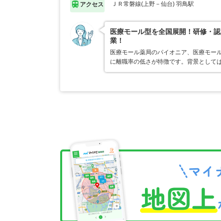
ＪＲ常磐線(上野－仙台) 羽鳥駅
アクセス
医療モール型を全国展開！研修・認
業！
医療モール薬局のパイオニア、医療モール
に離職率の低さが特徴です。背景として