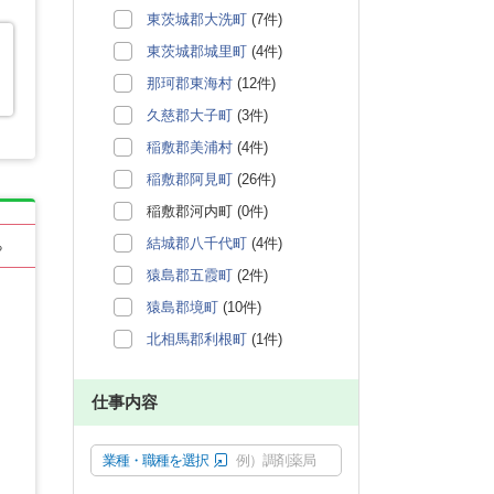
東茨城郡大洗町
(7件)
東茨城郡城里町
(4件)
那珂郡東海村
(12件)
久慈郡大子町
(3件)
稲敷郡美浦村
(4件)
稲敷郡阿見町
(26件)
稲敷郡河内町 (0件)
結城郡八千代町
(4件)
る
猿島郡五霞町
(2件)
猿島郡境町
(10件)
北相馬郡利根町
(1件)
仕事内容
業種・職種を選択
例）調剤薬局