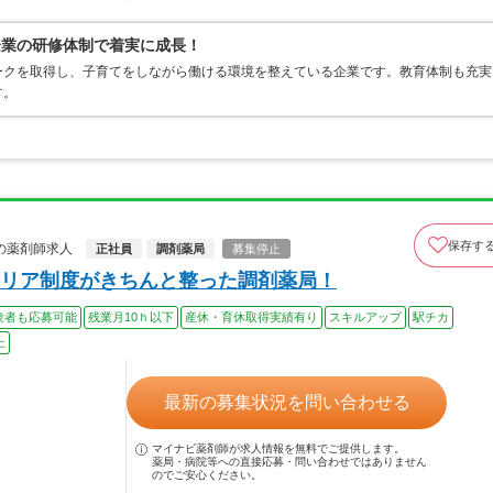
企業の研修体制で着実に成長！
ークを取得し、子育てをしながら働ける環境を整えている企業です。教育体制も充実
す。
保存す
の薬剤師求人
正社員
調剤薬局
募集停止
リア制度がきちんと整った調剤薬局！
験者も応募可能
残業月10ｈ以下
産休・育休取得実績有り
スキルアップ
駅チカ
上
最新の募集状況を問い合わせる
マイナビ薬剤師が求人情報を無料でご提供します。
薬局・病院等への直接応募・問い合わせではありません
のでご安心ください。