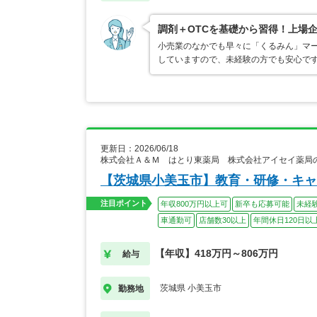
調剤＋OTCを基礎から習得！上場
小売業のなかでも早々に「くるみん」マ
していますので、未経験の方でも安心で
更新日：2026/06/18
株式会社Ａ＆Ｍ はとり東薬局 株式会社アイセイ薬局
【茨城県小美玉市】教育・研修・キャ
注目ポイント
年収800万円以上可
新卒も応募可能
未経
車通勤可
店舗数30以上
年間休日120日以
【年収】418万円～806万円
給与
茨城県 小美玉市
勤務地