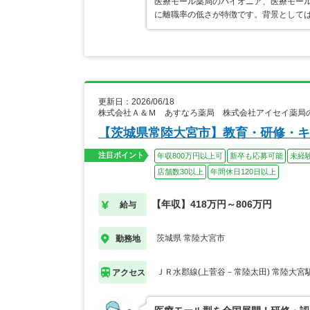
医療モール薬局のパイオニア、医療モール
に離職率の低さが特徴です。背景として
更新日：2026/06/18
株式会社Ａ＆Ｍ あすなろ薬局 株式会社アイセイ薬局
【茨城県常陸大宮市】教育・研修・キ
注目ポイント
年収800万円以上可
新卒も応募可能
未経
店舗数30以上
年間休日120日以上
【年収】418万円～806万円
給与
茨城県 常陸大宮市
勤務地
ＪＲ水郡線(上菅谷－常陸太田) 常陸大宮
アクセス