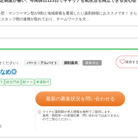
定制度が整い、年間休日123日でキャリアも私生活も両立できる安心企
型・マンツーマン型が9割と地域密着を重視したい薬剤師様におススメです！ さら
はスタッフ間の連携が取れており、チームワークを大…
保存す
せください）
パート・アルバイト
調剤薬局
募集停止
なめ◎
以下
総合門前
駅チカ
車通勤可
最新の募集状況を問い合わせる
マイナビ薬剤師が求人情報を無料でご提供します。
薬局・病院等への直接応募・問い合わせではありません
のでご安心ください。
駅