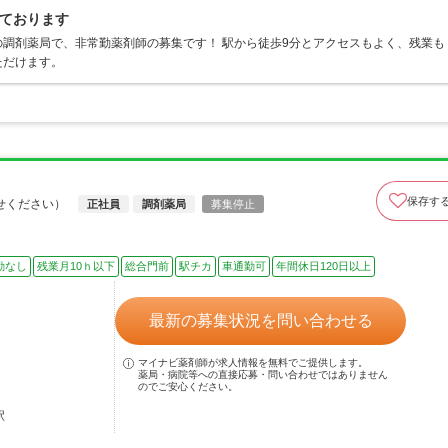
ております
調剤薬局で、非常勤薬剤師の募集です！ 駅から徒歩9分とアクセスもよく、残業も
ただけます。
保存す
せください）
正社員
調剤薬局
募集停止
勤なし
残業月10ｈ以下
総合門前
駅チカ
車通勤可
年間休日120日以上
最新の募集状況を問い合わせる
マイナビ薬剤師が求人情報を無料でご提供します。
薬局・病院等への直接応募・問い合わせではありません
のでご安心ください。
駅