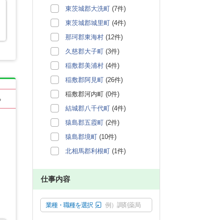
東茨城郡大洗町
(7件)
東茨城郡城里町
(4件)
那珂郡東海村
(12件)
久慈郡大子町
(3件)
稲敷郡美浦村
(4件)
稲敷郡阿見町
(26件)
稲敷郡河内町 (0件)
る
結城郡八千代町
(4件)
猿島郡五霞町
(2件)
猿島郡境町
(10件)
北相馬郡利根町
(1件)
仕事内容
業種・職種を選択
例）調剤薬局