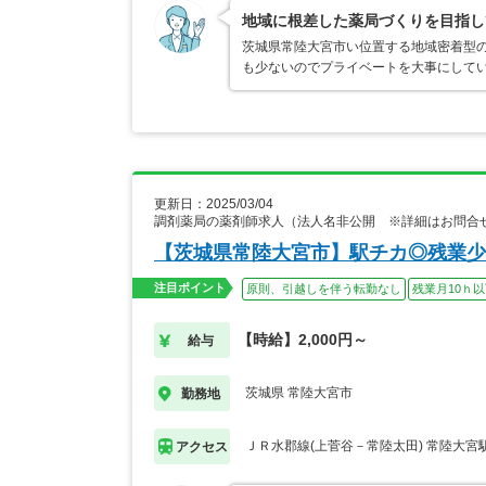
地域に根差した薬局づくりを目指し
茨城県常陸大宮市い位置する地域密着型の
も少ないのでプライベートを大事にして
更新日：2025/03/04
調剤薬局の薬剤師求人（法人名非公開 ※詳細はお問合
【茨城県常陸大宮市】駅チカ◎残業少
注目ポイント
原則、引越しを伴う転勤なし
残業月10ｈ
【時給】2,000円～
給与
茨城県 常陸大宮市
勤務地
ＪＲ水郡線(上菅谷－常陸太田) 常陸大宮
アクセス