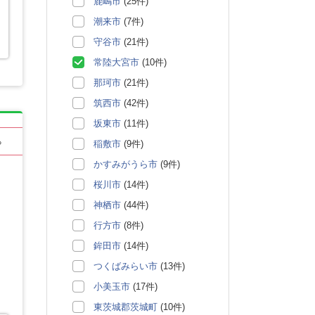
鹿嶋市
(25件)
潮来市
(7件)
守谷市
(21件)
常陸大宮市
(10件)
那珂市
(21件)
筑西市
(42件)
坂東市
(11件)
る
稲敷市
(9件)
かすみがうら市
(9件)
桜川市
(14件)
神栖市
(44件)
行方市
(8件)
鉾田市
(14件)
つくばみらい市
(13件)
小美玉市
(17件)
東茨城郡茨城町
(10件)