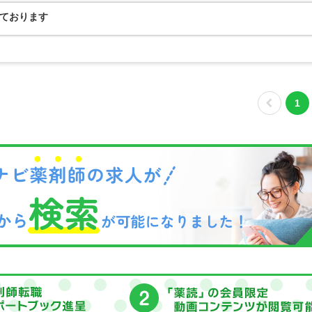
ております
1