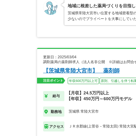
地域に根差した薬局づくりを目指し
茨城県常陸大宮市い位置する地域密着型の
少ないのでプライベートを大事にしてい
更新日：2025/03/04
調剤薬局の薬剤師求人（法人名非公開 ※詳細はお問合
【茨城県常陸大宮市】 薬剤師
注目ポイント
年収600万円以上可
原則、引越しを伴う転
【月収】24.5万円以上
給与
【年収】450万円～600万円モデル
茨城県 常陸大宮市
勤務地
ＪＲ水郡線(上菅谷－常陸太田) 常陸大宮
アクセス