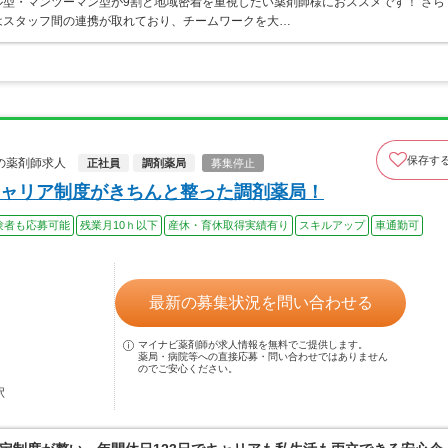
型・マンツーマン型が9割と地域密着を重視したい薬剤師様におススメです！ さら
はスタッフ間の連携が取れており、チームワークを大…
保存す
の薬剤師求人
正社員
調剤薬局
募集停止
ャリア制度がきちんと整った調剤薬局！
験者も応募可能
残業月10ｈ以下
産休・育休取得実績有り
スキルアップ
車通勤可
最新の募集状況を問い合わせる
マイナビ薬剤師が求人情報を無料でご提供します。
薬局・病院等への直接応募・問い合わせではありません
のでご安心ください。
駅