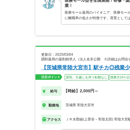
医療モール型を全国展開！研修・認
業！
医療モール薬局のパイオニア、医療モール
に離職率の低さが特徴です。背景として
更新日：2025/03/04
調剤薬局の薬剤師求人（法人名非公開 ※詳細はお問合
【茨城県常陸大宮市】駅チカ◎残業少
注目ポイント
原則、引越しを伴う転勤なし
残業月10ｈ
【時給】2,000円～
給与
茨城県 常陸大宮市
勤務地
ＪＲ水郡線(上菅谷－常陸太田) 常陸大宮
アクセス