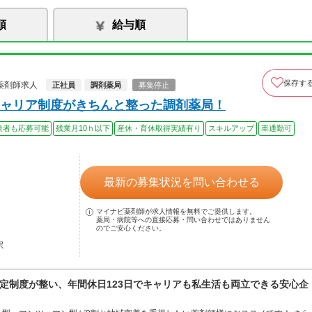
順
給与順
保存す
薬剤師求人
正社員
調剤薬局
募集停止
ャリア制度がきちんと整った調剤薬局！
験者も応募可能
残業月10ｈ以下
産休・育休取得実績有り
スキルアップ
車通勤可
最新の募集状況を問い合わせる
マイナビ薬剤師が求人情報を無料でご提供します。
薬局・病院等への直接応募・問い合わせではありません
のでご安心ください。
駅
定制度が整い、年間休日123日でキャリアも私生活も両立できる安心企