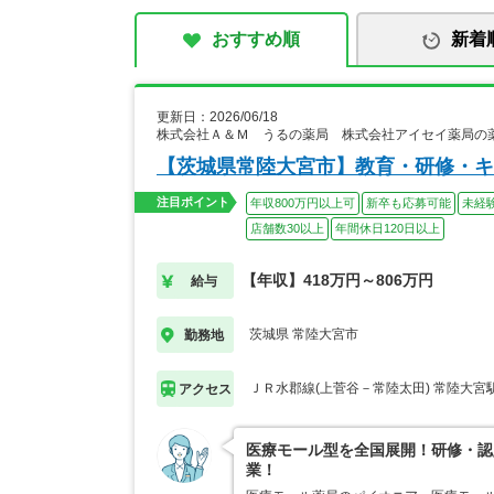
おすすめ順
新着
更新日：2026/06/18
株式会社Ａ＆Ｍ うるの薬局 株式会社アイセイ薬局の
【茨城県常陸大宮市】教育・研修・キ
注目ポイント
年収800万円以上可
新卒も応募可能
未経
店舗数30以上
年間休日120日以上
【年収】418万円～806万円
給与
茨城県 常陸大宮市
勤務地
ＪＲ水郡線(上菅谷－常陸太田) 常陸大宮
アクセス
医療モール型を全国展開！研修・認
業！