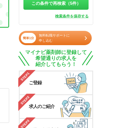
この条件で再検索（
5
件）
検索条件を保存する
無料転職サポートに
簡単1分
申し込む
マイナビ薬剤師に登録して
希望通りの求人を
紹介してもらう！
STEP1
ご登録
STEP2
求人のご紹介
STEP3