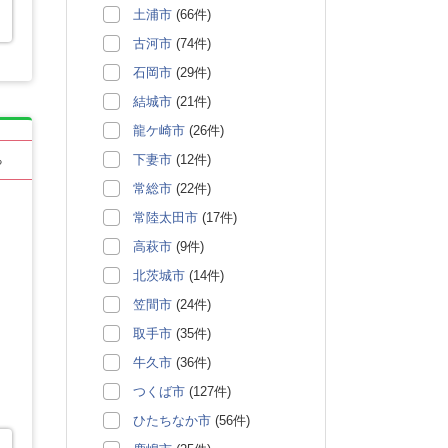
土浦市
(66件)
古河市
(74件)
石岡市
(29件)
結城市
(21件)
龍ケ崎市
(26件)
下妻市
(12件)
る
常総市
(22件)
常陸太田市
(17件)
高萩市
(9件)
北茨城市
(14件)
笠間市
(24件)
取手市
(35件)
牛久市
(36件)
つくば市
(127件)
ひたちなか市
(56件)