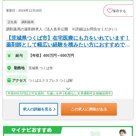
更新日：2024年11月16日
保存する
正社員
調剤薬局
調剤薬局の薬剤師求人（法人名非公開 ※詳細はお問合せください）
【茨城県つくば市】在宅医療にも力をいれています！
薬剤師として幅広い経験を積みたい方におすすめで
す。
給与
【年収】400万円～600万円
勤務地
茨城県 つくば市
アクセス
つくばエクスプレス つくば駅
年収600万円以上可
原則、引越しを伴う転勤なし
車通勤可
積極採用中
求人の詳細を見る
この求人に興味がある