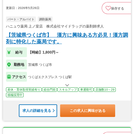
更新日：2026年5月26日
保存する
パート・アルバイト
調剤薬局
ハニュウ薬局 上ノ室店 株式会社マイドラッグの薬剤師求人
【茨城県つくば市】 漢方に興味ある方必見！漢方調
剤に特化した薬局です。
給与
【時給】1,800円～
勤務地
茨城県 つくば市
アクセス
つくばエクスプレス つくば駅
産休・育休取得実績有り
総合門前
スキルアップ
車通勤可
店舗数10～29
積極採用中
求人の詳細を見る
この求人に興味がある