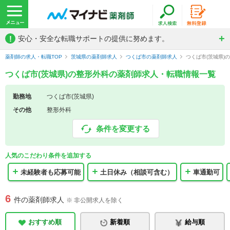
!
安心・安全な転職サポートの提供に努めます。
薬剤師の求人・転職TOP
茨城県の薬剤師求人
つくば市の薬剤師求人
つくば市(茨城県)
つくば市(茨城県)の整形外科の薬剤師求人・転職情報一覧
勤務地
つくば市(茨城県)
その他
整形外科
条件を変更する
人気のこだわり条件を追加する
未経験者も応募可能
土日休み（相談可含む）
車通勤可
6
件の薬剤師求人
※ 非公開求人を除く
おすすめ順
新着順
給与順