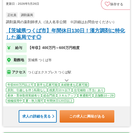
更新日：2026年5月26日
保存する
正社員
調剤薬局
調剤薬局の薬剤師求人（法人名非公開 ※詳細はお問合せください）
【茨城県つくば市】年間休日130日！漢方調剤に特化
した薬局です◎
給与
【年収】400万円～600万円程度
勤務地
茨城県 つくば市
アクセス
つくばエクスプレス つくば駅
年収600万円以上可
新卒も応募可能
未経験者も応募可能
原則、引越しを伴う転勤なし
残業月10ｈ以下
住宅補助（手当）あり
産休・育休取得実績有り
総合門前
スキルアップ
車通勤可
店舗数10～29
積極採用中
夏～秋入職可
年間休日120日以上
求人の詳細を見る
この求人に興味がある