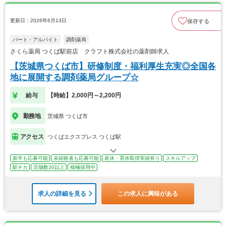
更新日：2026年6月13日
保存する
パート・アルバイト
調剤薬局
さくら薬局 つくば駅前店 クラフト株式会社の薬剤師求人
【茨城県つくば市】研修制度・福利厚生充実◎全国各
地に展開する調剤薬局グループ☆
給与
【時給】2,000円～2,200円
勤務地
茨城県 つくば市
アクセス
つくばエクスプレス つくば駅
新卒も応募可能
未経験者も応募可能
産休・育休取得実績有り
スキルアップ
駅チカ
店舗数30以上
積極採用中
求人の詳細を見る
この求人に興味がある