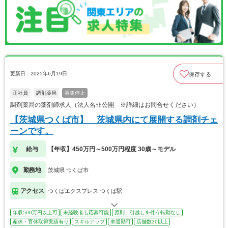
更新日：2025年6月19日
保存する
正社員
調剤薬局
募集停止
調剤薬局の薬剤師求人（法人名非公開 ※詳細はお問合せください）
【茨城県つくば市】 茨城県内にて展開する調剤チェ
ーンです。
給与
【年収】450万円～500万円程度 30歳～モデル
勤務地
茨城県 つくば市
アクセス
つくばエクスプレス つくば駅
年収500万円以上可
未経験者も応募可能
原則、引越しを伴う転勤なし
産休・育休取得実績有り
スキルアップ
車通勤可
店舗数30以上