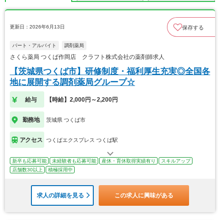
更新日：2026年6月13日
保存する
パート・アルバイト
調剤薬局
さくら薬局 つくば作岡店 クラフト株式会社の薬剤師求人
【茨城県つくば市】研修制度・福利厚生充実◎全国各
地に展開する調剤薬局グループ☆
給与
【時給】2,000円～2,200円
勤務地
茨城県 つくば市
アクセス
つくばエクスプレス つくば駅
新卒も応募可能
未経験者も応募可能
産休・育休取得実績有り
スキルアップ
店舗数30以上
積極採用中
求人の詳細を見る
この求人に興味がある