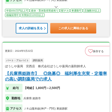
年収650万円以上可
産休・育休取得実績有り
駅チカ
車通勤可
店舗数30以上
積極採用中
年間休日120日以上
求人の詳細を見る
この求人に興味がある
更新日：2024年5月22日
保存する
パート・アルバイト
調剤薬局
ぼうしや薬局 宮西店 株式会社ぼうしや薬局の薬剤師求人
【兵庫県姫路市】 ◎急募◎ 福利厚生充実・定着率
の高い調剤薬局での求人
給与
【時給】1,800円～2,500円
勤務地
兵庫県 姫路市
アクセス
ＪＲ山陽本線(神戸－門司) 東姫路駅