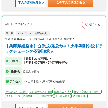
求人の詳細を見る
この求人に興味がある
更新日：2026年6月18日
保存する
正社員
ドラッグストア（調剤併設）
スギ薬局 姫路花田店 株式会社スギ薬局の薬剤師求人
【兵庫県姫路市】企業規模拡大中！大手調剤併設ドラ
ッグチェーンの薬剤師求人
【月収】27.0万円以上
給与
【年収】400万円～740万円モデル
勤務地
兵庫県 姫路市
アクセス
ＪＲ山陽本線(神戸－門司) 東姫路駅
年収700万円以上可
未経験者も応募可能
残業月10ｈ以下
産休・育休取得実績有り
スキルアップ
店舗数30以上
積極採用中
夏～秋入職可
WEB面接OK