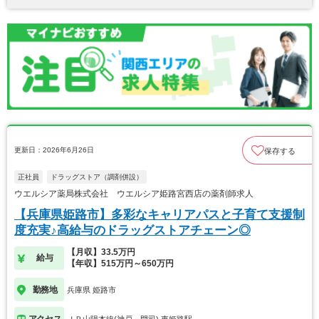
更新日：2026年6月26日
保存する
正社員
ドラッグストア（調剤併設）
ウエルシア薬局株式会社 ウエルシア姫路宮西店の薬剤師求人
【兵庫県姫路市】多彩なキャリアパスと子育て支援制
度充実♪高給与のドラッグストアチェーン◎
【月収】33.5万円
給与
【年収】515万円～650万円
勤務地
兵庫県 姫路市
アクセス
ＪＲ山陽本線(神戸－門司) 東姫路駅