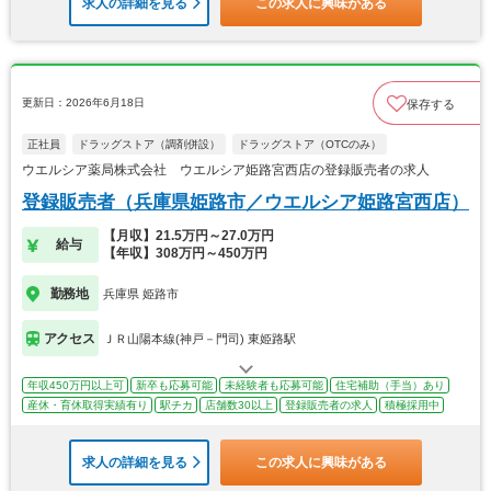
求人の詳細を見る
この求人に興味がある
更新日：2026年6月18日
保存する
正社員
ドラッグストア（調剤併設）
ドラッグストア（OTCのみ）
ウエルシア薬局株式会社 ウエルシア姫路宮西店の登録販売者の求人
登録販売者（兵庫県姫路市／ウエルシア姫路宮西店）
【月収】21.5万円～27.0万円
給与
【年収】308万円～450万円
勤務地
兵庫県 姫路市
アクセス
ＪＲ山陽本線(神戸－門司) 東姫路駅
年収450万円以上可
新卒も応募可能
未経験者も応募可能
住宅補助（手当）あり
産休・育休取得実績有り
駅チカ
店舗数30以上
登録販売者の求人
積極採用中
求人の詳細を見る
この求人に興味がある