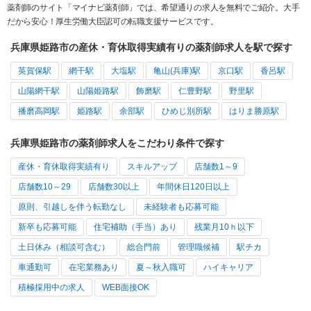
薬剤師のサイト「マイナビ薬剤師」では、希望通りの求人を無料でご紹介。大手
だから安心！厚生労働大臣認可の転職支援サービスです。
兵庫県姫路市の産休・育休取得実績有りの薬剤師求人を駅で探す
英賀保駅
網干駅
大塩駅
亀山(兵庫)駅
京口駅
香呂駅
山陽網干駅
山陽姫路駅
飾磨駅
仁豊野駅
野里駅
播磨高岡駅
姫路駅
余部駅
ひめじ別所駅
はりま勝原駅
兵庫県姫路市の薬剤師求人をこだわり条件で探す
産休・育休取得実績有り
スキルアップ
店舗数1～9
店舗数10～29
店舗数30以上
年間休日120日以上
原則、引越しを伴う転勤なし
未経験者も応募可能
新卒も応募可能
住宅補助（手当）あり
残業月10ｈ以下
土日休み（相談可含む）
総合門前
管理職候補
駅チカ
車通勤可
在宅業務あり
夏～秋入職可
ハイキャリア
積極採用中の求人
WEB面接OK