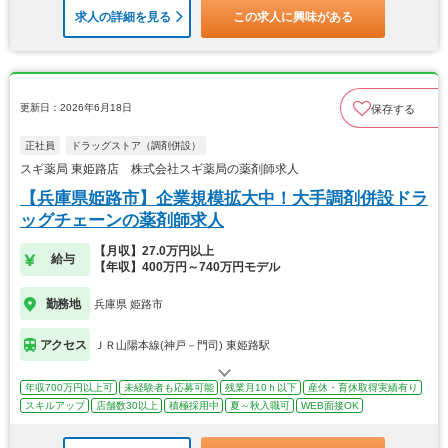
求人の詳細を見る
この求人に興味がある
更新日：2026年6月18日
保存する
正社員
ドラッグストア（調剤併設）
スギ薬局 東姫路店 株式会社スギ薬局の薬剤師求人
【兵庫県姫路市】企業規模拡大中！大手調剤併設ドラ
ッグチェーンの薬剤師求人
【月収】27.0万円以上
給与
【年収】400万円～740万円モデル
勤務地
兵庫県 姫路市
アクセス
ＪＲ山陽本線(神戸－門司) 東姫路駅
年収700万円以上可
未経験者も応募可能
残業月10ｈ以下
産休・育休取得実績有り
スキルアップ
店舗数30以上
積極採用中
夏～秋入職可
WEB面接OK