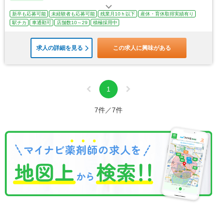
新卒も応募可能
未経験者も応募可能
残業月10ｈ以下
産休・育休取得実績有り
駅チカ
車通勤可
店舗数10～29
積極採用中
求人の詳細を見る
この求人に興味がある
1
7件／7件