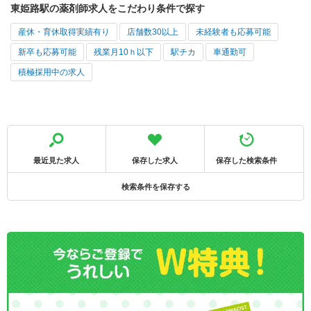
東姫路駅の薬剤師求人をこだわり条件で探す
産休・育休取得実績有り
店舗数30以上
未経験者も応募可能
新卒も応募可能
残業月10ｈ以下
駅チカ
車通勤可
積極採用中の求人
最近見た求人
保存した求人
保存した検索条件
検索条件を保存する