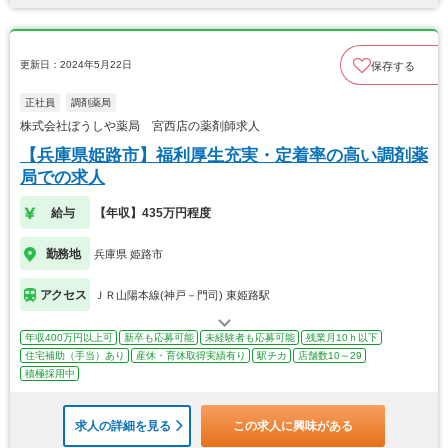
更新日：2024年5月22日
保存する
正社員
調剤薬局
株式会社ぼうしや薬局 宮西店の薬剤師求人
【兵庫県姫路市】福利厚生充実・定着率の高い調剤薬
局での求人
給与
【年収】435万円程度
勤務地
兵庫県 姫路市
アクセス
ＪＲ山陽本線(神戸－門司) 東姫路駅
年収400万円以上可
新卒も応募可能
未経験者も応募可能
残業月10ｈ以下
住宅補助（手当）あり
産休・育休取得実績有り
駅チカ
店舗数10～29
積極採用中
求人の詳細を見る
この求人に興味がある