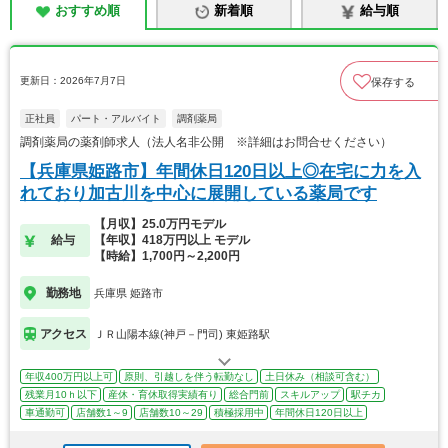
おすすめ順
新着順
給与順
更新日：2026年7月7日
保存する
正社員
パート・アルバイト
調剤薬局
調剤薬局の薬剤師求人（法人名非公開 ※詳細はお問合せください）
【兵庫県姫路市】年間休日120日以上◎在宅に力を入
れており加古川を中心に展開している薬局です
【月収】25.0万円モデル
給与
【年収】418万円以上 モデル
【時給】1,700円～2,200円
勤務地
兵庫県 姫路市
アクセス
ＪＲ山陽本線(神戸－門司) 東姫路駅
年収400万円以上可
原則、引越しを伴う転勤なし
土日休み（相談可含む）
残業月10ｈ以下
産休・育休取得実績有り
総合門前
スキルアップ
駅チカ
車通勤可
店舗数1～9
店舗数10～29
積極採用中
年間休日120日以上