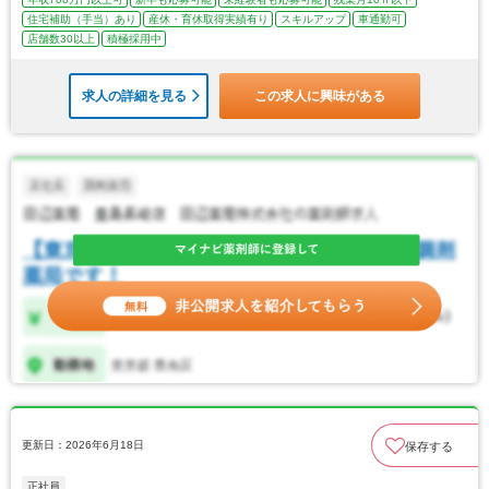
住宅補助（手当）あり
産休・育休取得実績有り
スキルアップ
車通勤可
店舗数30以上
積極採用中
求人の詳細を見る
この求人に興味がある
更新日：2026年6月18日
保存する
正社員