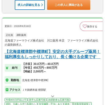
求人の詳細を見る
この求人に興味がある
更新日：2026年6月18日
保存する
正社員
調剤薬局
北海道ファーマライズ株式会社 川口薬局 本店 ファーマライズ株式会社
の薬剤師求人
【北海道標津郡中標津町】安定の大手グループ薬局！
福利厚生もしっかりしており、長く働ける企業です
【月収】30.0万円～40.0万円
給与
【年収】450万円～800万円
【時給】2,000円～
勤務地
北海道 標津郡中標津町
アクセス
ＪＲ釧網本線 標茶駅
年収800万円以上可
新卒も応募可能
未経験者も応募可能
原則、引越しを伴う転勤なし
住宅補助（手当）あり
産休・育休取得実績有り