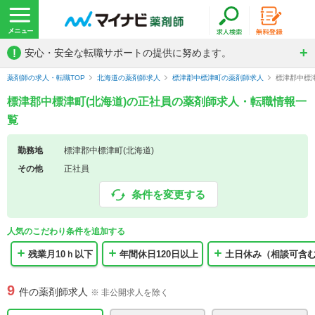
!
安心・安全な転職サポートの提供に努めます。
薬剤師の求人・転職TOP
北海道の薬剤師求人
標津郡中標津町の薬剤師求人
標津郡中標
標津郡中標津町(北海道)の正社員の薬剤師求人・転職情報一
覧
勤務地
標津郡中標津町(北海道)
その他
正社員
条件を変更する
人気のこだわり条件を追加する
残業月10ｈ以下
年間休日120日以上
土日休み（相談可含
9
件の薬剤師求人
※ 非公開求人を除く