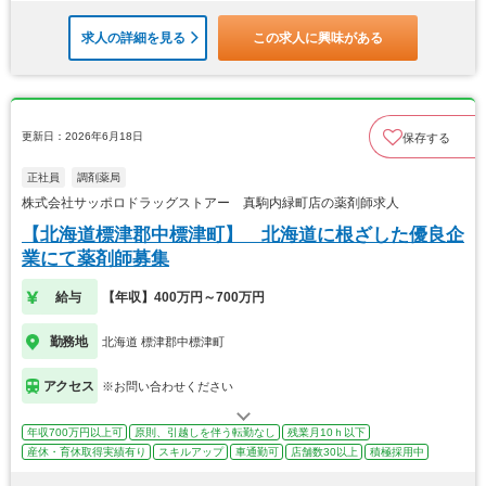
求人の詳細を見る
この求人に興味がある
更新日：2026年6月18日
保存する
正社員
調剤薬局
株式会社サッポロドラッグストアー 真駒内緑町店の薬剤師求人
【北海道標津郡中標津町】 北海道に根ざした優良企
業にて薬剤師募集
給与
【年収】400万円～700万円
勤務地
北海道 標津郡中標津町
アクセス
※お問い合わせください
年収700万円以上可
原則、引越しを伴う転勤なし
残業月10ｈ以下
産休・育休取得実績有り
スキルアップ
車通勤可
店舗数30以上
積極採用中