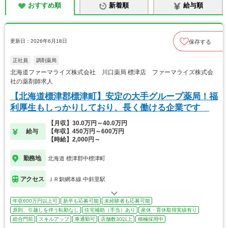
おすすめ順
新着順
給与順
更新日：2026年6月18日
保存する
正社員
調剤薬局
北海道ファーマライズ株式会社 川口薬局 標津店 ファーマライズ株式会
社の薬剤師求人
【北海道標津郡標津町】安定の大手グループ薬局！福
利厚生もしっかりしており、長く働ける企業です
【月収】30.0万円～40.0万円
給与
【年収】450万円～600万円
【時給】2,000円～
勤務地
北海道 標津郡中標津町
アクセス
ＪＲ釧網本線 中斜里駅
年収600万円以上可
新卒も応募可能
未経験者も応募可能
原則、引越しを伴う転勤なし
住宅補助（手当）あり
産休・育休取得実績有り
総合門前
スキルアップ
車通勤可
店舗数30以上
積極採用中