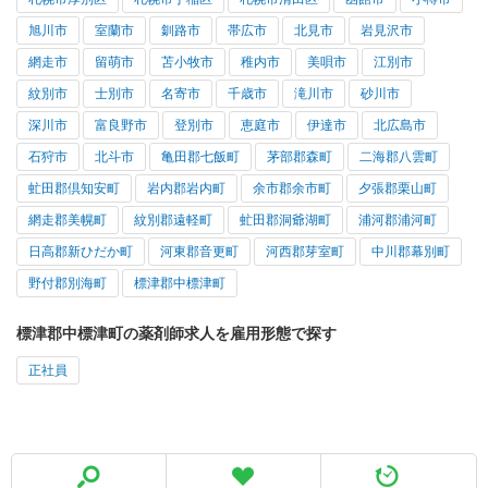
旭川市
室蘭市
釧路市
帯広市
北見市
岩見沢市
網走市
留萌市
苫小牧市
稚内市
美唄市
江別市
紋別市
士別市
名寄市
千歳市
滝川市
砂川市
深川市
富良野市
登別市
恵庭市
伊達市
北広島市
石狩市
北斗市
亀田郡七飯町
茅部郡森町
二海郡八雲町
虻田郡倶知安町
岩内郡岩内町
余市郡余市町
夕張郡栗山町
網走郡美幌町
紋別郡遠軽町
虻田郡洞爺湖町
浦河郡浦河町
日高郡新ひだか町
河東郡音更町
河西郡芽室町
中川郡幕別町
野付郡別海町
標津郡中標津町
標津郡中標津町の薬剤師求人を雇用形態で探す
正社員