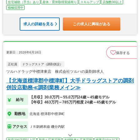
住宅補助（手当）あり
産休・育休取得実績有り
スキルアップ
店舗数30以上
積極採用中
求人の詳細を見る
この求人に興味がある
更新日：2026年6月18日
保存する
正社員
ドラッグストア（調剤併設）
ツルハドラッグ中標津東店 株式会社ツルハの薬剤師求人
【北海道標津郡中標津町】大手ドラッグストアの調剤
併設店勤務≪調剤業務メイン≫
【月収】30.0万円～55.0万円24歳～45歳モデル
給与
【年収】463万円～785万円程度 24歳～45歳モデル
勤務地
北海道 標津郡中標津町
アクセス
ＪＲ釧網本線 磯分内駅
年収700万円以上可
新卒も応募可能
未経験者も応募可能
残業月10ｈ以下