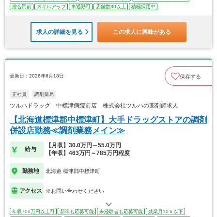
総合門前
スキルアップ
車通勤可
店舗数30以上
積極採用中
求人の詳細を見る
この求人に興味がある
更新日：2026年6月18日
保存する
正社員
調剤薬局
ツルハドラッグ 中標津病院前店 株式会社ツルハの薬剤師求人
【北海道標津郡中標津町】大手ドラッグストアの調剤
併設店勤務≪調剤業務メイン≫
【月収】30.0万円～55.0万円
給与
【年収】463万円～785万円程度
勤務地
北海道 標津郡中標津町
アクセス
※お問い合わせください
年収700万円以上可
新卒も応募可能
未経験者も応募可能
残業月10ｈ以下