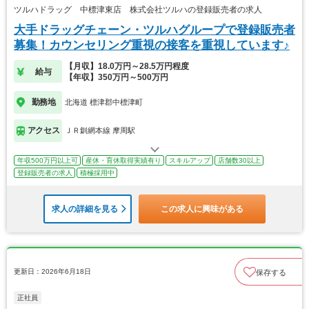
ツルハドラッグ 中標津東店 株式会社ツルハの登録販売者の求人
大手ドラッグチェーン・ツルハグループで登録販売者
募集！カウンセリング重視の接客を重視しています♪
【月収】18.0万円～28.5万円程度
給与
【年収】350万円～500万円
勤務地
北海道 標津郡中標津町
アクセス
ＪＲ釧網本線 摩周駅
年収500万円以上可
産休・育休取得実績有り
スキルアップ
店舗数30以上
登録販売者の求人
積極採用中
求人の詳細を見る
この求人に興味がある
更新日：2026年6月18日
保存する
正社員