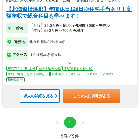
【北海道標津郡】年間休日126日◎住宅手当あり！高
額年収で総合科目を学べます！
【月収】26.0万円～50.0万円程度 30歳～モデル
給与
【年収】550万円～700万円程度
勤務地
北海道 標津郡中標津町
アクセス
ＪＲ釧網本線 摩周駅
年収700万円以上可
新卒も応募可能
未経験者も応募可能
原則、引越しを伴う転勤なし
住宅補助（手当）あり
車通勤可
店舗数1～9
積極採用中
求人の詳細を見る
この求人に興味がある
1
9件／9件