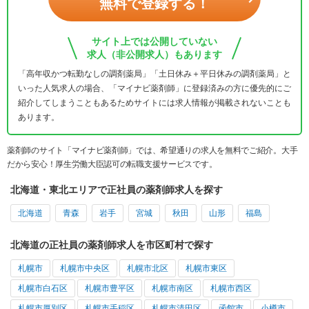
無料で登録する！
サイト上では公開していない
求人（非公開求人）もあります
「高年収かつ転勤なしの調剤薬局」「土日休み＋平日休みの調剤薬局」と
いった人気求人の場合、「マイナビ薬剤師」に登録済みの方に優先的にご
紹介してしまうこともあるためサイトには求人情報が掲載されないことも
あります。
薬剤師のサイト「マイナビ薬剤師」では、希望通りの求人を無料でご紹介。大手
だから安心！厚生労働大臣認可の転職支援サービスです。
北海道・東北エリアで正社員の薬剤師求人を探す
北海道
青森
岩手
宮城
秋田
山形
福島
北海道の正社員の薬剤師求人を市区町村で探す
札幌市
札幌市中央区
札幌市北区
札幌市東区
札幌市白石区
札幌市豊平区
札幌市南区
札幌市西区
札幌市厚別区
札幌市手稲区
札幌市清田区
函館市
小樽市