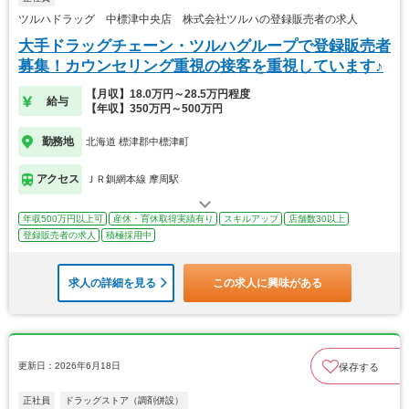
ツルハドラッグ 中標津中央店 株式会社ツルハの登録販売者の求人
大手ドラッグチェーン・ツルハグループで登録販売者
募集！カウンセリング重視の接客を重視しています♪
【月収】18.0万円～28.5万円程度
給与
【年収】350万円～500万円
勤務地
北海道 標津郡中標津町
アクセス
ＪＲ釧網本線 摩周駅
年収500万円以上可
産休・育休取得実績有り
スキルアップ
店舗数30以上
登録販売者の求人
積極採用中
求人の詳細を見る
この求人に興味がある
更新日：2026年6月18日
保存する
正社員
ドラッグストア（調剤併設）