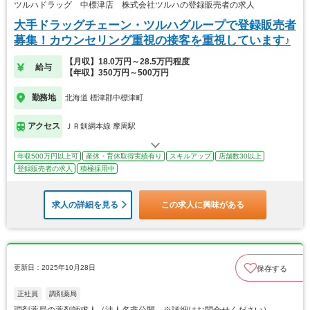
ツルハドラッグ 中標津店 株式会社ツルハの登録販売者の求人
大手ドラッグチェーン・ツルハグループで登録販売者
募集！カウンセリング重視の接客を重視しています♪
【月収】18.0万円～28.5万円程度
給与
【年収】350万円～500万円
勤務地
北海道 標津郡中標津町
アクセス
ＪＲ釧網本線 摩周駅
年収500万円以上可
産休・育休取得実績有り
スキルアップ
店舗数30以上
登録販売者の求人
積極採用中
求人の詳細を見る
この求人に興味がある
更新日：2025年10月28日
保存する
正社員
調剤薬局
調剤薬局の薬剤師求人（法人名非公開 ※詳細はお問合せください）