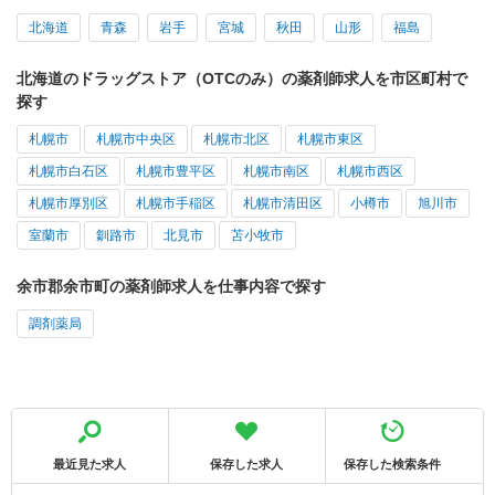
北海道
青森
岩手
宮城
秋田
山形
福島
北海道のドラッグストア（OTCのみ）の薬剤師求人を市区町村で
探す
札幌市
札幌市中央区
札幌市北区
札幌市東区
札幌市白石区
札幌市豊平区
札幌市南区
札幌市西区
札幌市厚別区
札幌市手稲区
札幌市清田区
小樽市
旭川市
室蘭市
釧路市
北見市
苫小牧市
余市郡余市町の薬剤師求人を仕事内容で探す
調剤薬局
最近見た求人
保存した求人
保存した検索条件