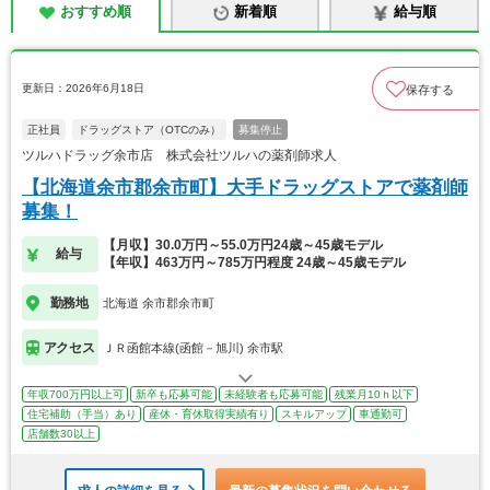
おすすめ順
新着順
給与順
更新日：2026年6月18日
保存する
正社員
ドラッグストア（OTCのみ）
募集停止
ツルハドラッグ余市店 株式会社ツルハの薬剤師求人
【北海道余市郡余市町】大手ドラッグストアで薬剤師
募集！
【月収】30.0万円～55.0万円24歳～45歳モデル
給与
【年収】463万円～785万円程度 24歳～45歳モデル
勤務地
北海道 余市郡余市町
アクセス
ＪＲ函館本線(函館－旭川) 余市駅
年収700万円以上可
新卒も応募可能
未経験者も応募可能
残業月10ｈ以下
住宅補助（手当）あり
産休・育休取得実績有り
スキルアップ
車通勤可
店舗数30以上