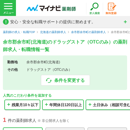
!
安心・安全な転職サポートの提供に努めます。
薬剤師の求人・転職TOP
北海道の薬剤師求人
余市郡余市町の薬剤師求人
余市郡余市町(
余市郡余市町(北海道)のドラッグストア（OTCのみ）の薬剤
師求人・転職情報一覧
勤務地
余市郡余市町(北海道)
その他
ドラッグストア（OTCのみ）
条件を変更する
人気のこだわり条件を追加する
残業月10ｈ以下
年間休日120日以上
土日休み（相談可含
1
件の薬剤師求人
※ 非公開求人を除く