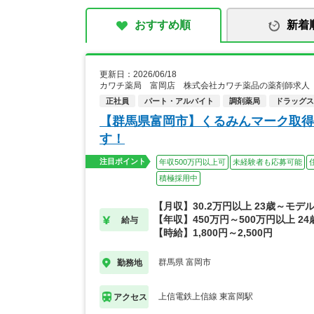
おすすめ順
新着
更新日：2026/06/18
カワチ薬局 富岡店 株式会社カワチ薬品の薬剤師求人
正社員
パート・アルバイト
調剤薬局
ドラッグス
【群馬県富岡市】くるみんマーク取得
す！
注目ポイント
年収500万円以上可
未経験者も応募可能
積極採用中
【月収】30.2万円以上 23歳～モデ
【年収】450万円～500万円以上 24
給与
【時給】1,800円～2,500円
群馬県 富岡市
勤務地
上信電鉄上信線 東富岡駅
アクセス