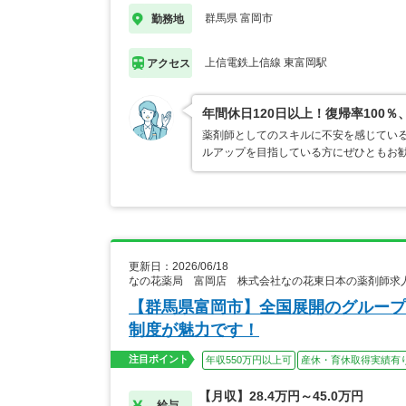
群馬県 富岡市
勤務地
上信電鉄上信線 東富岡駅
アクセス
年間休日120日以上！復帰率10
薬剤師としてのスキルに不安を感じてい
ルアップを目指している方にぜひともお
更新日：2026/06/18
なの花薬局 富岡店 株式会社なの花東日本の薬剤師求
【群馬県富岡市】全国展開のグループ
制度が魅力です！
注目ポイント
年収550万円以上可
産休・育休取得実績有
【月収】28.4万円～45.0万円
給与