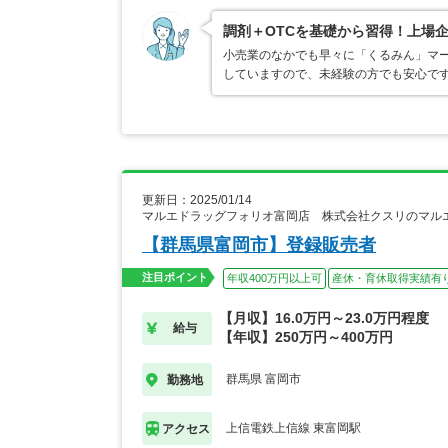
調剤＋OTCを基礎から習得！上場
小売業のなかでも早々に「くるみん」マ
していますので、未経験の方でも安心で
更新日：2025/01/14
マルエドラッグフォリオ富岡店 株式会社クスリのマル
【群馬県富岡市】登録販売者
注目ポイント
年収400万円以上可
産休・育休取得実績有
【月収】16.0万円～23.0万円程度
給与
【年収】250万円～400万円
群馬県 富岡市
勤務地
上信電鉄上信線 東富岡駅
アクセス