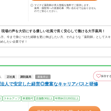
マイナビ薬剤師が求人情報を無料でご提供します。
薬局・病院等への直接応募・問い合わせではありません
のでご安心ください。
0％、現場の声を大切にする優しい社風で長く安心して働ける大手薬局！
る方、今まで身につけた経験を更に伸ばしたい方、そのような「薬剤師」としてスキ
勧めしたい企業です！
保存す
人
正社員
調剤薬局
募集停止
法人で安定した経営◎豊富なキャリアパスと研修
り
スキルアップ
車通勤可
店舗数30以上
年間休日120日以上