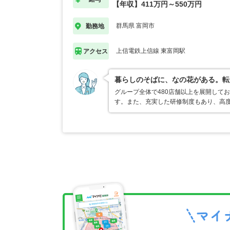
【年収】411万円～550万円
群馬県 富岡市
勤務地
上信電鉄上信線 東富岡駅
アクセス
暮らしのそばに、なの花がある。転
グループ全体で480店舗以上を展開して
す。また、充実した研修制度もあり、高