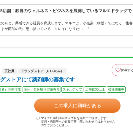
55店舗！独自のウェルネス・ビジネスを展開しているマルエドラッグで
念のもと、共感できる社員を育成します。マルエは、小売業（物販）ではなく、接客
さまが商品の先に思い描いている「キレイになりたい」「…
保存す
正社員
ドラッグストア（OTCのみ）
グストアにて薬剤師の募集です
験者も応募可能
産休・育休取得実績有り
スキルアップ
店舗数30以上
積極採用中
この求人に興味がある
マイナビ薬剤師が求人情報を無料でご提供します。
薬局・病院等への直接応募・問い合わせではありません
のでご安心ください。