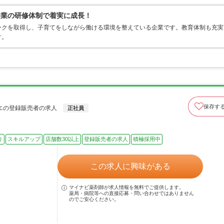
企業の研修体制で着実に成長！
ークを取得し、子育てをしながら働ける環境を整えている企業です。教育体制も充実
す。
保存す
エの登録販売者の求人
正社員
り
スキルアップ
店舗数30以上
登録販売者の求人
積極採用中
この求人に興味がある
マイナビ薬剤師が求人情報を無料でご提供します。
薬局・病院等への直接応募・問い合わせではありません
のでご安心ください。