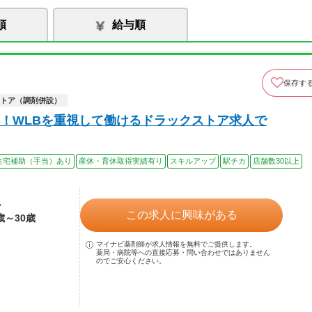
順
給与順
保存す
トア（調剤併設）
！WLBを重視して働けるドラックストア求人で
住宅補助（手当）あり
産休・育休取得実績有り
スキルアップ
駅チカ
店舗数30以上
ル
この求人に興味がある
歳～30歳
マイナビ薬剤師が求人情報を無料でご提供します。
薬局・病院等への直接応募・問い合わせではありません
のでご安心ください。