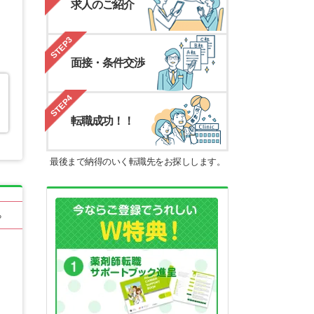
求人のご紹介
STEP3
面接・条件交渉
STEP4
転職成功！！
最後まで納得のいく転職先をお探しします。
る