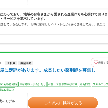
だわっており、地域のお客さまから愛される企業作りを心掛けておりま
・サービスを追求しています。
開している会社です。 地域に密着したイベントなども多く開催しており、夏には
保存す
人
正社員
調剤薬局
度に定評があります。成長したい薬剤師を募集し
験者も応募可能
住宅補助（手当）あり
産休・育休取得実績有り
総合門前
スキルアッ
日120日以上
0歳～モデル
この求人に興味がある