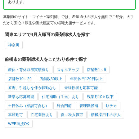
あります。
薬剤師のサイト「マイナビ薬剤師」では、希望通りの求人を無料でご紹介。大手
だから安心！厚生労働大臣認可の転職支援サービスです。
関東エリアで4月入職可の薬剤師求人を探す
神奈川
前橋市の薬剤師求人をこだわり条件で探す
産休・育休取得実績有り
スキルアップ
店舗数1～9
店舗数10～29
店舗数30以上
年間休日120日以上
原則、引越しを伴う転勤なし
未経験者も応募可能
新卒も応募可能
住宅補助（手当）あり
残業月10ｈ以下
土日休み（相談可含む）
総合門前
管理職候補
駅チカ
車通勤可
在宅業務あり
夏～秋入職可
積極採用中の求人
WEB面接OK