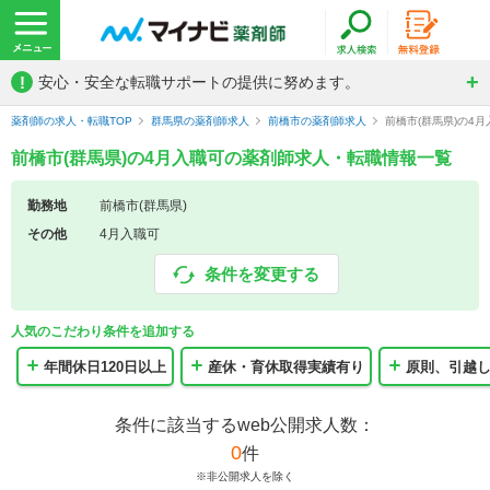
!
安心・安全な転職サポートの提供に努めます。
薬剤師の求人・転職TOP
群馬県の薬剤師求人
前橋市の薬剤師求人
前橋市(群馬県)の4
前橋市(群馬県)の4月入職可の薬剤師求人・転職情報一覧
勤務地
前橋市(群馬県)
その他
4月入職可
条件を変更する
人気のこだわり条件を追加する
年間休日120日以上
産休・育休取得実績有り
原則、引越
条件に該当するweb公開求人数：
0
件
※非公開求人を除く