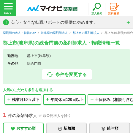
!
安心・安全な転職サポートの提供に努めます。
薬剤師の求人・転職TOP
岐阜県の薬剤師求人
郡上市の薬剤師求人
郡上市(岐阜県)の総
郡上市(岐阜県)の総合門前の薬剤師求人・転職情報一覧
勤務地
郡上市(岐阜県)
その他
総合門前
条件を変更する
人気のこだわり条件を追加する
残業月10ｈ以下
年間休日120日以上
土日休み（相談可含
1
件の薬剤師求人
※ 非公開求人を除く
おすすめ順
新着順
給与順