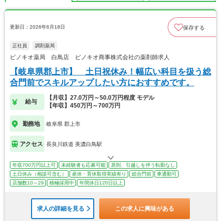
更新日：2026年6月18日
保存する
正社員
調剤薬局
ピノキオ薬局 白鳥店 ピノキオ商事株式会社の薬剤師求人
【岐阜県郡上市】 土日祝休み！幅広い科目を扱う総
合門前でスキルアップしたい方におすすめです。
【月収】27.0万円～50.0万円程度 モデル
給与
【年収】450万円～700万円
勤務地
岐阜県 郡上市
アクセス
長良川鉄道 美濃白鳥駅
年収700万円以上可
未経験者も応募可能
原則、引越しを伴う転勤なし
土日休み（相談可含む）
産休・育休取得実績有り
総合門前
車通勤可
店舗数10～29
積極採用中
年間休日120日以上
求人の詳細を見る
この求人に興味がある