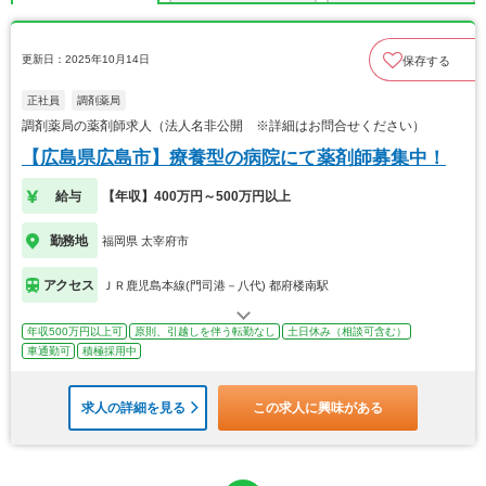
更新日：2025年10月14日
保存する
正社員
調剤薬局
調剤薬局の薬剤師求人（法人名非公開 ※詳細はお問合せください）
【広島県広島市】療養型の病院にて薬剤師募集中！
給与
【年収】400万円～500万円以上
勤務地
福岡県 太宰府市
アクセス
ＪＲ鹿児島本線(門司港－八代) 都府楼南駅
年収500万円以上可
原則、引越しを伴う転勤なし
土日休み（相談可含む）
車通勤可
積極採用中
求人の詳細を見る
この求人に興味がある