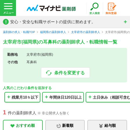
!
安心・安全な転職サポートの提供に努めます。
薬剤師の求人・転職TOP
福岡県の薬剤師求人
太宰府市の薬剤師求人
太宰府市(福岡県)
太宰府市(福岡県)の耳鼻科の薬剤師求人・転職情報一覧
勤務地
太宰府市(福岡県)
その他
耳鼻科
条件を変更する
人気のこだわり条件を追加する
残業月10ｈ以下
年間休日120日以上
土日休み（相談可含
1
件の薬剤師求人
※ 非公開求人を除く
おすすめ順
新着順
給与順