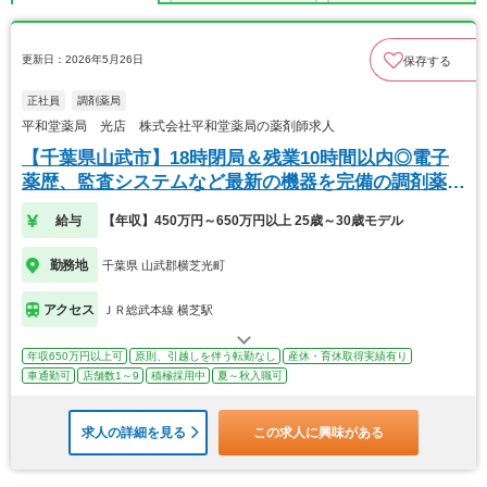
更新日：2026年5月26日
保存する
正社員
調剤薬局
平和堂薬局 光店 株式会社平和堂薬局の薬剤師求人
【千葉県山武市】18時閉局＆残業10時間以内◎電子
薬歴、監査システムなど最新の機器を完備の調剤薬
局。
給与
【年収】450万円～650万円以上 25歳～30歳モデル
勤務地
千葉県 山武郡横芝光町
アクセス
ＪＲ総武本線 横芝駅
年収650万円以上可
原則、引越しを伴う転勤なし
産休・育休取得実績有り
車通勤可
店舗数1～9
積極採用中
夏～秋入職可
求人の詳細を見る
この求人に興味がある