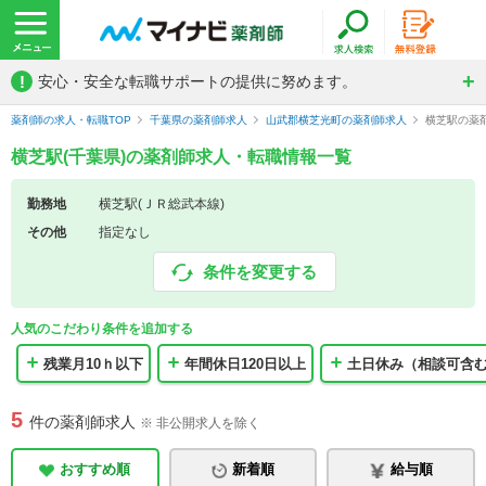
!
安心・安全な転職サポートの提供に努めます。
薬剤師の求人・転職TOP
千葉県の薬剤師求人
山武郡横芝光町の薬剤師求人
横芝駅の薬
横芝駅(千葉県)の薬剤師求人・転職情報一覧
勤務地
横芝駅(ＪＲ総武本線)
その他
指定なし
条件を変更する
人気のこだわり条件を追加する
残業月10ｈ以下
年間休日120日以上
土日休み（相談可含
5
件の薬剤師求人
※ 非公開求人を除く
おすすめ順
新着順
給与順