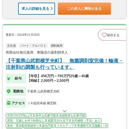
求人の詳細を見る
この求人に興味がある
更新日：2024年11月19日
保存する
正社員
パート・アルバイト
調剤薬局
有限会社毎日薬局 東陽店の薬剤師求人
【千葉県山武郡横芝光町】 無菌調剤室完備！輸液・
注射剤の調製も行っています。
【年収】456万円～700万円25歳～40歳
給与
【時給】2,000円～2,500円
勤務地
千葉県 山武郡横芝光町
アクセス
ＪＲ総武本線 横芝駅
年収700万円以上可
新卒も応募可能
未経験者も応募可能
原則、引越しを伴う転勤なし
残業月10ｈ以下
住宅補助（手当）あり
産休・育休取得実績有り
総合門前
スキルアップ
車通勤可
店舗数1～9