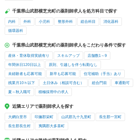
千葉県山武郡横芝光町の薬剤師求人を処方科目で探す
内科
外科
小児科
整形外科
総合科目
消化器科
循環器科
千葉県山武郡横芝光町の薬剤師求人をこだわり条件で探す
産休・育休取得実績有り
スキルアップ
店舗数1～9
年間休日120日以上
原則、引越しを伴う転勤なし
未経験者も応募可能
新卒も応募可能
住宅補助（手当）あり
残業月10ｈ以下
土日休み（相談可含む）
総合門前
車通勤可
夏～秋入職可
積極採用中の求人
近隣エリアで薬剤師求人を探す
大網白里市
印旛郡栄町
山武郡九十九里町
長生郡一宮町
長生郡長生村
夷隅郡大多喜町