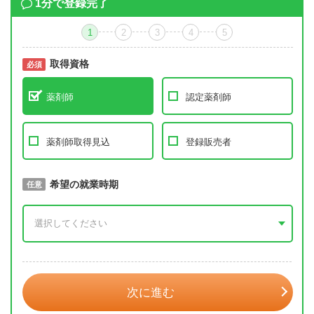
1分で登録完了
1
2
3
4
5
取得資格
必須
必須
薬剤師
認定薬剤師
薬剤師取得見込
登録販売者
取得予定年
希望の就業時期
必須
任意
年 3月
次に進む