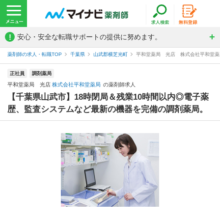
!
安心・安全な転職サポートの提供に努めます。
薬剤師の求人・転職TOP
千葉県
山武郡横芝光町
平和堂薬局 光店 株式会社平和堂薬
正社員
調剤薬局
平和堂薬局 光店
株式会社平和堂薬局
の薬剤師求人
【千葉県山武市】18時閉局＆残業10時間以内◎電子薬
歴、監査システムなど最新の機器を完備の調剤薬局。