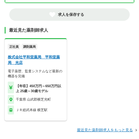
求人を保存する
最近見た薬剤師求人
正社員
調剤薬局
株式会社平和堂薬局 平和堂薬
局 光店
電子薬歴、監査システムなど最新の
機器を完備
【年収】450万円～650万円以
上 25歳～30歳モデル
千葉県 山武郡横芝光町
ＪＲ総武本線 横芝駅
最近見た薬剤師求人をもっと見る