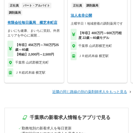
正社員
パート・アルバイト
正社員
調剤薬局
調剤薬局
法人名非公開
有限会社毎日薬局 横芝本町店
土曜半日！地域密着の調剤薬局です
まいにち健康、まいちに笑顔。外房
【年収】400万円～600万円程
エリアを中心に展開…
度 22歳～40歳モデル
【年収】456万円～700万円25
千葉県 山武郡横芝光町
歳～40歳
【時給】2,000円～2,500円
ＪＲ総武本線 横芝駅
千葉県 山武郡横芝光町
ＪＲ総武本線 横芝駅
近隣の同じ路線の別の薬剤師求人をもっと見る
千葉県の新着求人情報をアプリで見る
勤務地別の新着求人を毎日更新