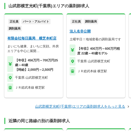
山武郡横芝光町(千葉県)エリアの薬剤師求人
正社員
パート・アルバイト
正社員
調剤薬局
調剤薬局
法人名非公開
有限会社毎日薬局 横芝本町店
土曜半日！地域密着の調剤薬局です
まいにち健康、まいちに笑顔。外房
【年収】400万円～600万円程
エリアを中心に展開…
度 22歳～40歳モデル
【年収】456万円～700万円25
千葉県 山武郡横芝光町
歳～40歳
【時給】2,000円～2,500円
ＪＲ総武本線 横芝駅
千葉県 山武郡横芝光町
ＪＲ総武本線 横芝駅
山武郡横芝光町(千葉県)エリアの薬剤師求人をもっと見る
近隣の同じ路線の別の薬剤師求人