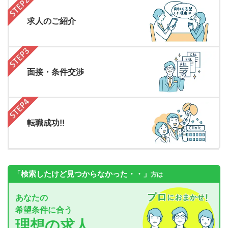
求人のご紹介
面接・条件交渉
転職成功!!
「検索したけど見つからなかった・・」
方は
あなたの
希望条件に合う
理想の求人