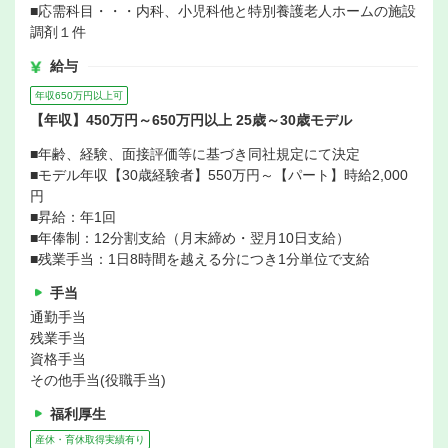
■応需科目・・・内科、小児科他と特別養護老人ホームの施設
調剤１件
給与
年収650万円以上可
【年収】450万円～650万円以上 25歳～30歳モデル
■年齢、経験、面接評価等に基づき同社規定にて決定
■モデル年収【30歳経験者】550万円～【パート】時給2,000
円
■昇給：年1回
■年俸制：12分割支給（月末締め・翌月10日支給）
■残業手当：1日8時間を越える分につき1分単位で支給
手当
通勤手当
残業手当
資格手当
その他手当(役職手当)
福利厚生
産休・育休取得実績有り