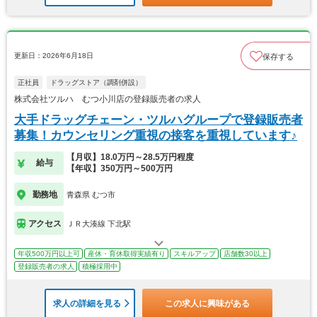
更新日：2026年6月18日
保存する
正社員
ドラッグストア（調剤併設）
株式会社ツルハ むつ小川店の登録販売者の求人
大手ドラッグチェーン・ツルハグループで登録販売者
募集！カウンセリング重視の接客を重視しています♪
【月収】18.0万円～28.5万円程度
給与
【年収】350万円～500万円
勤務地
青森県 むつ市
アクセス
ＪＲ大湊線 下北駅
年収500万円以上可
産休・育休取得実績有り
スキルアップ
店舗数30以上
登録販売者の求人
積極採用中
求人の詳細を見る
この求人に興味がある