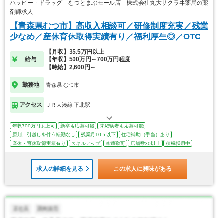
ハッピー・ドラッグ むつとまぶモール店 株式会社丸大サクラヰ薬局の薬
剤師求人
【青森県むつ市】高収入相談可／研修制度充実／残業
少なめ／産休育休取得実績有り／福利厚生◎／OTC
【月収】35.5万円以上
給与
【年収】500万円～700万円程度
【時給】2,600円～
勤務地
青森県 むつ市
アクセス
ＪＲ大湊線 下北駅
年収700万円以上可
新卒も応募可能
未経験者も応募可能
原則、引越しを伴う転勤なし
残業月10ｈ以下
住宅補助（手当）あり
産休・育休取得実績有り
スキルアップ
車通勤可
店舗数30以上
積極採用中
求人の詳細を見る
この求人に興味がある