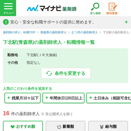
!
安心・安全な転職サポートの提供に努めます。
薬剤師の求人・転職TOP
青森県の薬剤師求人
むつ市の薬剤師求人
下北駅の薬剤師求人
下北駅(青森県)の薬剤師求人・転職情報一覧
勤務地
下北駅(ＪＲ大湊線)
その他
指定なし
条件を変更する
人気のこだわり条件を追加する
残業月10ｈ以下
年間休日120日以上
土日休み（相談可含
16
件の薬剤師求人
※ 非公開求人を除く
おすすめ順
新着順
給与順