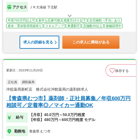
アクセス
ＪＲ大湊線 下北駅
年収700万円以上可
新卒も応募可能
残業月10ｈ以下
住宅補助（手当）あり
産休・育休取得実績有り
スキルアップ
車通勤可
店舗数30以上
積極採用中
求人の詳細を見る
この求人に興味がある
更新日：2023年11月20日
保存する
正社員
調剤薬局
沖舘薬局新町店 株式会社沖館薬局の薬剤師求人
【青森県むつ市】薬剤師・正社員募集／年収600万円
相談可／定着率◎／マイカー通勤OK
【月収】40.0万円～50.0万円程度
給与
【年収】480万円～600万円程度 モデル
勤務地
青森県 むつ市