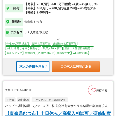
【月収】28.0万円～60.0万円程度 24歳～45歳モデル
給与
【年収】480万円～700万円程度 24歳～45歳モデル
【時給】2,000円～
勤務地
青森県 むつ市
アクセス
ＪＲ大湊線 下北駅
年収700万円以上可
新卒も応募可能
未経験者も応募可能
原則、引越しを伴う転勤なし
残業月10ｈ以下
産休・育休取得実績有り
スキルアップ
車通勤可
店舗数30以上
積極採用中
WEB面接OK
求人の詳細を見る
この求人に興味がある
更新日：2025年8月1日
保存する
正社員
調剤薬局
ドラッグストア（調剤併設）
ハッピー調剤薬局 むつ中央店 株式会社丸大サクラヰ薬局の薬剤師求人
【青森県むつ市】土日休み／高収入相談可／研修制度