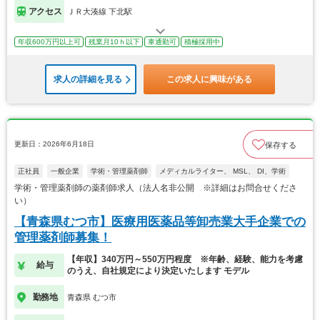
アクセス
ＪＲ大湊線 下北駅
年収600万円以上可
残業月10ｈ以下
車通勤可
積極採用中
求人の詳細を見る
この求人に興味がある
更新日：2026年6月18日
保存する
正社員
一般企業
学術・管理薬剤師
メディカルライター、 MSL、 DI、学術
学術・管理薬剤師の薬剤師求人（法人名非公開 ※詳細はお問合せくださ
い）
【青森県むつ市】医療用医薬品等卸売業大手企業での
管理薬剤師募集！
【年収】340万円～550万円程度 ※年齢、経験、能力を考慮
給与
のうえ、自社規定により決定いたします モデル
勤務地
青森県 むつ市