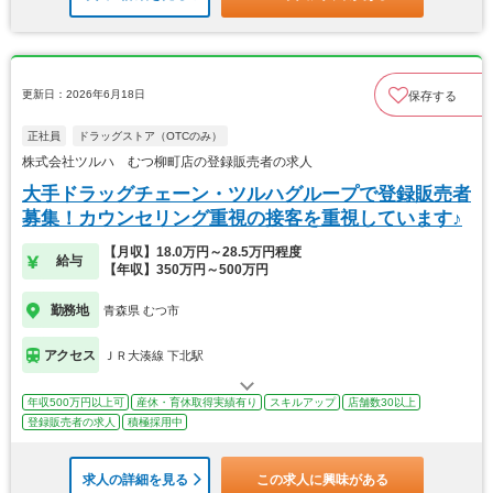
更新日：2026年6月18日
保存する
正社員
ドラッグストア（OTCのみ）
株式会社ツルハ むつ柳町店の登録販売者の求人
大手ドラッグチェーン・ツルハグループで登録販売者
募集！カウンセリング重視の接客を重視しています♪
【月収】18.0万円～28.5万円程度
給与
【年収】350万円～500万円
勤務地
青森県 むつ市
アクセス
ＪＲ大湊線 下北駅
年収500万円以上可
産休・育休取得実績有り
スキルアップ
店舗数30以上
登録販売者の求人
積極採用中
求人の詳細を見る
この求人に興味がある