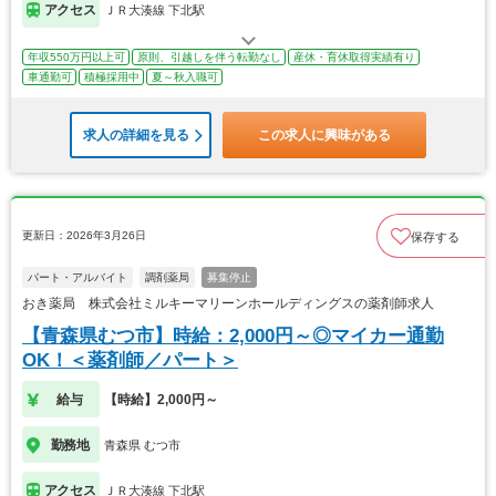
アクセス
ＪＲ大湊線 下北駅
年収550万円以上可
原則、引越しを伴う転勤なし
産休・育休取得実績有り
車通勤可
積極採用中
夏～秋入職可
求人の詳細を見る
この求人に興味がある
更新日：2026年3月26日
保存する
パート・アルバイト
調剤薬局
募集停止
おき薬局 株式会社ミルキーマリーンホールディングスの薬剤師求人
【青森県むつ市】時給：2,000円～◎マイカー通勤
OK！＜薬剤師／パート＞
給与
【時給】2,000円～
勤務地
青森県 むつ市
アクセス
ＪＲ大湊線 下北駅