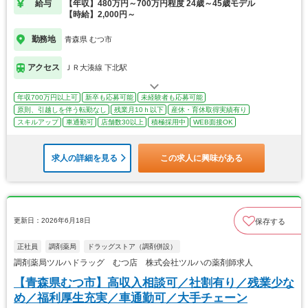
給与
【年収】480万円～700万円程度 24歳～45歳モデル
【時給】2,000円～
勤務地
青森県 むつ市
アクセス
ＪＲ大湊線 下北駅
年収700万円以上可
新卒も応募可能
未経験者も応募可能
原則、引越しを伴う転勤なし
残業月10ｈ以下
産休・育休取得実績有り
スキルアップ
車通勤可
店舗数30以上
積極採用中
WEB面接OK
求人の詳細を見る
この求人に興味がある
更新日：2026年6月18日
保存する
正社員
調剤薬局
ドラッグストア（調剤併設）
調剤薬局ツルハドラッグ むつ店 株式会社ツルハの薬剤師求人
【青森県むつ市】高収入相談可／社割有り／残業少な
め／福利厚生充実／車通勤可／大手チェーン