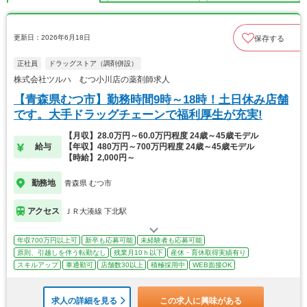
更新日：2026年6月18日
保存する
正社員
ドラッグストア（調剤併設）
株式会社ツルハ むつ小川店の薬剤師求人
【青森県むつ市】勤務時間9時～18時！土日休み店舗
です。大手ドラッグチェーンで福利厚生が充実!
【月収】28.0万円～60.0万円程度 24歳～45歳モデル
給与
【年収】480万円～700万円程度 24歳～45歳モデル
【時給】2,000円～
勤務地
青森県 むつ市
アクセス
ＪＲ大湊線 下北駅
年収700万円以上可
新卒も応募可能
未経験者も応募可能
原則、引越しを伴う転勤なし
残業月10ｈ以下
産休・育休取得実績有り
スキルアップ
車通勤可
店舗数30以上
積極採用中
WEB面接OK
求人の詳細を見る
この求人に興味がある