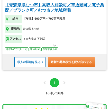
【青森県県むつ市】高収入相談可／車通勤可／電子薬
歴／ブランク可／むつ市／地域密着
給与
【年収】600万円～700万円程度
勤務地
青森県 むつ市
アクセス
ＪＲ大湊線 下北駅
年収700万円以上可
車通勤可
在宅業務あり
求人の詳細を見る
最新の募集状況を問い合わせる
1
16件／16件