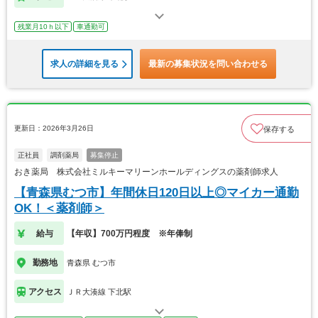
残業月10ｈ以下
車通勤可
求人の詳細を見る
最新の募集状況を問い合わせる
更新日：2026年3月26日
保存する
正社員
調剤薬局
募集停止
おき薬局 株式会社ミルキーマリーンホールディングスの薬剤師求人
【青森県むつ市】年間休日120日以上◎マイカー通勤
OK！＜薬剤師＞
給与
【年収】700万円程度 ※年俸制
勤務地
青森県 むつ市
アクセス
ＪＲ大湊線 下北駅