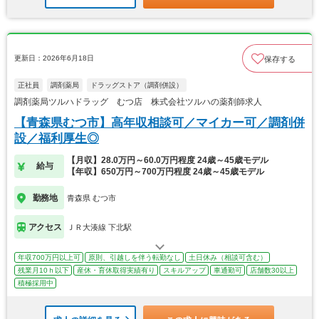
更新日：2026年6月18日
保存する
正社員
調剤薬局
ドラッグストア（調剤併設）
調剤薬局ツルハドラッグ むつ店 株式会社ツルハの薬剤師求人
【青森県むつ市】高年収相談可／マイカー可／調剤併
設／福利厚生◎
【月収】28.0万円～60.0万円程度 24歳～45歳モデル
給与
【年収】650万円～700万円程度 24歳～45歳モデル
勤務地
青森県 むつ市
アクセス
ＪＲ大湊線 下北駅
年収700万円以上可
原則、引越しを伴う転勤なし
土日休み（相談可含む）
残業月10ｈ以下
産休・育休取得実績有り
スキルアップ
車通勤可
店舗数30以上
積極採用中