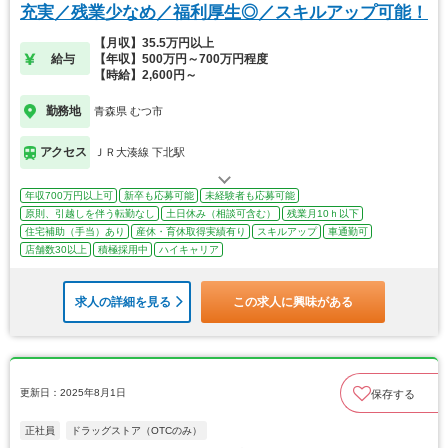
充実／残業少なめ／福利厚生◎／スキルアップ可能！
【月収】35.5万円以上
給与
【年収】500万円～700万円程度
【時給】2,600円～
勤務地
青森県 むつ市
アクセス
ＪＲ大湊線 下北駅
年収700万円以上可
新卒も応募可能
未経験者も応募可能
原則、引越しを伴う転勤なし
土日休み（相談可含む）
残業月10ｈ以下
住宅補助（手当）あり
産休・育休取得実績有り
スキルアップ
車通勤可
店舗数30以上
積極採用中
ハイキャリア
求人の詳細を見る
この求人に興味がある
更新日：2025年8月1日
保存する
正社員
ドラッグストア（OTCのみ）