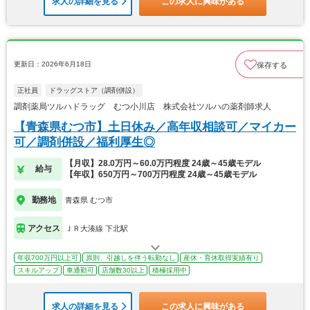
求人の詳細を見る
この求人に興味がある
更新日：2026年6月18日
保存する
正社員
ドラッグストア（調剤併設）
調剤薬局ツルハドラッグ むつ小川店 株式会社ツルハの薬剤師求人
【青森県むつ市】土日休み／高年収相談可／マイカー
可／調剤併設／福利厚生◎
【月収】28.0万円～60.0万円程度 24歳～45歳モデル
給与
【年収】650万円～700万円程度 24歳～45歳モデル
勤務地
青森県 むつ市
アクセス
ＪＲ大湊線 下北駅
年収700万円以上可
原則、引越しを伴う転勤なし
産休・育休取得実績有り
スキルアップ
車通勤可
店舗数30以上
積極採用中
求人の詳細を見る
この求人に興味がある