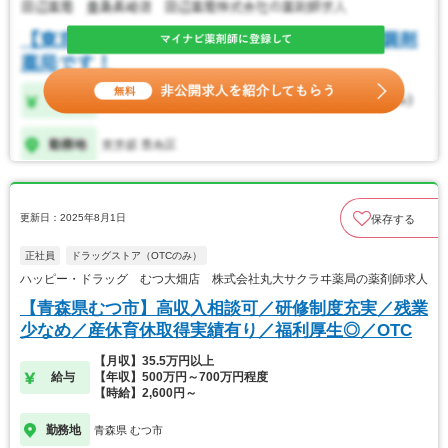
更新日：2025年8月1日
保存する
正社員
ドラッグストア（OTCのみ）
ハッピー・ドラッグ むつ大畑店 株式会社丸大サクラヰ薬局の薬剤師求人
【青森県むつ市】高収入相談可／研修制度充実／残業
少なめ／産休育休取得実績有り／福利厚生◎／OTC
【月収】35.5万円以上
給与
【年収】500万円～700万円程度
【時給】2,600円～
勤務地
青森県 むつ市