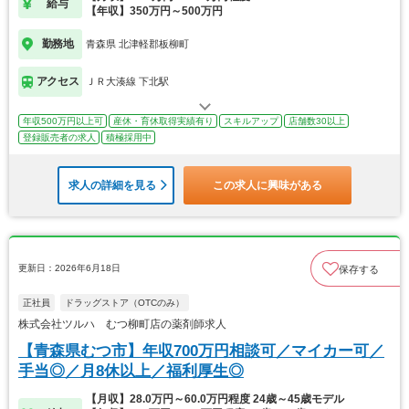
給与
【年収】350万円～500万円
勤務地
青森県 北津軽郡板柳町
アクセス
ＪＲ大湊線 下北駅
年収500万円以上可
産休・育休取得実績有り
スキルアップ
店舗数30以上
登録販売者の求人
積極採用中
求人の詳細を見る
この求人に興味がある
更新日：2026年6月18日
保存する
正社員
ドラッグストア（OTCのみ）
株式会社ツルハ むつ柳町店の薬剤師求人
【青森県むつ市】年収700万円相談可／マイカー可／
手当◎／月8休以上／福利厚生◎
【月収】28.0万円～60.0万円程度 24歳～45歳モデル