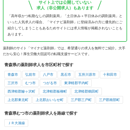
サイト上では公開していない
求人（非公開求人）もあります
「高年収かつ転勤なしの調剤薬局」「土日休み＋平日休みの調剤薬局」と
いった人気求人の場合、「マイナビ薬剤師」に登録済みの方に優先的にご
紹介してしまうこともあるためサイトには求人情報が掲載されないことも
あります。
薬剤師のサイト「マイナビ薬剤師」では、希望通りの求人を無料でご紹介。大手
だから安心！厚生労働大臣認可の転職支援サービスです。
青森県の薬剤師求人を市区町村で探す
青森市
弘前市
八戸市
黒石市
五所川原市
十和田市
三沢市
むつ市
つがる市
東津軽郡平内町
西津軽郡鰺ヶ沢町
北津軽郡板柳町
北津軽郡鶴田町
上北郡東北町
上北郡おいらせ町
三戸郡三戸町
三戸郡南部町
青森県むつ市の薬剤師求人を路線で探す
ＪＲ大湊線