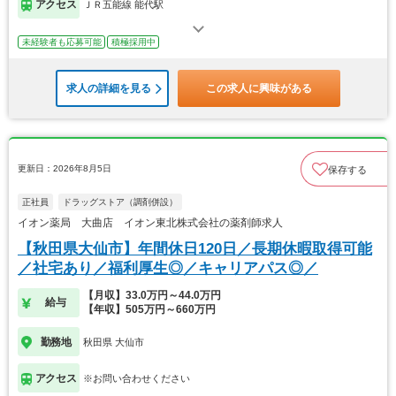
アクセス
ＪＲ五能線 能代駅
未経験者も応募可能
積極採用中
求人の詳細を見る
この求人に興味がある
更新日：2026年8月5日
保存する
正社員
ドラッグストア（調剤併設）
イオン薬局 大曲店 イオン東北株式会社の薬剤師求人
【秋田県大仙市】年間休日120日／長期休暇取得可能
／社宅あり／福利厚生◎／キャリアパス◎／
【月収】33.0万円～44.0万円
給与
【年収】505万円～660万円
勤務地
秋田県 大仙市
アクセス
※お問い合わせください