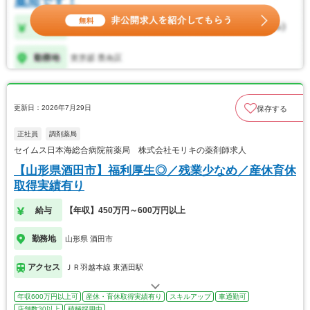
更新日：2026年7月29日
保存する
正社員
調剤薬局
セイムス日本海総合病院前薬局 株式会社モリキの薬剤師求人
【山形県酒田市】福利厚生◎／残業少なめ／産休育休
取得実績有り
給与
【年収】450万円～600万円以上
勤務地
山形県 酒田市
アクセス
ＪＲ羽越本線 東酒田駅
年収600万円以上可
産休・育休取得実績有り
スキルアップ
車通勤可
店舗数30以上
積極採用中