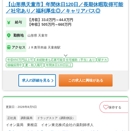
【山形県天童市】年間休日120日／長期休暇取得可能
／社宅あり／福利厚生◎／キャリアパス◎
【月収】33.0万円～44.0万円
給与
【年収】505万円～660万円
勤務地
山形県 天童市
アクセス
ＪＲ奥羽本線 天童南駅
年収650万円以上可
未経験者も応募可能
住宅補助（手当）あり
駅チカ
積極採用中
夏～秋入職可
年間休日120日以上
求人の詳細を見る
この求人に興味がある
更新日：2026年8月5日
保存する
正社員
調剤薬局
ドラッグストア（調剤併設）
イオン薬局 東根店 イオン東北株式会社の薬剤師求人