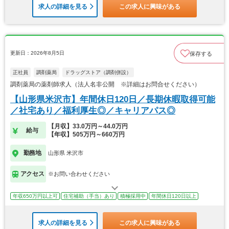
求人の詳細を見る
この求人に興味がある
更新日：2026年8月5日
保存する
正社員
調剤薬局
ドラッグストア（調剤併設）
調剤薬局の薬剤師求人（法人名非公開 ※詳細はお問合せください）
【山形県米沢市】年間休日120日／長期休暇取得可能
／社宅あり／福利厚生◎／キャリアパス◎
【月収】33.0万円～44.0万円
給与
【年収】505万円～660万円
勤務地
山形県 米沢市
アクセス
※お問い合わせください
年収650万円以上可
住宅補助（手当）あり
積極採用中
年間休日120日以上
求人の詳細を見る
この求人に興味がある