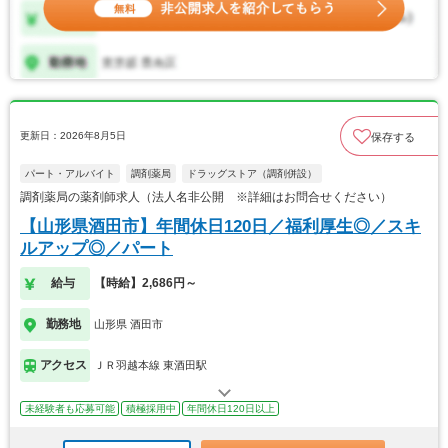
更新日：2026年8月5日
保存する
パート・アルバイト
調剤薬局
ドラッグストア（調剤併設）
調剤薬局の薬剤師求人（法人名非公開 ※詳細はお問合せください）
【山形県酒田市】年間休日120日／福利厚生◎／スキ
ルアップ◎／パート
給与
【時給】2,686円～
勤務地
山形県 酒田市
アクセス
ＪＲ羽越本線 東酒田駅
未経験者も応募可能
積極採用中
年間休日120日以上