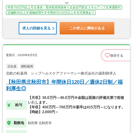
年収700万円以上可
産休・育休取得実績有り
総合門前
スキルアップ
車通勤可
店舗数30以上
積極採用中
年間休日120日以上
在宅業務あり
求人の詳細を見る
この求人に興味がある
更新日：2026年8月5日
保存する
正社員
調剤薬局
北欧の杜薬局 シップヘルスケアファーマシー株式会社の薬剤師求人
【秋田県北秋田市】年間休日120日／週休2日制／福
利厚生◎
【月収】30.0万円～46.0万円※金額は面接の評価次第で前後
いたします。
給与
【年収】450万円～700万円※新卒は415万円～になります。
【時給】2,000円～
勤務地
秋田県 北秋田市