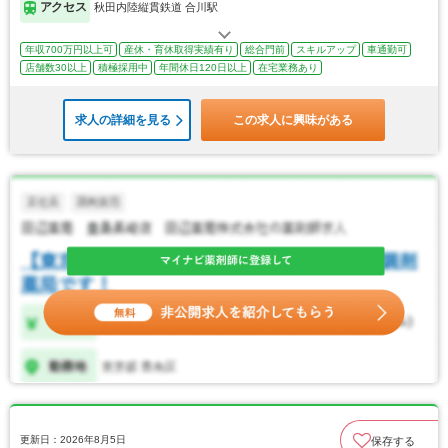
アクセス
秋田内陸縦貫鉄道 合川駅
年収700万円以上可
産休・育休取得実績有り
総合門前
スキルアップ
車通勤可
店舗数30以上
積極採用中
年間休日120日以上
在宅業務あり
求人の詳細を見る
この求人に興味がある
更新日：2026年8月5日
保存する