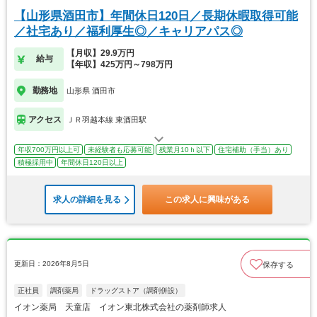
【山形県酒田市】年間休日120日／長期休暇取得可能
／社宅あり／福利厚生◎／キャリアパス◎
【月収】29.9万円
給与
【年収】425万円～798万円
勤務地
山形県 酒田市
アクセス
ＪＲ羽越本線 東酒田駅
年収700万円以上可
未経験者も応募可能
残業月10ｈ以下
住宅補助（手当）あり
積極採用中
年間休日120日以上
求人の詳細を見る
この求人に興味がある
更新日：2026年8月5日
保存する
正社員
調剤薬局
ドラッグストア（調剤併設）
イオン薬局 天童店 イオン東北株式会社の薬剤師求人