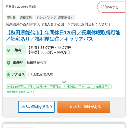
更新日：2026年8月5日
保存する
正社員
調剤薬局
ドラッグストア（調剤併設）
調剤薬局の薬剤師求人（法人名非公開 ※詳細はお問合せください）
【秋田県能代市】年間休日120日／長期休暇取得可能
／社宅あり／福利厚生◎／キャリアパス
【月収】33.0万円～44.0万円
給与
【年収】505万円～660万円
勤務地
秋田県 能代市
アクセス
ＪＲ五能線 能代駅
年収650万円以上可
未経験者も応募可能
住宅補助（手当）あり
積極採用中
年間休日120日以上
求人の詳細を見る
この求人に興味がある