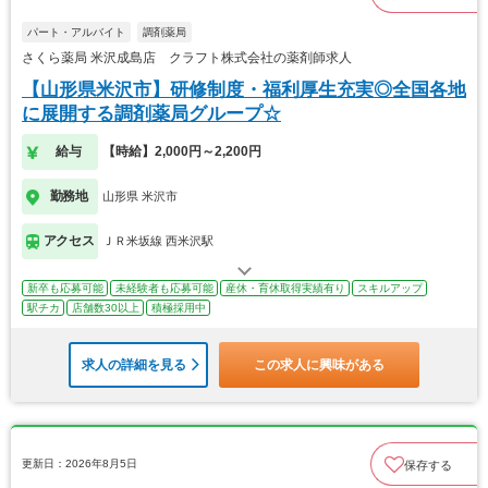
パート・アルバイト
調剤薬局
さくら薬局 米沢成島店 クラフト株式会社の薬剤師求人
【山形県米沢市】研修制度・福利厚生充実◎全国各地
に展開する調剤薬局グループ☆
給与
【時給】2,000円～2,200円
勤務地
山形県 米沢市
アクセス
ＪＲ米坂線 西米沢駅
新卒も応募可能
未経験者も応募可能
産休・育休取得実績有り
スキルアップ
駅チカ
店舗数30以上
積極採用中
求人の詳細を見る
この求人に興味がある
更新日：2026年8月5日
保存する