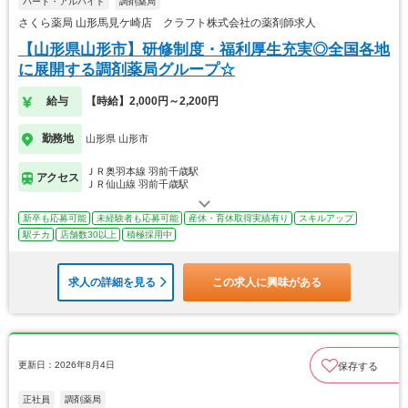
パート・アルバイト
調剤薬局
さくら薬局 山形馬見ケ崎店 クラフト株式会社の薬剤師求人
【山形県山形市】研修制度・福利厚生充実◎全国各地
に展開する調剤薬局グループ☆
給与
【時給】2,000円～2,200円
勤務地
山形県 山形市
ＪＲ奥羽本線 羽前千歳駅
アクセス
ＪＲ仙山線 羽前千歳駅
新卒も応募可能
未経験者も応募可能
産休・育休取得実績有り
スキルアップ
駅チカ
店舗数30以上
積極採用中
求人の詳細を見る
この求人に興味がある
更新日：2026年8月4日
保存する
正社員
調剤薬局