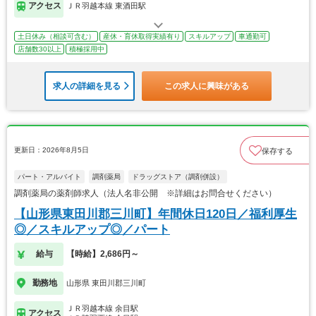
アクセス
ＪＲ羽越本線 東酒田駅
土日休み（相談可含む）
産休・育休取得実績有り
スキルアップ
車通勤可
店舗数30以上
積極採用中
求人の詳細を見る
この求人に興味がある
更新日：2026年8月5日
保存する
パート・アルバイト
調剤薬局
ドラッグストア（調剤併設）
調剤薬局の薬剤師求人（法人名非公開 ※詳細はお問合せください）
【山形県東田川郡三川町】年間休日120日／福利厚生
◎／スキルアップ◎／パート
給与
【時給】2,686円～
勤務地
山形県 東田川郡三川町
ＪＲ羽越本線 余目駅
アクセス