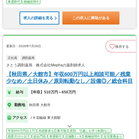
車通勤可
積極採用中
求人の詳細を見る
この求人に興味がある
更新日：2026年7月29日
保存する
正社員
調剤薬局
さとう調剤薬局 株式会社Mephaの薬剤師求人
【秋田県／大館市】年収600万円以上相談可能／残業
少なめ／土日休み／原則転勤なし／設備◎／総合科目
給与
【年収】510万円～650万円
勤務地
秋田県 大館市
アクセス
ＪＲ花輪線 東大館駅
年収650万円以上可
未経験者も応募可能
原則、引越しを伴う転勤なし
残業月10ｈ以下
総合門前
車通勤可
店舗数1～9
積極採用中
在宅業務あり