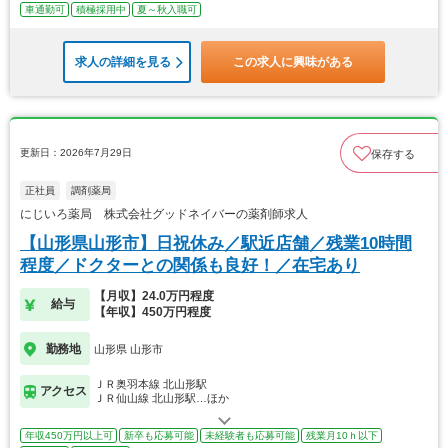
車通勤可
積極採用中
夏～秋入職可
求人の詳細を見る
この求人に興味がある
更新日：2026年7月29日
保存する
正社員
調剤薬局
にじいろ薬局 株式会社グッドネイバーの薬剤師求人
【山形県山形市】日祝休み／駅近店舗／残業10時間
程度／ドクターとの関係も良好！／在宅あり
【月収】24.0万円程度
給与
【年収】450万円程度
勤務地
山形県 山形市
ＪＲ奥羽本線 北山形駅
アクセス
ＪＲ仙山線 北山形駅…ほか
年収450万円以上可
新卒も応募可能
未経験者も応募可能
残業月10ｈ以下