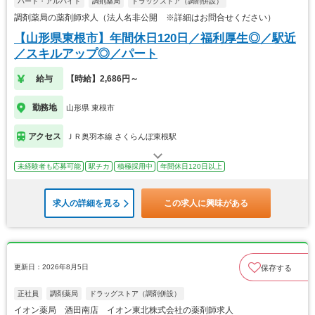
パート・アルバイト
調剤薬局
ドラッグストア（調剤併設）
調剤薬局の薬剤師求人（法人名非公開 ※詳細はお問合せください）
【山形県東根市】年間休日120日／福利厚生◎／駅近
／スキルアップ◎／パート
給与
【時給】2,686円～
勤務地
山形県 東根市
アクセス
ＪＲ奥羽本線 さくらんぼ東根駅
未経験者も応募可能
駅チカ
積極採用中
年間休日120日以上
求人の詳細を見る
この求人に興味がある
更新日：2026年8月5日
保存する
正社員
調剤薬局
ドラッグストア（調剤併設）
イオン薬局 酒田南店 イオン東北株式会社の薬剤師求人