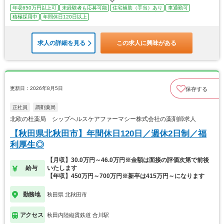
年収650万円以上可
未経験者も応募可能
住宅補助（手当）あり
車通勤可
積極採用中
年間休日120日以上
求人の詳細を見る
この求人に興味がある
更新日：2026年8月5日
保存する
正社員
調剤薬局
北欧の杜薬局 シップヘルスケアファーマシー株式会社の薬剤師求人
【秋田県北秋田市】年間休日120日／週休2日制／福
利厚生◎
【月収】30.0万円～46.0万円※金額は面接の評価次第で前後
給与
いたします
【年収】450万円～700万円※新卒は415万円～になります
勤務地
秋田県 北秋田市
アクセス
秋田内陸縦貫鉄道 合川駅