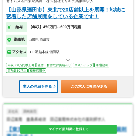
セイムス酒田東泉薬局 株式会社モリキの薬剤師求人
【山形県酒田市】東北で20店舗以上を展開！地域に
密着した店舗展開をしている企業です！
給与
【年収】450万円～600万円程度
勤務地
山形県 酒田市
アクセス
ＪＲ羽越本線 酒田駅
年収600万円以上可
産休・育休取得実績有り
スキルアップ
車通勤可
店舗数30以上
積極採用中
求人の詳細を見る
この求人に興味がある