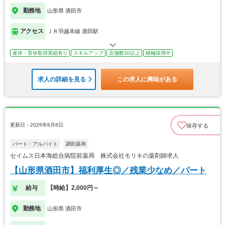
勤務地
山形県 酒田市
アクセス
ＪＲ羽越本線 酒田駅
産休・育休取得実績有り
スキルアップ
店舗数30以上
積極採用中
求人の詳細を見る
この求人に興味がある
更新日：2026年8月6日
保存する
パート・アルバイト
調剤薬局
セイムス日本海総合病院前薬局 株式会社モリキの薬剤師求人
【山形県酒田市】福利厚生◎／残業少なめ／パート
給与
【時給】2,000円～
勤務地
山形県 酒田市