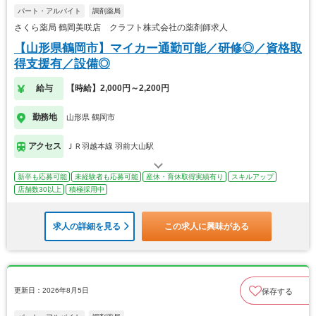
パート・アルバイト
調剤薬局
さくら薬局 鶴岡美咲店 クラフト株式会社の薬剤師求人
【山形県鶴岡市】マイカー通勤可能／研修◎／資格取
得支援有／設備◎
給与
【時給】2,000円～2,200円
勤務地
山形県 鶴岡市
アクセス
ＪＲ羽越本線 羽前大山駅
新卒も応募可能
未経験者も応募可能
産休・育休取得実績有り
スキルアップ
店舗数30以上
積極採用中
求人の詳細を見る
この求人に興味がある
更新日：2026年8月5日
保存する