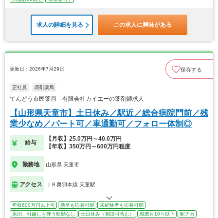
求人の詳細を見る
この求人に興味がある
更新日：2026年7月29日
保存する
正社員
調剤薬局
てんどう市民薬局 有限会社カイエーの薬剤師求人
【山形県天童市】土日休み／駅近／総合病院門前／残
業少なめ／パート可／車通勤可／フォロー体制◎
【月収】25.0万円～40.0万円
給与
【年収】350万円～600万円程度
勤務地
山形県 天童市
アクセス
ＪＲ奥羽本線 天童駅
年収600万円以上可
新卒も応募可能
未経験者も応募可能
原則、引越しを伴う転勤なし
土日休み（相談可含む）
残業月10ｈ以下
駅チカ