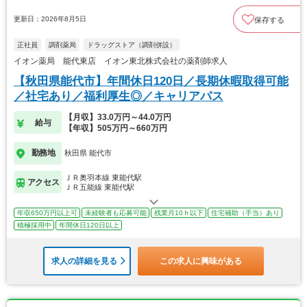
更新日：2026年8月5日
保存する
正社員
調剤薬局
ドラッグストア（調剤併設）
イオン薬局 能代東店 イオン東北株式会社の薬剤師求人
【秋田県能代市】年間休日120日／長期休暇取得可能
／社宅あり／福利厚生◎／キャリアパス
【月収】33.0万円～44.0万円
給与
【年収】505万円～660万円
勤務地
秋田県 能代市
ＪＲ奥羽本線 東能代駅
アクセス
ＪＲ五能線 東能代駅
年収650万円以上可
未経験者も応募可能
残業月10ｈ以下
住宅補助（手当）あり
積極採用中
年間休日120日以上
求人の詳細を見る
この求人に興味がある