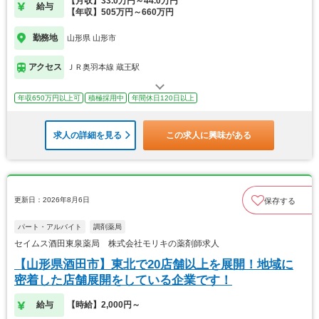
【月収】33.0万円～44.0万円
給与
【年収】505万円～660万円
勤務地
山形県 山形市
アクセス
ＪＲ奥羽本線 蔵王駅
年収650万円以上可
積極採用中
年間休日120日以上
求人の詳細を見る
この求人に興味がある
更新日：2026年8月6日
保存する
パート・アルバイト
調剤薬局
セイムス酒田東泉薬局 株式会社モリキの薬剤師求人
【山形県酒田市】東北で20店舗以上を展開！地域に
密着した店舗展開をしている企業です！
給与
【時給】2,000円～