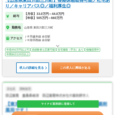
【山形県東田川郡三川町】長期休暇取得可能／社宅あ
り／キャリアパス◎／福利厚生◎
【月収】33.0万円～44.0万円
給与
【年収】505万円～660万円
勤務地
山形県 東田川郡三川町
ＪＲ羽越本線 余目駅
アクセス
ＪＲ陸羽西線 余目駅
年収650万円以上可
未経験者も応募可能
住宅補助（手当）あり
積極採用中
年間休日120日以上
求人の詳細を見る
この求人に興味がある