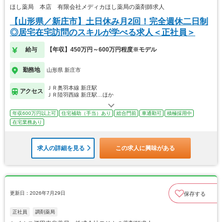
ほし薬局 本店 有限会社メディカほし薬局の薬剤師求人
【山形県／新庄市】土日休み月2回！完全週休二日制
◎居宅在宅訪問のスキルが学べる求人＜正社員＞
給与
【年収】450万円～600万円程度※モデル
勤務地
山形県 新庄市
ＪＲ奥羽本線 新庄駅
アクセス
ＪＲ陸羽西線 新庄駅…ほか
年収600万円以上可
住宅補助（手当）あり
総合門前
車通勤可
積極採用中
在宅業務あり
求人の詳細を見る
この求人に興味がある
更新日：2026年7月29日
保存する
正社員
調剤薬局