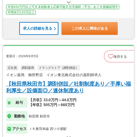
年収650万円以上可
未経験者も応募可能
住宅補助（手当）あり
積極採用中
年間休日120日以上
求人の詳細を見る
この求人に興味がある
更新日：2026年8月5日
保存する
正社員
調剤薬局
ドラッグストア（調剤併設）
イオン薬局 御所野店 イオン東北株式会社の薬剤師求人
【秋田県秋田市】調剤併設／社割制度あり／手厚い福
利厚生／設備面◎／連休制度あり
【月収】33.0万円～44.0万円
給与
【年収】505万円～660万円
勤務地
秋田県 秋田市
アクセス
ＪＲ奥羽本線 四ツ小屋駅