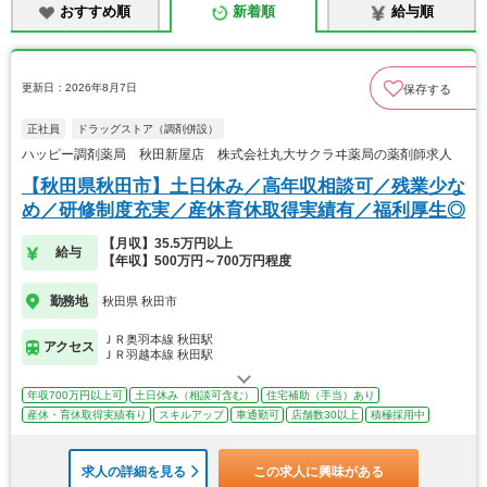
おすすめ順
新着順
給与順
更新日：2026年8月7日
保存する
正社員
ドラッグストア（調剤併設）
ハッピー調剤薬局 秋田新屋店 株式会社丸大サクラヰ薬局の薬剤師求人
【秋田県秋田市】土日休み／高年収相談可／残業少な
め／研修制度充実／産休育休取得実績有／福利厚生◎
【月収】35.5万円以上
給与
【年収】500万円～700万円程度
勤務地
秋田県 秋田市
ＪＲ奥羽本線 秋田駅
アクセス
ＪＲ羽越本線 秋田駅
年収700万円以上可
土日休み（相談可含む）
住宅補助（手当）あり
産休・育休取得実績有り
スキルアップ
車通勤可
店舗数30以上
積極採用中
求人の詳細を見る
この求人に興味がある