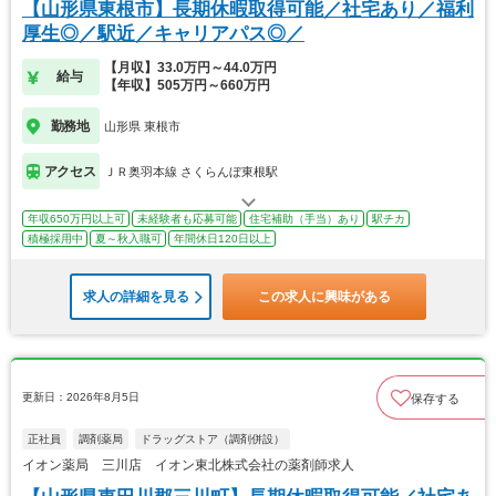
【山形県東根市】長期休暇取得可能／社宅あり／福利
厚生◎／駅近／キャリアパス◎／
【月収】33.0万円～44.0万円
給与
【年収】505万円～660万円
勤務地
山形県 東根市
アクセス
ＪＲ奥羽本線 さくらんぼ東根駅
年収650万円以上可
未経験者も応募可能
住宅補助（手当）あり
駅チカ
積極採用中
夏～秋入職可
年間休日120日以上
求人の詳細を見る
この求人に興味がある
更新日：2026年8月5日
保存する
正社員
調剤薬局
ドラッグストア（調剤併設）
イオン薬局 三川店 イオン東北株式会社の薬剤師求人