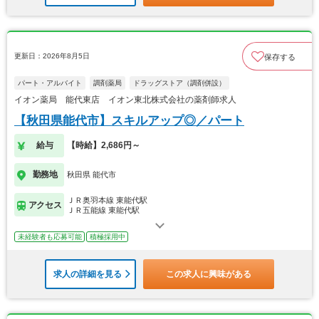
更新日：2026年8月5日
保存する
パート・アルバイト
調剤薬局
ドラッグストア（調剤併設）
イオン薬局 能代東店 イオン東北株式会社の薬剤師求人
【秋田県能代市】スキルアップ◎／パート
給与
【時給】2,686円～
勤務地
秋田県 能代市
ＪＲ奥羽本線 東能代駅
アクセス
ＪＲ五能線 東能代駅
未経験者も応募可能
積極採用中
求人の詳細を見る
この求人に興味がある