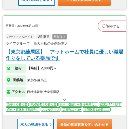
更新日：2026年5月22日
保存する
パート・アルバイト
調剤薬局
募集停止
ライフグループ 西大泉店の薬剤師求人
【東京都練馬区】 アットホームで社員に優しい職場
作りをしている薬局です
給与
【時給】2,000円～
勤務地
東京都 練馬区
アクセス
西武池袋線 大泉学園駅
新卒も応募可能
未経験者も応募可能
原則、引越しを伴う転勤なし
残業月10ｈ以下
産休・育休取得実績有り
スキルアップ
店舗数10～29
年間休日120日以上
求人の詳細を見る
最新の募集状況を問い合わせる