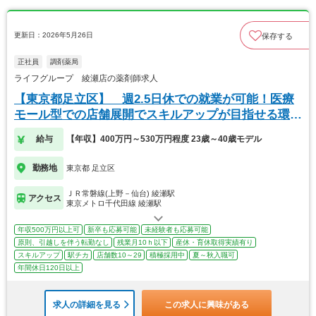
更新日：2026年5月26日
保存する
正社員
調剤薬局
ライフグループ 綾瀬店の薬剤師求人
【東京都足立区】 週2.5日休での就業が可能！医療
モール型での店舗展開でスキルアップが目指せる環境
♪
給与
【年収】400万円～530万円程度 23歳～40歳モデル
勤務地
東京都 足立区
ＪＲ常磐線(上野－仙台) 綾瀬駅
アクセス
東京メトロ千代田線 綾瀬駅
年収500万円以上可
新卒も応募可能
未経験者も応募可能
原則、引越しを伴う転勤なし
残業月10ｈ以下
産休・育休取得実績有り
スキルアップ
駅チカ
店舗数10～29
積極採用中
夏～秋入職可
年間休日120日以上
求人の詳細を見る
この求人に興味がある