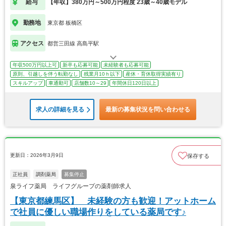
給与
【年収】380万円～500万円程度 23歳～40歳モデル
勤務地
東京都 板橋区
アクセス
都営三田線 高島平駅
年収500万円以上可
新卒も応募可能
未経験者も応募可能
原則、引越しを伴う転勤なし
残業月10ｈ以下
産休・育休取得実績有り
スキルアップ
車通勤可
店舗数10～29
年間休日120日以上
求人の詳細を見る
最新の募集状況を問い合わせる
更新日：2026年3月9日
保存する
正社員
調剤薬局
募集停止
泉ライフ薬局 ライフグループの薬剤師求人
【東京都練馬区】 未経験の方も歓迎！アットホーム
で社員に優しい職場作りをしている薬局です♪