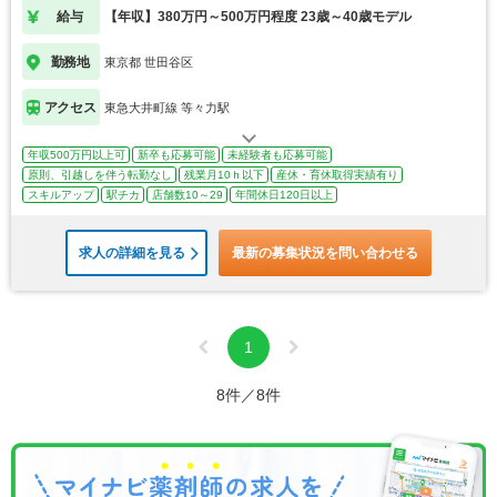
給与
【年収】380万円～500万円程度 23歳～40歳モデル
勤務地
東京都 世田谷区
アクセス
東急大井町線 等々力駅
年収500万円以上可
新卒も応募可能
未経験者も応募可能
原則、引越しを伴う転勤なし
残業月10ｈ以下
産休・育休取得実績有り
スキルアップ
駅チカ
店舗数10～29
年間休日120日以上
求人の詳細を見る
最新の募集状況を問い合わせる
1
8件／8件