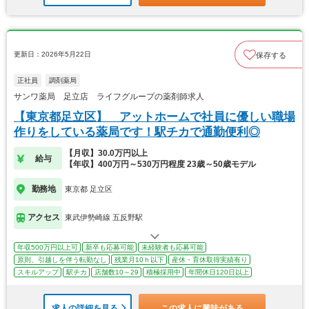
更新日：2026年5月22日
保存する
正社員
調剤薬局
サンワ薬局 足立店 ライフグループの薬剤師求人
【東京都足立区】 アットホームで社員に優しい職場
作りをしている薬局です！駅チカで通勤便利◎
【月収】30.0万円以上
給与
【年収】400万円～530万円程度 23歳～50歳モデル
勤務地
東京都 足立区
アクセス
東武伊勢崎線 五反野駅
年収500万円以上可
新卒も応募可能
未経験者も応募可能
原則、引越しを伴う転勤なし
残業月10ｈ以下
産休・育休取得実績有り
スキルアップ
駅チカ
店舗数10～29
積極採用中
年間休日120日以上
求人の詳細を見る
この求人に興味がある