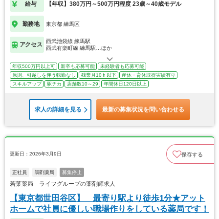
給与
【年収】380万円～500万円程度 23歳～40歳モデル
勤務地
東京都 練馬区
西武池袋線 練馬駅
アクセス
西武有楽町線 練馬駅…ほか
年収500万円以上可
新卒も応募可能
未経験者も応募可能
原則、引越しを伴う転勤なし
残業月10ｈ以下
産休・育休取得実績有り
スキルアップ
駅チカ
店舗数10～29
年間休日120日以上
求人の詳細を見る
最新の募集状況を問い合わせる
更新日：2026年3月9日
保存する
正社員
調剤薬局
募集停止
若葉薬局 ライフグループの薬剤師求人
【東京都世田谷区】 最寄り駅より徒歩1分★アット
ホームで社員に優しい職場作りをしている薬局です！