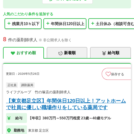
人気のこだわり条件を追加する
残業月10ｈ以下
年間休日120日以上
土日休み（相談可含
8
件の薬剤師求人
※ 非公開求人を除く
おすすめ順
新着順
給与順
更新日：2026年5月26日
保存する
正社員
調剤薬局
ライフグループ 竹の塚店の薬剤師求人
【東京都足立区】年間休日120日以上！アットホーム
で社員に優しい職場作りをしている薬局です
給与
【年収】380万円～550万円程度 23歳～40歳モデル
勤務地
東京都 足立区