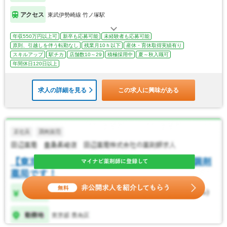
アクセス
東武伊勢崎線 竹ノ塚駅
年収550万円以上可
新卒も応募可能
未経験者も応募可能
原則、引越しを伴う転勤なし
残業月10ｈ以下
産休・育休取得実績有り
スキルアップ
駅チカ
店舗数10～29
積極採用中
夏～秋入職可
年間休日120日以上
求人の詳細を見る
この求人に興味がある