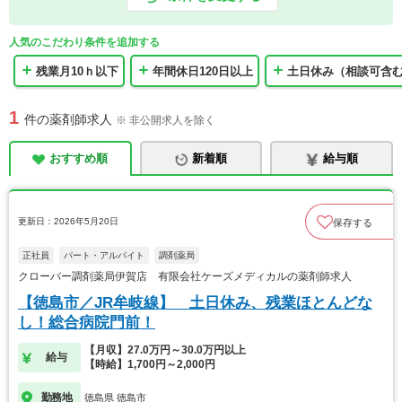
人気のこだわり条件を追加する
残業月10ｈ以下
年間休日120日以上
土日休み（相談可含
1
件の薬剤師求人
※ 非公開求人を除く
おすすめ順
新着順
給与順
更新日：2026年5月20日
保存する
正社員
パート・アルバイト
調剤薬局
クローバー調剤薬局伊賀店 有限会社ケーズメディカルの薬剤師求人
【徳島市／JR牟岐線】 土日休み、残業ほとんどな
し！総合病院門前！
【月収】27.0万円～30.0万円以上
給与
【時給】1,700円～2,000円
勤務地
徳島県 徳島市