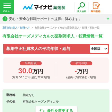
!
安心・安全な転職サポートの提供に努めます。
薬剤師の求人・転職TOP
有限会社ケーズメディカルの薬剤師求人・転職・募集一覧
有限会社ケーズメディカルの薬剤師求人・転職情報一覧
募集中正社員求人の平均年収・給与
平均月収
平均年収
30.0
-
万円
万円
(最高
30.0
万円/最低
27.0
万円)
(最高
-
万円/最低
-
万円)
勤務地
指定なし
その他
有限会社ケーズメディカル
条件を変更する