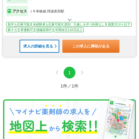
アクセス
ＪＲ牟岐線 阿波富田駅
新卒も応募可能
未経験者も応募可能
原則、引越しを伴う転勤なし
残業月10ｈ以下
駅チカ
車通勤可
積極採用中
年間休日120日以上
求人の詳細を見る
この求人に興味がある
1
1件／1件