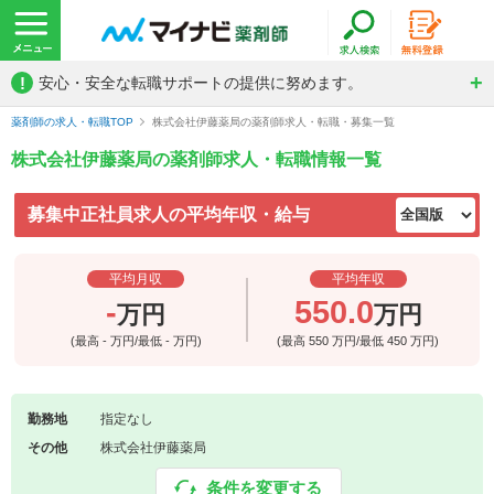
!
安心・安全な転職サポートの提供に努めます。
薬剤師の求人・転職TOP
株式会社伊藤薬局の薬剤師求人・転職・募集一覧
株式会社伊藤薬局の薬剤師求人・転職情報一覧
募集中正社員求人の平均年収・給与
平均月収
平均年収
-
550.0
万円
万円
(最高
-
万円/最低
-
万円)
(最高
550
万円/最低
450
万円)
勤務地
指定なし
その他
株式会社伊藤薬局
条件を変更する