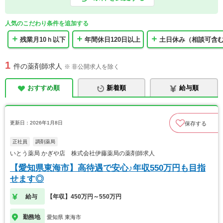
人気のこだわり条件を追加する
残業月10ｈ以下
年間休日120日以上
土日休み（相談可含
1
件の薬剤師求人
※ 非公開求人を除く
おすすめ順
新着順
給与順
更新日：2026年1月8日
保存する
正社員
調剤薬局
いとう薬局 かぎや店 株式会社伊藤薬局の薬剤師求人
【愛知県東海市】高待遇で安心♪年収550万円も目指
せます◎
給与
【年収】450万円～550万円
勤務地
愛知県 東海市