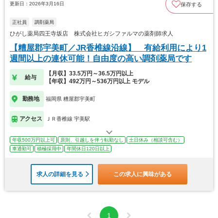
更新日：2026年3月16日
保存する
正社員
調剤薬局
ひがし薬局四王寺坂店 株式会社ヒガシファルマの薬剤師求人
【糟屋郡宇美町／JR香椎線沿線】 有給利用により1
週間以上の連休可能！自由度の高い調剤薬局です
【月収】33.5万円～36.5万円以上
給与
【年収】492万円～536万円以上 モデル
勤務地
福岡県 糟屋郡宇美町
アクセス
ＪＲ香椎線 宇美駅
年収500万円以上可
原則、引越しを伴う転勤なし
土日休み（相談可含む）
車通勤可
積極採用中
年間休日120日以上
求人の詳細を見る
この求人に興味がある
1