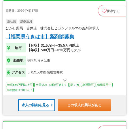
更新日：2026年4月17日
保存する
正社員
調剤薬局
ひがし薬局 吉井店 株式会社ヒガシファルマの薬剤師求人
【福岡県うきは市】薬剤師募集
【月収】31.5万円～35.5万円以上
給与
【年収】500万円～650万円モデル
勤務地
福岡県 うきは市
アクセス
ＪＲ久大本線 筑後吉井駅
年収650万円以上可
土日休み（相談可含む）
駅チカ
車通勤可
積極採用中
年間休日120日以上
求人の詳細を見る
この求人に興味がある