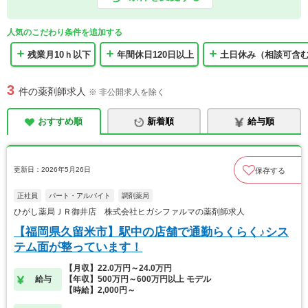
人気のこだわり条件を追加する
残業月10ｈ以下
年間休日120日以上
土日休み（相談可含
3
件の薬剤師求人
※ 非公開求人を除く
おすすめ順
新着順
給与順
更新日：2026年5月26日
保存する
正社員
パート・アルバイト
調剤薬局
ひがし薬局ＪＲ御井店 株式会社ヒガシファルマの薬剤師求人
【福岡県久留米市】駅中の店舗で通勤らくらく♪シス
テム面が整っています！
【月収】22.0万円～24.0万円
給与
【年収】500万円～600万円以上 モデル
【時給】2,000円～