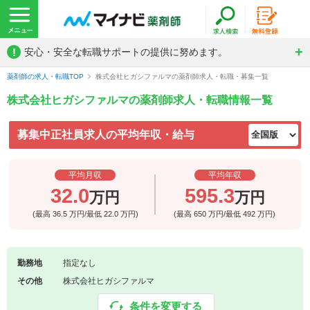
!
安心・安全な転職サポートの提供に努めます。
薬剤師の求人・転職TOP
株式会社ヒガシファルマの薬剤師求人・転職・募集一覧
株式会社ヒガシファルマの薬剤師求人・転職情報一覧
募集中正社員求人の平均年収・給与
平均月収
平均年収
32.0
595.3
万円
万円
(最高
36.5
万円/最低
22.0
万円)
(最高
650
万円/最低
492
万円)
勤務地
指定なし
その他
株式会社ヒガシファルマ
条件を変更する