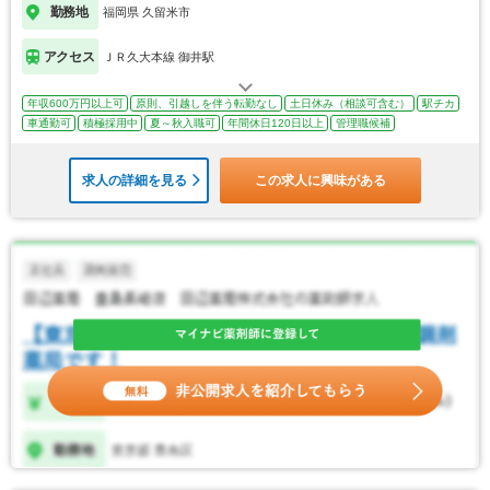
勤務地
福岡県 久留米市
アクセス
ＪＲ久大本線 御井駅
年収600万円以上可
原則、引越しを伴う転勤なし
土日休み（相談可含む）
駅チカ
車通勤可
積極採用中
夏～秋入職可
年間休日120日以上
管理職候補
求人の詳細を見る
この求人に興味がある