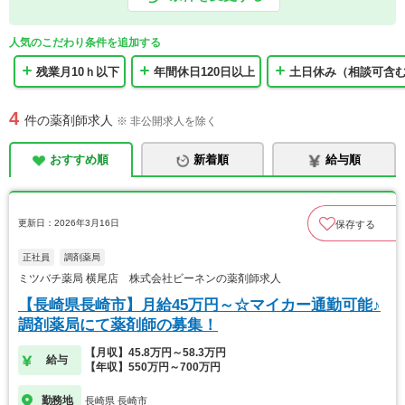
人気のこだわり条件を追加する
残業月10ｈ以下
年間休日120日以上
土日休み（相談可含
4
件の薬剤師求人
※ 非公開求人を除く
おすすめ順
新着順
給与順
更新日：2026年3月16日
保存する
正社員
調剤薬局
ミツバチ薬局 横尾店 株式会社ビーネンの薬剤師求人
【長崎県長崎市】月給45万円～☆マイカー通勤可能♪
調剤薬局にて薬剤師の募集！
【月収】45.8万円～58.3万円
給与
【年収】550万円～700万円
勤務地
長崎県 長崎市