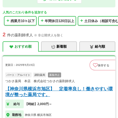
人気のこだわり条件を追加する
残業月10ｈ以下
年間休日120日以上
土日休み（相談可含
2
件の薬剤師求人
※ 非公開求人を除く
おすすめ順
新着順
給与順
更新日：2025年5月15日
保存する
パート・アルバイト
調剤薬局
募集停止
つかさ薬局 本店 株式会社つかさの薬剤師求人
【神奈川県横浜市旭区】 定着率良し！働きやすい環
境が整った薬局です。
給与
【時給】2,000円～
勤務地
神奈川県 横浜市旭区