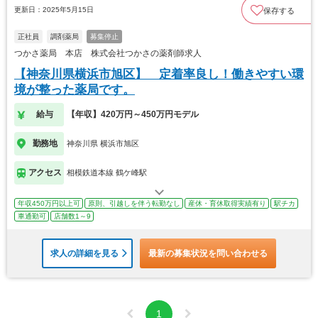
更新日：2025年5月15日
保存する
正社員
調剤薬局
募集停止
つかさ薬局 本店 株式会社つかさの薬剤師求人
【神奈川県横浜市旭区】 定着率良し！働きやすい環
境が整った薬局です。
給与
【年収】420万円～450万円モデル
勤務地
神奈川県 横浜市旭区
アクセス
相模鉄道本線 鶴ケ峰駅
年収450万円以上可
原則、引越しを伴う転勤なし
産休・育休取得実績有り
駅チカ
車通勤可
店舗数1～9
求人の詳細を見る
最新の募集状況を問い合わせる
1