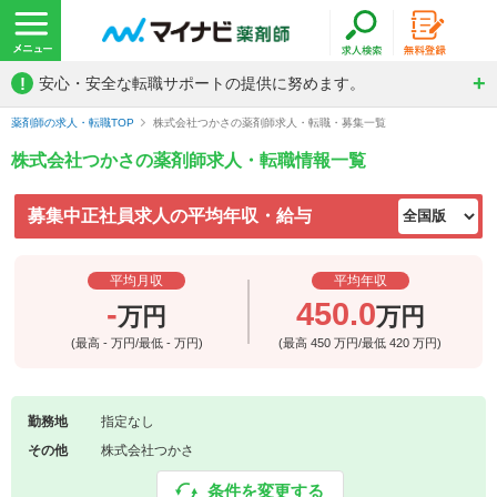
!
安心・安全な転職サポートの提供に努めます。
薬剤師の求人・転職TOP
株式会社つかさの薬剤師求人・転職・募集一覧
株式会社つかさの薬剤師求人・転職情報一覧
募集中正社員求人の平均年収・給与
平均月収
平均年収
-
450.0
万円
万円
(最高
-
万円/最低
-
万円)
(最高
450
万円/最低
420
万円)
勤務地
指定なし
その他
株式会社つかさ
条件を変更する