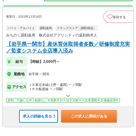
更新日：2023年12月18日
保存する
パート・アルバイト
調剤薬局
ドラッグストア（調剤併設）
みちのく調剤薬局 株式会社アグリシティの薬剤師求人
【岩手県一関市】産休育休取得者多数／研修制度充実
／監査システム全店導入済み
給与
【時給】2,000円～
勤務地
岩手県 一関市
ＪＲ東北本線(上野－盛岡) 一ノ関駅
アクセス
ＪＲ大船渡線 一ノ関駅
原則、引越しを伴う転勤なし
残業月10ｈ以下
駅チカ
車通勤可
積極採用中
求人の詳細を見る
この求人に興味がある