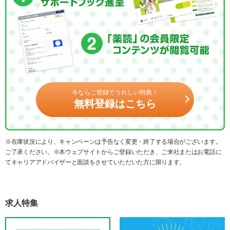
今ならご登録でうれしい特典！
無料登録はこちら
※在庫状況により、キャンペーンは予告なく変更・終了する場合がございます。
ご了承ください。※本ウェブサイトからご登録いただき、ご来社またはお電話に
てキャリアアドバイザーと面談をさせていただいた方に限ります。
求人特集