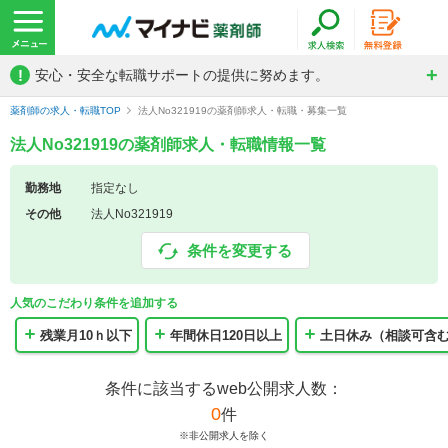
!
安心・安全な転職サポートの提供に努めます。
薬剤師の求人・転職TOP
法人No321919の薬剤師求人・転職・募集一覧
法人No321919の薬剤師求人・転職情報一覧
勤務地
指定なし
その他
法人No321919
条件を変更する
人気のこだわり条件を追加する
残業月10ｈ以下
年間休日120日以上
土日休み（相談可含
条件に該当するweb公開求人数：
0
件
※非公開求人を除く