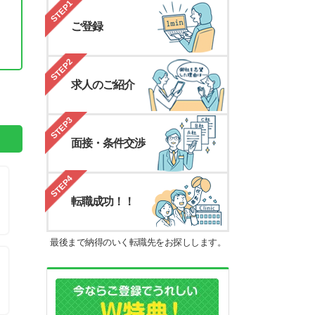
STEP1
ご登録
STEP2
。
求人のご紹介
STEP3
面接・条件交渉
STEP4
転職成功！！
最後まで納得のいく転職先をお探しします。