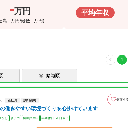
-
万円
平均年収
(最高
-
万円/最低
-
万円)
1
順
給与順
保存す
人
正社員
調剤薬局
の働きやすい環境づくりを心掛けています
勤なし
駅チカ
積極採用中
年間休日120日以上