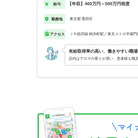
【年収】400万円～500万円程度
給与
東京都 墨田区
勤務地
ＪＲ総武線 錦糸町駅／東京メトロ半蔵門
アクセス
有給取得率の高い、働きやすい職場
店内はアロマの香りが漂い、患者様も職