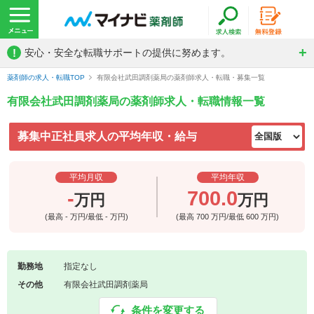
!
安心・安全な転職サポートの提供に努めます。
薬剤師の求人・転職TOP
有限会社武田調剤薬局の薬剤師求人・転職・募集一覧
有限会社武田調剤薬局の薬剤師求人・転職情報一覧
募集中正社員求人の平均年収・給与
平均月収
平均年収
-
700.0
万円
万円
(最高
-
万円/最低
-
万円)
(最高
700
万円/最低
600
万円)
勤務地
指定なし
その他
有限会社武田調剤薬局
条件を変更する