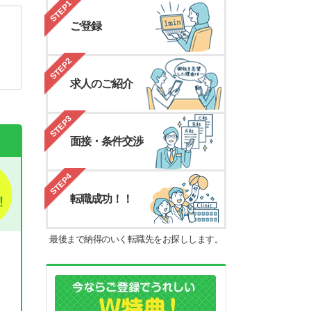
STEP1
ご登録
STEP2
求人のご紹介
STEP3
面接・条件交渉
STEP4
転職成功！！
最後まで納得のいく転職先をお探しします。