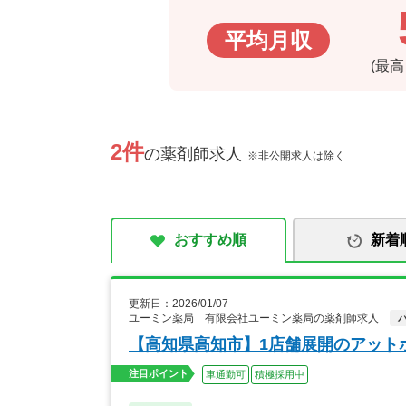
平均月収
(最
2件
の薬剤師求人
※非公開求人は除く
おすすめ順
新着
更新日：2026/01/07
ユーミン薬局 有限会社ユーミン薬局の薬剤師求人
【高知県高知市】1店舗展開のアット
注目ポイント
車通勤可
積極採用中