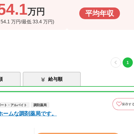
54.1
万円
平均年収
高
54.1
万円/最低
33.4
万円)
1
順
給与順
保存す
パート・アルバイト
調剤薬局
ホームな調剤薬局です。