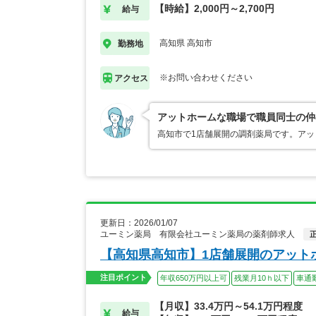
【時給】2,000円～2,700円
給与
高知県 高知市
勤務地
※お問い合わせください
アクセス
アットホームな職場で職員同士の仲
高知市で1店舗展開の調剤薬局です。ア
更新日：2026/01/07
ユーミン薬局 有限会社ユーミン薬局の薬剤師求人
【高知県高知市】1店舗展開のアット
注目ポイント
年収650万円以上可
残業月10ｈ以下
車通
【月収】33.4万円～54.1万円程度
給与