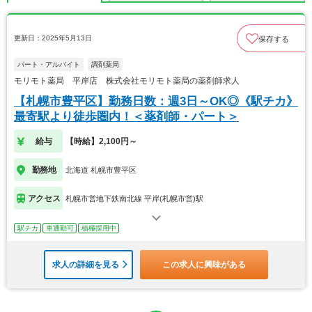
更新日：2025年5月13日
保存する
パート・アルバイト
調剤薬局
モリモト薬局 平岸店 株式会社モリモト薬局の薬剤師求人
【札幌市豊平区】勤務日数：週3日～OK◎《駅チカ》
最寄駅より徒歩圏内！＜薬剤師・パート＞
給与
【時給】2,100円～
勤務地
北海道 札幌市豊平区
アクセス
札幌市営地下鉄南北線 平岸(札幌市営)駅
駅チカ
車通勤可
積極採用中
求人の詳細を見る
この求人に興味がある