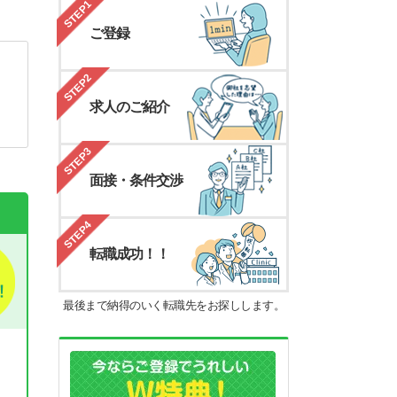
STEP1
ご登録
STEP2
求人のご紹介
STEP3
面接・条件交渉
STEP4
転職成功！！
最後まで納得のいく転職先をお探しします。