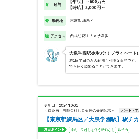
【年収】～500万円
給与
【時給】2,000円～
東京都 練馬区
勤務地
西武池袋線 大泉学園駅
アクセス
大泉学園駅徒歩3分！プライベート
週1回半日のみの勤務も可能な薬局です。
でも長く勤めることができます。
更新日：2024/10/31
ヒロ薬局 有限会社ヒロ薬局の薬剤師求人
パート・ア
【東京都練馬区／大泉学園駅】駅チカ
注目ポイント
原則、引越しを伴う転勤なし
駅チカ