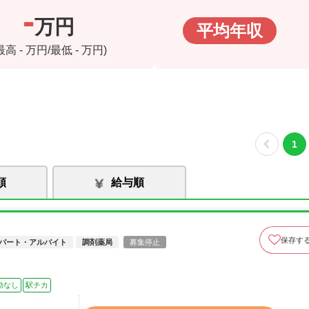
-
万円
平均年収
(最高
-
万円/最低
-
万円)
1
順
給与順
保存す
パート・アルバイト
調剤薬局
募集停止
勤なし
駅チカ