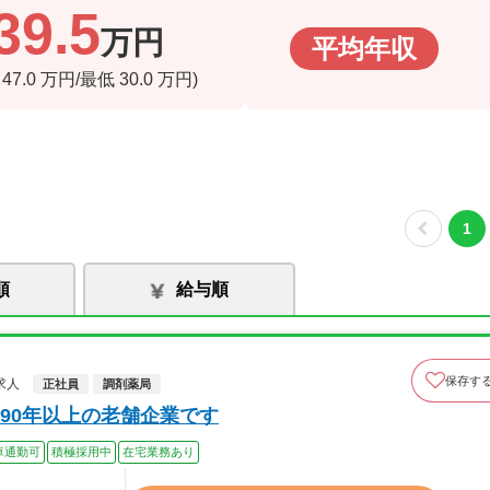
39.5
万円
平均年収
高
47.0
万円/最低
30.0
万円)
1
順
給与順
保存す
求人
正社員
調剤薬局
90年以上の老舗企業です
車通勤可
積極採用中
在宅業務あり