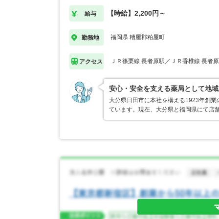
【時給】2,200円～
給与
福岡県 糟屋郡粕屋町
勤務地
ＪＲ篠栗線 長者原駅／ＪＲ香椎線 長者
アクセス
安心・安全を支える薬局として地域
大分県日田市に本社を構える1923年創
ています。現在、大分県と福岡県にて店