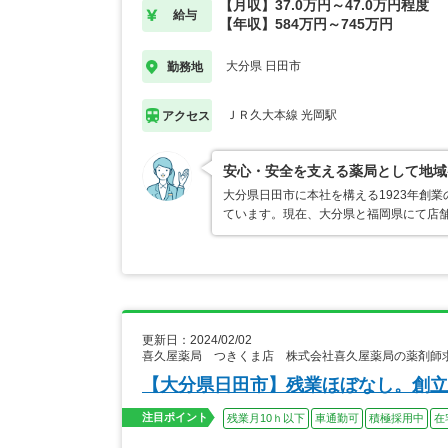
【月収】37.0万円～47.0万円程度
給与
【年収】584万円～745万円
大分県 日田市
勤務地
ＪＲ久大本線 光岡駅
アクセス
安心・安全を支える薬局として地域
大分県日田市に本社を構える1923年創
ています。現在、大分県と福岡県にて店
更新日：2024/02/02
喜久屋薬局 つきくま店 株式会社喜久屋薬局の薬剤師
【大分県日田市】残業ほぼなし。創立
注目ポイント
残業月10ｈ以下
車通勤可
積極採用中
在