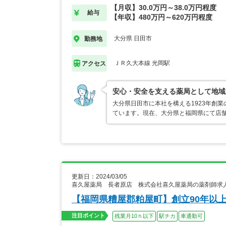
【月収】30.0万円～38.0万円程度
給与
【年収】480万円～620万円程度
大分県 日田市
勤務地
ＪＲ久大本線 光岡駅
アクセス
安心・安全を支える薬局として地域
大分県日田市に本社を構える1923年創
ています。現在、大分県と福岡県にて店
更新日：2024/03/05
喜久屋薬局 長者原店 株式会社喜久屋薬局の薬剤師求
【福岡県糟屋郡粕屋町】創立90年以
注目ポイント
残業月10ｈ以下
駅チカ
車通勤可