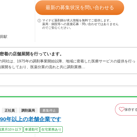
最新の募集状況を問い合わせる
マイナビ薬剤師が求人情報を無料でご提供します。
薬局・病院等への直接応募・問い合わせではありません
のでご安心ください。
日田駅
密着の店舗展開を行っています。
業の同社は、1975年の調剤事業開始以降、地域に密着した医療サービスの提供を行っ
舗展開をしており、医薬分業の流れと共に調剤業務…
保存す
正社員
調剤薬局
募集停止
90年以上の老舗企業です
残業月10ｈ以下
車通勤可
在宅業務あり