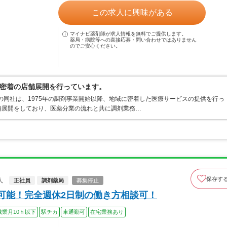
この求人に興味がある
マイナビ薬剤師が求人情報を無料でご提供します。
薬局・病院等への直接応募・問い合わせではありません
のでご安心ください。
密着の店舗展開を行っています。
業の同社は、1975年の調剤事業開始以降、地域に密着した医療サービスの提供を行っ
舗展開をしており、医薬分業の流れと共に調剤業務…
保存す
人
正社員
調剤薬局
募集停止
談可能！完全週休2日制の働き方相談可！
残業月10ｈ以下
駅チカ
車通勤可
在宅業務あり