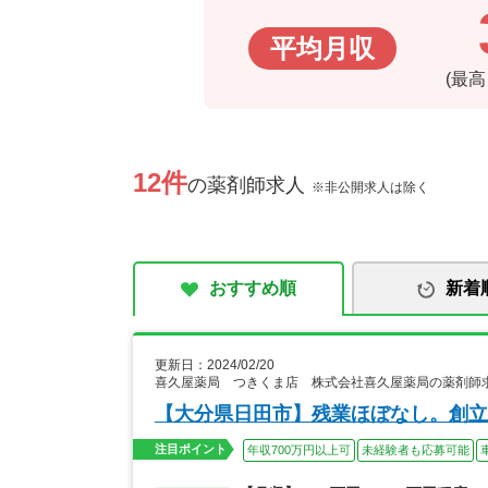
平均月収
(最
12件
の薬剤師求人
※非公開求人は除く
おすすめ順
新着
更新日：2024/02/20
喜久屋薬局 つきくま店 株式会社喜久屋薬局の薬剤師
【大分県日田市】残業ほぼなし。創立
注目ポイント
年収700万円以上可
未経験者も応募可能