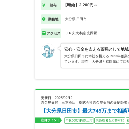
【時給】2,200円～
給与
大分県 日田市
勤務地
ＪＲ久大本線 光岡駅
アクセス
安心・安全を支える薬局として地域
大分県日田市に本社を構える1923年創
ています。現在、大分県と福岡県にて店
更新日：2025/02/12
喜久屋薬局 三本松店 株式会社喜久屋薬局の薬剤師求
【大分県日田市】最大745万まで相
注目ポイント
年収600万円以上可
未経験者も応募可能