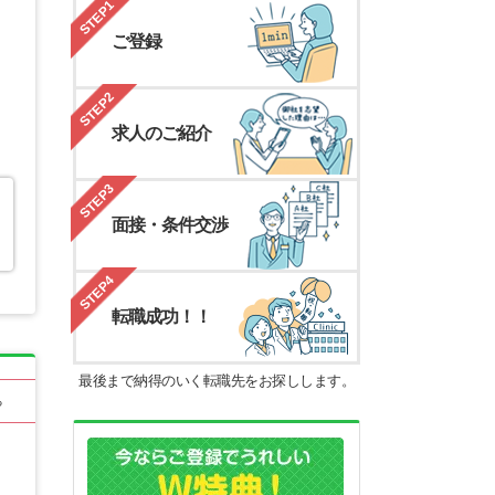
STEP1
ご登録
STEP2
求人のご紹介
STEP3
面接・条件交渉
STEP4
転職成功！！
最後まで納得のいく転職先をお探しします。
る