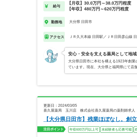
【月収】30.0万円～38.0万円程度
給与
【年収】480万円～620万円程度
大分県 日田市
勤務地
ＪＲ久大本線 日田駅／ＪＲ日田彦山線 
アクセス
安心・安全を支える薬局として地域
大分県日田市に本社を構える1923年創
ています。現在、大分県と福岡県にて店
更新日：2024/03/05
喜久屋薬局 玉川店 株式会社喜久屋薬局の薬剤師求人
【大分県日田市】残業ほぼなし。創立
注目ポイント
年収600万円以上可
未経験者も応募可能