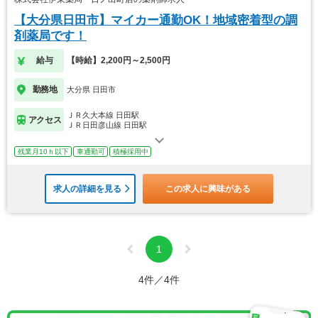
【大分県日田市】マイカー通勤OK！地域密着型の調
剤薬局です！
給与
【時給】2,200円～2,500円
勤務地
大分県 日田市
ＪＲ久大本線 日田駅
アクセス
ＪＲ日田彦山線 日田駅
残業月10ｈ以下
車通勤可
積極採用中
求人の詳細を見る
この求人に興味がある
1
4件／4件