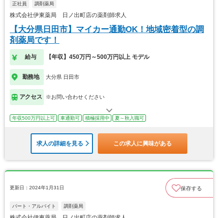
正社員
調剤薬局
株式会社伊東薬局 日ノ出町店の薬剤師求人
【大分県日田市】マイカー通勤OK！地域密着型の調
剤薬局です！
給与
【年収】450万円～500万円以上 モデル
勤務地
大分県 日田市
アクセス
※お問い合わせください
年収500万円以上可
車通勤可
積極採用中
夏～秋入職可
求人の詳細を見る
この求人に興味がある
更新日：2024年1月31日
保存する
パート・アルバイト
調剤薬局
株式会社伊東薬局 日ノ出町店の薬剤師求人