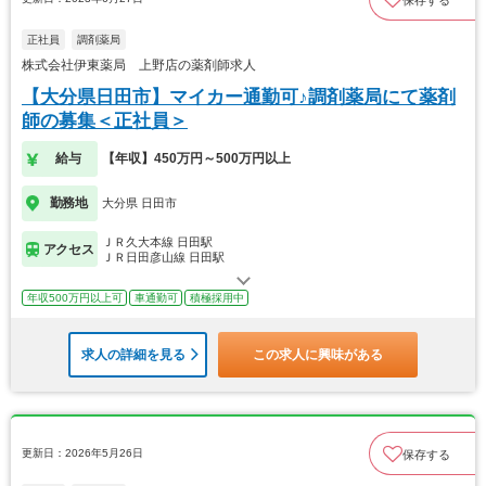
正社員
調剤薬局
株式会社伊東薬局 上野店の薬剤師求人
【大分県日田市】マイカー通勤可♪調剤薬局にて薬剤
師の募集＜正社員＞
給与
【年収】450万円～500万円以上
勤務地
大分県 日田市
ＪＲ久大本線 日田駅
アクセス
ＪＲ日田彦山線 日田駅
年収500万円以上可
車通勤可
積極採用中
求人の詳細を見る
この求人に興味がある
更新日：2026年5月26日
保存する