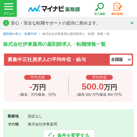
!
安心・安全な転職サポートの提供に努めます。
薬剤師の求人・転職TOP
株式会社伊東薬局の薬剤師求人・転職・募集一覧
株式会社伊東薬局の薬剤師求人・転職情報一覧
募集中正社員求人の平均年収・給与
平均月収
平均年収
-
500.0
万円
万円
(最高
-
万円/最低
-
万円)
(最高
500
万円/最低
450
万円)
勤務地
指定なし
その他
株式会社伊東薬局
条件を変更する