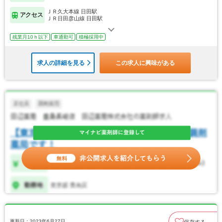
ＪＲ久大本線 日田駅
アクセス
ＪＲ日田彦山線 日田駅
残業月10ｈ以下
車通勤可
積極採用中
求人の詳細を見る
この求人に興味がある
更新日：2023年6月27日
保存する