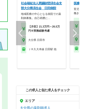
社会福祉法人恩賜財団済生会支
医療法人愛幸会 原病院
部大分県済生会 日田病院
育児休暇の取得実績などもあ
働き方改革を進めてい…
地域医療の中心となる病院での薬
剤師募集。自己研鑽に…
【月収】30.0万円～43.
円
【月収】21.3万円～26.5万
【年収】420万円～60
円※実務経験考慮
大分県 日田市
大分県 日田市
ＪＲ久大本線 日田駅 
ＪＲ久大本線 日田駅 他
この求人と似た求人をチェック
エリア
大分県の薬剤師求人