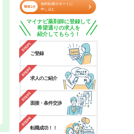
無料転職サポートに
簡単1分
申し込む
マイナビ薬剤師に登録して
希望通りの求人を
紹介してもらう！
STEP1
ご登録
STEP2
求人のご紹介
STEP3
面接・条件交渉
STEP4
転職成功！！