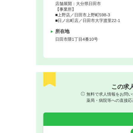
店舗展開：大分県日田市
【事業所】
■上野店／日田市上野町598-3
■日ノ出町店／日田市大字渡里22-1
所在地
日田市
隈1丁目4番10号
この求
無料で求人情報をお問い
薬局・病院等への直接応