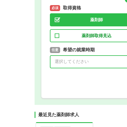
取得資格
必須
薬剤師
薬剤師取得見込
取得予定年
希望の就業時期
必須
任意
年 3月
最近見た薬剤師求人