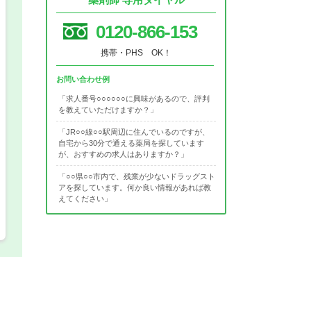
希望の働き方
必須
0120-866-153
正社員
携帯・PHS OK！
お問い合わせ例
パート(週4日～5日)
「求人番号○○○○○○に興味があるので、評判
を教えていただけますか？」
「JR○○線○○駅周辺に住んでいるのですが、
自宅から30分で通える薬局を探しています
が、おすすめの求人はありますか？」
「○○県○○市内で、残業が少ないドラッグスト
アを探しています。何か良い情報があれば教
えてください」