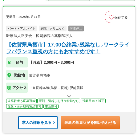
更新日：2025年7月11日
保存する
パート・アルバイト
病院・クリニック
募集停止
医療法人正友会 松岡病院の薬剤師求人
【佐賀県鳥栖市】17:00台終業♪残業なし♪ワークライ
フバランス重視の方にもおすすめです！
給与
【時給】2,000円～3,000円
勤務地
佐賀県 鳥栖市
アクセス
ＪＲ長崎本線(鳥栖－長崎) 肥前麓駅
未経験者も応募可能
原則、引越しを伴う転勤なし
残業月10ｈ以下
産休・育休取得実績有り
車通勤可
求人の詳細を見る
最新の募集状況を問い合わせる