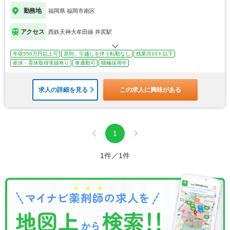
勤務地
福岡県 福岡市南区
アクセス
西鉄天神大牟田線 井尻駅
年収550万円以上可
原則、引越しを伴う転勤なし
残業月10ｈ以下
産休・育休取得実績有り
車通勤可
積極採用中
求人の詳細を見る
この求人に興味がある
1
1件／1件