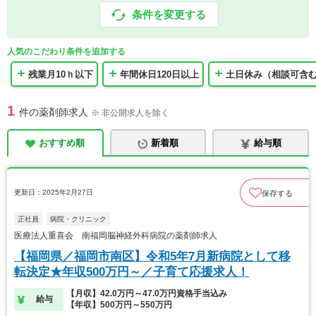
条件を変更する
人気のこだわり条件を追加する
残業月10ｈ以下
年間休日120日以上
土日休み（相談可含
1
件の薬剤師求人
※ 非公開求人を除く
おすすめ順
新着順
給与順
更新日：2025年2月27日
保存する
正社員
病院・クリニック
医療法人重喜会 南福岡脳神経外科病院の薬剤師求人
【福岡県／福岡市南区】令和5年7月新病院として移
転決定★年収500万円～／子育て応援求人！
【月収】42.0万円～47.0万円資格手当込み
給与
【年収】500万円～550万円