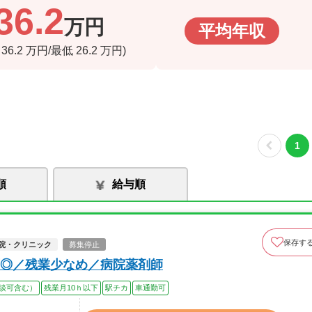
36.2
万円
平均年収
高
36.2
万円/最低
26.2
万円)
1
順
給与順
保存す
院・クリニック
募集停止
◎／残業少なめ／病院薬剤師
談可含む）
残業月10ｈ以下
駅チカ
車通勤可