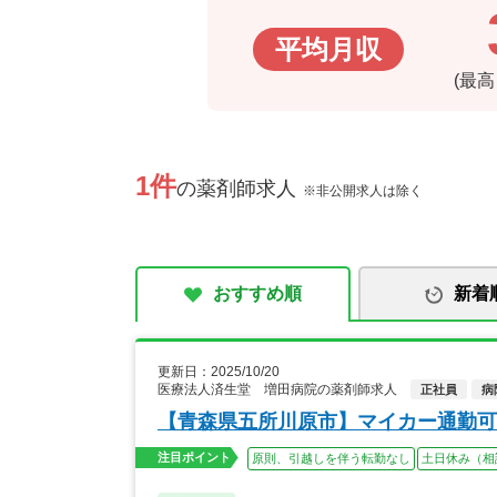
平均月収
(最
1件
の薬剤師求人
※非公開求人は除く
おすすめ順
新着
更新日：2025/10/20
医療法人済生堂 増田病院の薬剤師求人
正社員
病
【青森県五所川原市】マイカー通勤可
注目ポイント
原則、引越しを伴う転勤なし
土日休み（相