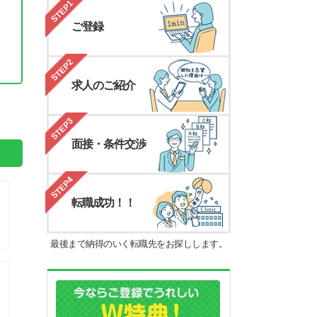
STEP1
ご登録
STEP2
求人のご紹介
。
STEP3
面接・条件交渉
STEP4
転職成功！！
最後まで納得のいく転職先をお探しします。