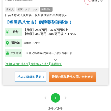
保存する
正社員
病院・クリニック
募集停止
社会医療法人筑水会 筑水会病院の薬剤師求人
【福岡県八女市】病院薬剤師募集！
【月収】25.0万円～37.5万円以上
給与
【年収】350万円～500万円以上 モデル
勤務地
福岡県 八女市
アクセス
ＪＲ鹿児島本線(門司港－八代) 西牟田駅
年収500万円以上可
残業月10ｈ以下
車通勤可
求人の詳細を見る
最新の募集状況を問い合わせる
1
2件／2件