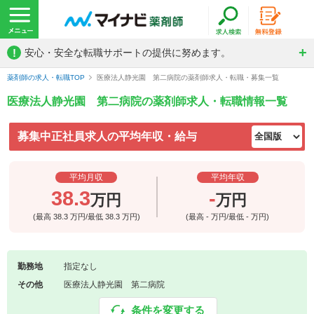
!
安心・安全な転職サポートの提供に努めます。
薬剤師の求人・転職TOP
医療法人静光園 第二病院の薬剤師求人・転職・募集一覧
医療法人静光園 第二病院の薬剤師求人・転職情報一覧
募集中正社員求人の平均年収・給与
平均月収
平均年収
38.3
-
万円
万円
(最高
38.3
万円/最低
38.3
万円)
(最高
-
万円/最低
-
万円)
勤務地
指定なし
その他
医療法人静光園 第二病院
条件を変更する