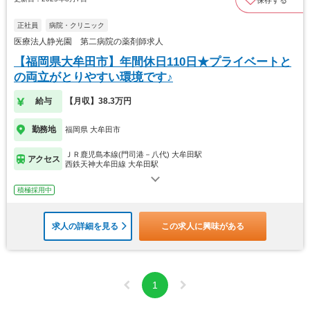
正社員
病院・クリニック
医療法人静光園 第二病院の薬剤師求人
【福岡県大牟田市】年間休日110日★プライベートと
の両立がとりやすい環境です♪
給与
【月収】38.3万円
勤務地
福岡県 大牟田市
ＪＲ鹿児島本線(門司港－八代) 大牟田駅
アクセス
西鉄天神大牟田線 大牟田駅
積極採用中
求人の詳細を見る
この求人に興味がある
1