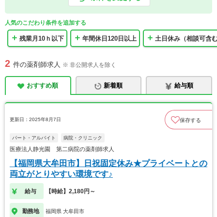
人気のこだわり条件を追加する
残業月10ｈ以下
年間休日120日以上
土日休み（相談可含
2
件の薬剤師求人
※ 非公開求人を除く
おすすめ順
新着順
給与順
更新日：2025年8月7日
保存する
パート・アルバイト
病院・クリニック
医療法人静光園 第二病院の薬剤師求人
【福岡県大牟田市】日祝固定休み★プライベートとの
両立がとりやすい環境です♪
給与
【時給】2,180円～
勤務地
福岡県 大牟田市